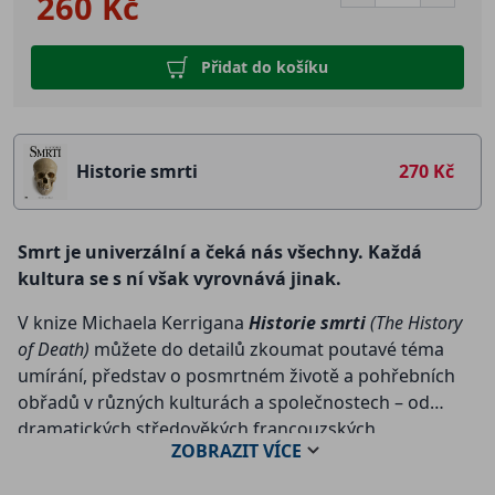
260 Kč
Přidat do košíku
Historie smrti
270 Kč
Smrt je univerzální a čeká nás všechny. Každá
kultura se s ní však vyrovnává jinak.
V knize Michaela Kerrigana
Historie smrti
(The History
of Death)
můžete do detailů zkoumat poutavé téma
umírání, představ o posmrtném životě a pohřebních
obřadů v různých kulturách a společnostech – od
dramatických středověkých francouzských
ZOBRAZIT
VÍCE
královských pohřbů popohřbívání zaživa v Súdánu. Od
egyptských pyramid přes čínskou terakotovou armádu