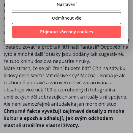
po ní) zahaleno aureolou tajemství, protože pro mnohé
Nastavení
z nás je smrt a umírání tabu… Ale bylo to tak vždy? Proč,
Odmítnout vše
když se snažíme myšlenkám na vlastní smrtelnost nebo
smrtelnost našich blízkých vyhýbat doslova jako čert
Přijmout všechny cookies
kříži, se stala námětem tolika uměleckých děl, ať už
slovesných či výtvarných? Co nás vede k touze toto téma
„detabuizovat“ a proč tak jitří naši fantazii? Odpovědi na
tyto a mnohé další otázky jsou podány tak sugestivně,
že tuto knihu doslova nepustíte z ruky.
Máte strach, že se při čtení budete bát? Cítit na zátylku
ledový dech smrti? Mít děsivé sny? Možná… Kniha je ale
rozhodně poutavě a zároveň citlivě zpracována a
obsahuje více než 100 pozoruhodných fotografií a
uměleckých děl zobrazujících smrt a rituály s ní spojené.
Ale není samozřejmě ani zdaleka jen morbidní studi.
Chmurná fakta vyvažují zajímavé detaily z mnoha
kultur a epoch a odhalují, jak svým odchodem
vlastně utváříme vlastní životy.