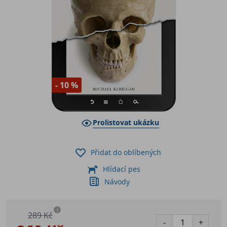
- 10 %
Prolistovat ukázku
Přidat do oblíbených
Hlídací pes
Návody
i
289 Kč
-
+