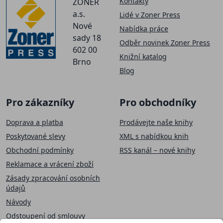
Kontakty
ZONER
a.s.
Lidé v Zoner Press
Nové
Nabídka práce
sady 18
Odběr novinek Zoner Press
602 00
Knižní katalog
Brno
Blog
Pro zákazníky
Pro obchodníky
Doprava a platba
Prodávejte naše knihy
Poskytované slevy
XML s nabídkou knih
Obchodní podmínky
RSS kanál – nové knihy
Reklamace a vrácení zboží
Zásady zpracování osobních
údajů
Návody
Odstoupení od smlouvy