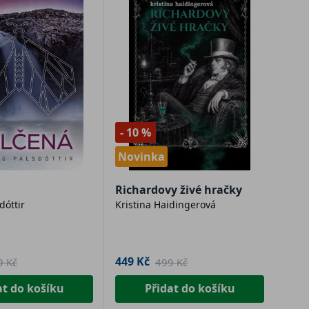
- 10 %
Novinka
Richardovy živé hračky
dóttir
Kristina Haidingerová
449 Kč
9 Kč
499 Kč
at do košíku
Přidat do košíku