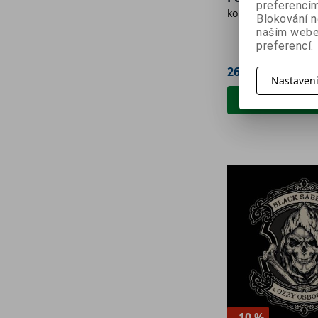
preferencím
kolektiv autorů
Blokování n
naším webe
preferencí.
269 Kč
299 Kč
Nastaven
Přidat do 
- 10 %