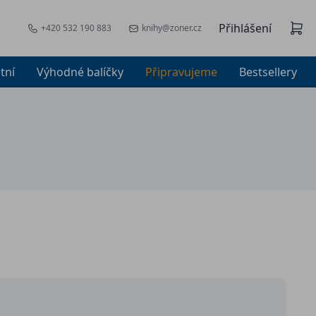
Přihlášení
+420 532 190 883
knihy@zoner.cz
tní
Výhodné balíčky
Připravujeme
Bestsellery