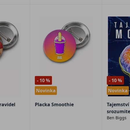
- 10 %
- 10 %
Novinka
Novinka
ravidel
Placka Smoothie
Tajemstv
srozumite
Ben Biggs