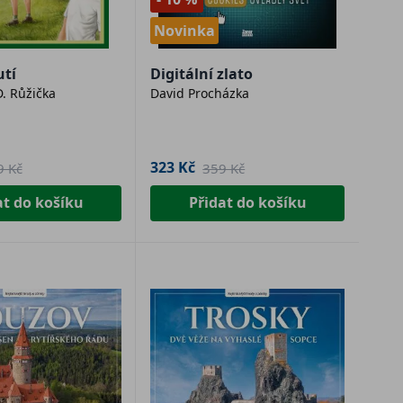
Novinka
utí
Digitální zlato
 D. Růžička
David Procházka
323 Kč
9 Kč
359 Kč
at do košíku
Přidat do košíku