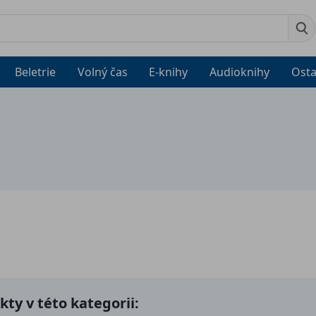
Beletrie
Volný čas
E-knihy
Audioknihy
Osta
ty v této kategorii: