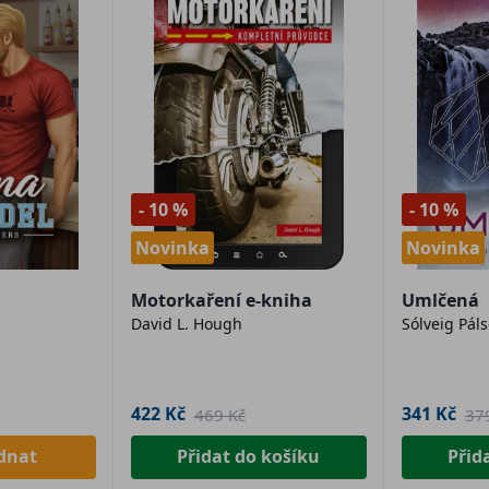
- 10 %
- 10 %
Novinka
Novinka
Motorkaření e-kniha
Umlčená
David L. Hough
Sólveig Páls
422 Kč
341 Kč
469 Kč
37
dnat
Přidat do košíku
Přid