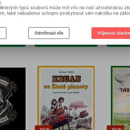
.
Dave Asprey
- 2. vydán
ěkterých typů souborů může mít vliv na vaši uživatelskou z
MUDr. Marti
m, také nebudeme schopni poskytnout vám nabídku na zákla
422 Kč
449 Kč
469 Kč
49
í
Odmítnout vše
Přijmout všechn
košíku
Přidat do košíku
Přid
- 10 %
- 10 %