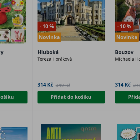
- 10 %
- 10 %
Novinka
Novinka
ky
Hluboká
Bouzov
Tereza Horáková
Michaela Ho
314 Kč
314 Kč
349 Kč
34
košíku
Přidat do košíku
Přid