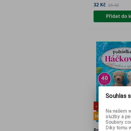
32 Kč
35 Kč
Přidat do 
Souhlas s
- 10 %
Na našem we
Novinka
služby a pe
Soubory coo
Díky tomu w
Pohádkové Háč