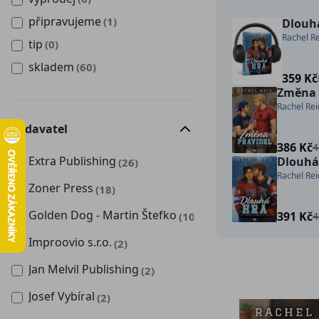
připravujeme
(1)
Dlouh
Rachel Re
tip
(0)
skladem
(60)
359 Kč
Změna 
Rachel Rei
Vydavatel
386 Kč
4
Extra Publishing
Dlouhá
(26)
Rachel Rei
Zoner Press
(18)
Golden Dog - Martin Štefko
391 Kč
(10)
4
Improovio s.r.o.
(2)
Jan Melvil Publishing
(2)
Josef Vybíral
(2)