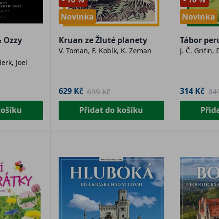
Novinka
Novinka
& Ozzy
Kruan ze Žluté planety
Tábor per
V. Toman, F. Kobík, K. Zeman
J. Č. Grifin,
lerk, Joel
629 Kč
314 Kč
699 Kč
34
košíku
Přidat do košíku
Přid