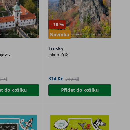
- 10 %
Novinka
Trosky
jdysz
Jakub Kříž
314 Kč
9 Kč
349 Kč
at do košíku
Přidat do košíku