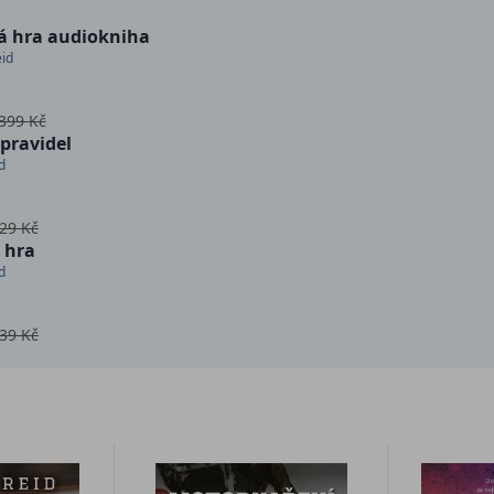
á hra audiokniha
id
399 Kč
pravidel
d
29 Kč
 hra
d
39 Kč