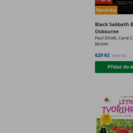
Novinka
Black Sabbath 
Osbourne
Paul Elliott, Carol C
McIver
629 Kč
699 Kč
Přidat do 