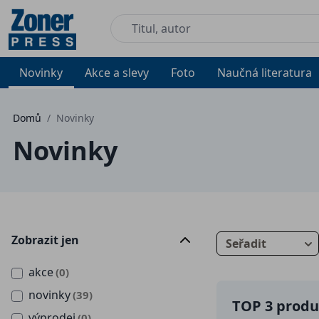
Novinky
Akce a slevy
Foto
Naučná literatura
Domů
/
Novinky
Novinky
Zobrazit jen
Seřadit
akce
(0)
novinky
(39)
TOP 3 produk
výprodej
(0)