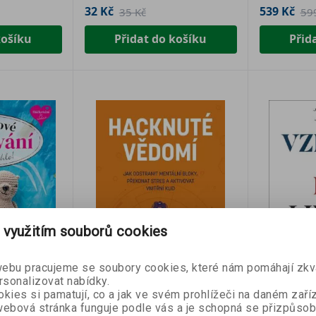
32 Kč
539 Kč
35 Kč
59
košíku
Přidat do košíku
Přid
 využitím souborů cookies
- 10 %
- 10 %
bu pracujeme se soubory cookies, které nám pomáhají zkva
Novinka
Novinka
rsonalizovat nabídky.
kies si pamatují, co a jak ve svém prohlížeči na daném zaříz
ebová stránka funguje podle vás a je schopná se přizpůsob
kování
Hacknuté vědomí
Vzestup a 