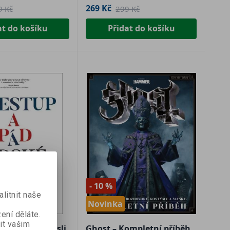
269 Kč
9 Kč
299 Kč
at do košíku
Přidat do košíku
- 10 %
litnit naše
Novinka
ení děláte.
it vašim
pád lidské mysli
Ghost – Kompletní příběh