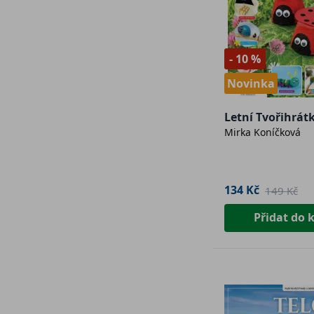
- 10 %
Novinka
Letní Tvořihrát
Mirka Koníčková
134 Kč
149 Kč
Přidat do 