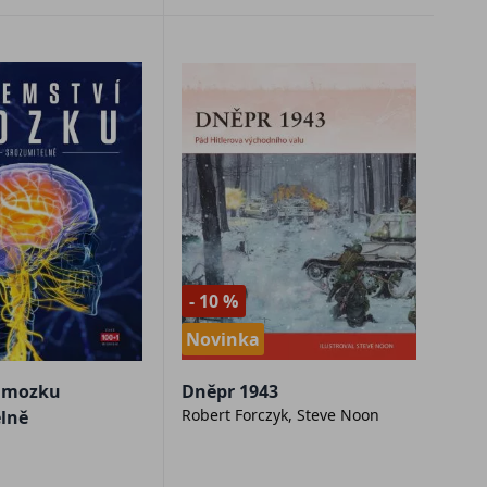
- 10 %
Novinka
í mozku
Dněpr 1943
Robert Forczyk, Steve Noon
lně