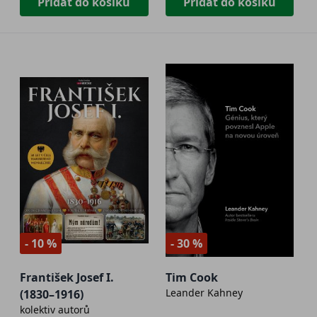
Přidat do košíku
Přidat do košíku
- 10 %
- 30 %
František Josef I.
Tim Cook
Leander Kahney
(1830–1916)
kolektiv autorů