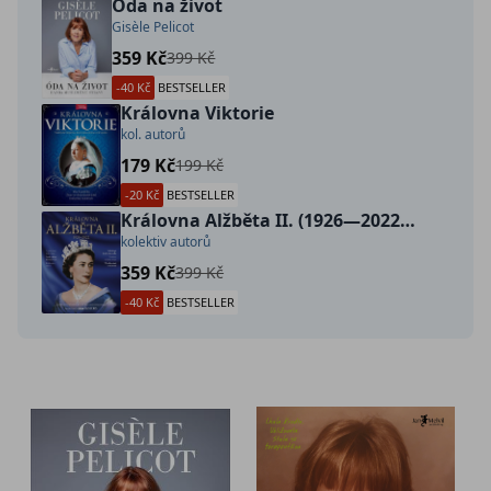
Óda na život
Gisèle Pelicot
359 Kč
399 Kč
-40 Kč
BESTSELLER
Královna Viktorie
kol. autorů
179 Kč
199 Kč
-20 Kč
BESTSELLER
Královna Alžběta II. (1926—2022) - dárkové vydání
kolektiv autorů
359 Kč
399 Kč
-40 Kč
BESTSELLER