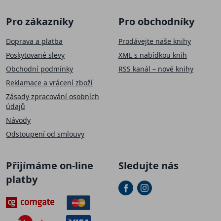
Pro zákazníky
Pro obchodníky
Doprava a platba
Prodávejte naše knihy
Poskytované slevy
XML s nabídkou knih
Obchodní podmínky
RSS kanál – nové knihy
Reklamace a vrácení zboží
Zásady zpracování osobních
údajů
Návody
Odstoupení od smlouvy
SLEVA 50 Kč
Přijímáme on-line
Sledujte nás
Přihlaste se k našemu newsletteru a
sleva na první
platby
nákup
je Vaše.