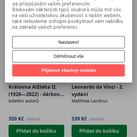
se přizpůsobit vašim preferencím.
Blokování některých typů souborů může mít vliv
na vaši uživatelskou zkušenost s naším webem,
také nebudeme schopni poskytnout vám nabídku
na základě vašich preferencí.
Nastavení
Odmítnout vše
Přijmout všechny cookies
- 10 %
- 10 %
Královna Alžběta II.
Leonardo da Vinci - 2.
(1926—2022) - dárkové
vydání
kolektiv autorů
Matthew Landrus
vydání
359 Kč
539 Kč
399 Kč
599 Kč
Přidat do košíku
Přidat do košíku