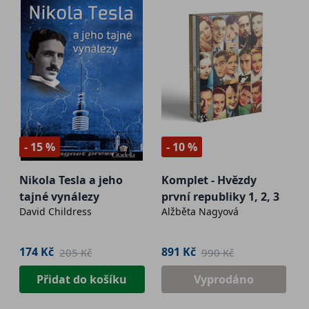
- 15 %
- 10 %
Nikola Tesla a jeho
Komplet - Hvězdy
tajné vynálezy
první republiky 1, 2, 3
David Childress
Alžběta Nagyová
174 Kč
891 Kč
205 Kč
990 Kč
Přidat do košíku
Vyprodáno