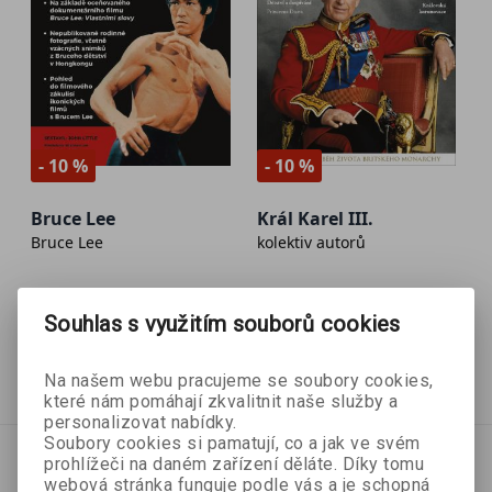
- 10 %
- 10 %
Bruce Lee
Král Karel III.
Bruce Lee
kolektiv autorů
Souhlas s využitím souborů cookies
269 Kč
224 Kč
299 Kč
249 Kč
Přidat do košíku
Přidat do košíku
Na našem webu pracujeme se soubory cookies,
které nám pomáhají zkvalitnit naše služby a
personalizovat nabídky.
Soubory cookies si pamatují, co a jak ve svém
prohlížeči na daném zařízení děláte. Díky tomu
webová stránka funguje podle vás a je schopná