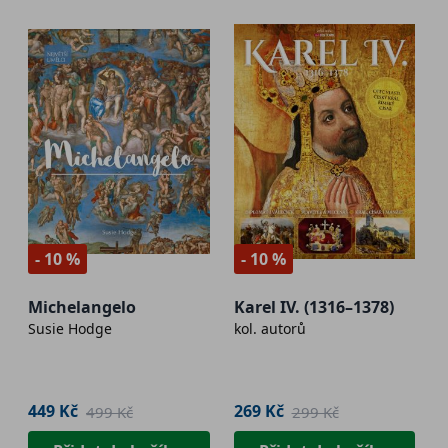
- 10 %
- 10 %
Michelangelo
Karel IV. (1316–1378)
Susie Hodge
kol. autorů
449 Kč
269 Kč
499 Kč
299 Kč