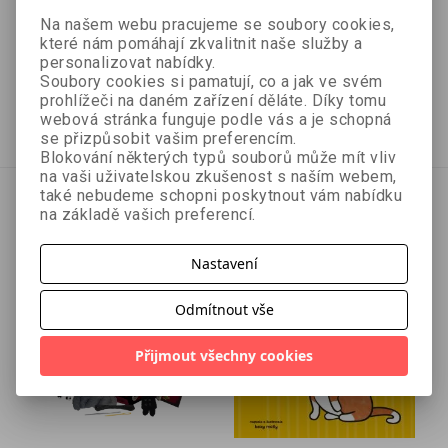
David L. Hough
Lee Goldberg
Na našem webu pracujeme se soubory cookies,
které nám pomáhají zkvalitnit naše služby a
personalizovat nabídky.
Soubory cookies si pamatují, co a jak ve svém
494 Kč
350 Kč
549 Kč
389 Kč
prohlížeči na daném zařízení děláte. Díky tomu
webová stránka funguje podle vás a je schopná
připravujeme
připravujeme
se přizpůsobit vašim preferencím.
Blokování některých typů souborů může mít vliv
na vaši uživatelskou zkušenost s naším webem,
také nebudeme schopni poskytnout vám nabídku
na základě vašich preferencí.
Nastavení
Odmítnout vše
Přijmout všechny cookies