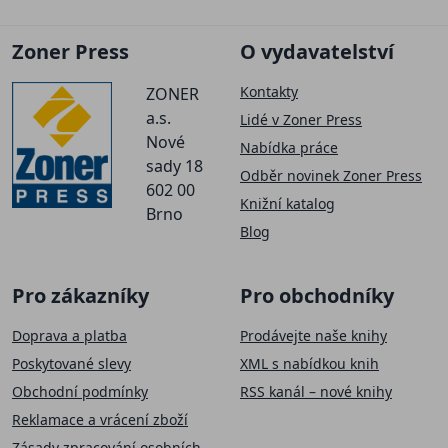
Zoner Press
O vydavatelství
Kontakty
ZONER
a.s.
Lidé v Zoner Press
Nové
Nabídka práce
sady 18
Odběr novinek Zoner Press
602 00
Knižní katalog
Brno
Blog
Pro zákazníky
Pro obchodníky
Doprava a platba
Prodávejte naše knihy
Poskytované slevy
XML s nabídkou knih
Obchodní podmínky
RSS kanál – nové knihy
Reklamace a vrácení zboží
Zásady zpracování osobních