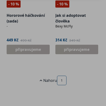
- 10 %
- 10 %
Hororové háčkování
Jak si adoptovat
(sada)
člověka
-
Bexy McFly
449 Kč
314 Kč
499 Kč
349 Kč
připravujeme
připravujeme
Nahoru
1