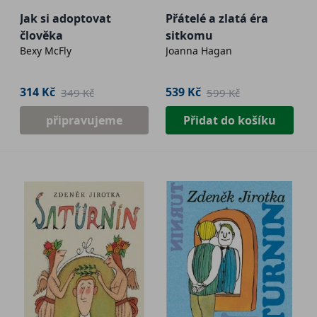
Jak si adoptovat
Přátelé a zlatá éra
člověka
sitkomu
Bexy McFly
Joanna Hagan
314 Kč
539 Kč
349 Kč
599 Kč
připravujeme
Přidat do košíku