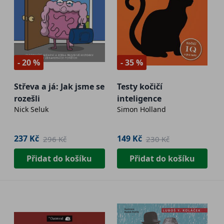
- 20 %
- 35 %
Střeva a já: Jak jsme se
Testy kočičí
rozešli
inteligence
Nick Seluk
Simon Holland
237 Kč
149 Kč
296 Kč
230 Kč
Přidat do košíku
Přidat do košíku