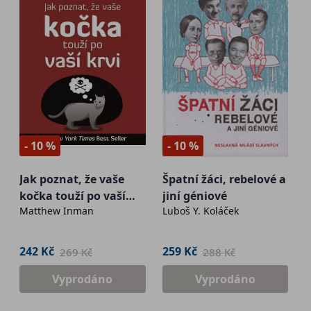
- 10 %
- 10 %
Jak poznat, že vaše
Špatní žáci, rebelové a
kočka touží po vaší
jiní géniové
Matthew Inman
Luboš Y. Koláček
krvi
242 Kč
259 Kč
269 Kč
288 Kč
Vyprodáno
Vyprodáno