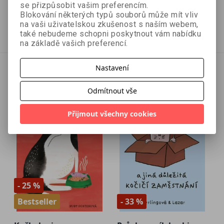
se přizpůsobit vašim preferencím.
307 Kč
244 Kč
439 Kč
325 Kč
Blokování některých typů souborů může mít vliv
na vaši uživatelskou zkušenost s naším webem,
Přidat do košíku
Přidat do košíku
také nebudeme schopni poskytnout vám nabídku
na základě vašich preferencí.
Nastavení
Odmítnout vše
Přijmout všechny cookies
- 25 %
Bestseller
- 33 %