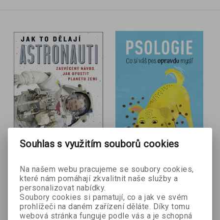
Souhlas s využitím souborů cookies
- 30 %
- 25 %
Na našem webu pracujeme se soubory cookies,
které nám pomáhají zkvalitnit naše služby a
Jak to dělají
Psologie
personalizovat nabídky.
Felix Osborne
astronauti
Soubory cookies si pamatují, co a jak ve svém
Terry Virts
prohlížeči na daném zařízení děláte. Díky tomu
webová stránka funguje podle vás a je schopná