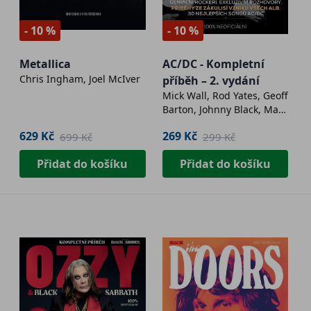
- 10 %
- 10 %
Metallica
AC/DC - Kompletní
Chris Ingham, Joel McIver
příběh – 2. vydání
Mick Wall, Rod Yates, Geoff
Barton, Johnny Black, Mark
Blake, Paul Brannigan, Joe
629 Kč
269 Kč
699 Kč
299 Kč
Daly, Harry Doherty,
Malcolm Dome, Paul
Přidat do košíku
Přidat do košíku
Elliott, Murray Engleheart,
Jerry Ewing, Dave Ling, Joe
Matera, Ken McIntyre, Ben
Mitchell, Jens Jam
Rasmussen, Paul Rees,
Ken Sharp, Sleazegrinder,
Vojtěch Klíma