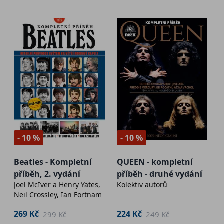
- 10 %
- 10 %
Beatles - Kompletní
QUEEN - kompletní
příběh, 2. vydání
příběh - druhé vydání
Joel McIver a Henry Yates,
Kolektiv autorů
Neil Crossley, Ian Fortnam
269 Kč
224 Kč
299 Kč
249 Kč