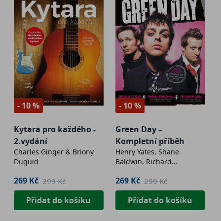
- 10 %
- 10 %
Kytara pro každého -
Green Day –
2.vydání
Kompletní příběh
Charles Ginger & Briony
Henry Yates, Shane
Duguid
Baldwin, Richard
Bienstock, Neil Crossley,
269 Kč
269 Kč
299 Kč
299 Kč
James Jam, Darren James,
Larry Livermore, Kate
Přidat do košíku
Přidat do košíku
Purdy, Scott Rowley, Ian
Winwood