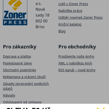
a.s.
Lidé v Zoner Press
Nové
Nabídka práce
sady 18
Odběr novinek Zoner Press
602 00
Knižní katalog
Brno
Blog
Pro zákazníky
Pro obchodníky
Doprava a platba
Prodávejte naše knihy
Poskytované slevy
XML s nabídkou knih
Obchodní podmínky
RSS kanál – nové knihy
Reklamace a vrácení zboží
Zásady zpracování osobních
údajů
Návody
Odstoupení od smlouvy