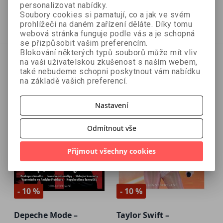
269 Kč
269 Kč
299 Kč
299 Kč
personalizovat nabídky.
Soubory cookies si pamatují, co a jak ve svém
Přidat do košíku
Přidat do košíku
prohlížeči na daném zařízení děláte. Díky tomu
webová stránka funguje podle vás a je schopná
se přizpůsobit vašim preferencím.
Blokování některých typů souborů může mít vliv
na vaši uživatelskou zkušenost s naším webem,
také nebudeme schopni poskytnout vám nabídku
na základě vašich preferencí.
Nastavení
Odmítnout vše
Přijmout všechny cookies
- 10 %
- 10 %
Depeche Mode –
Taylor Swift –