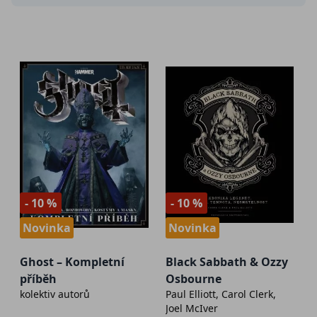
- 10 %
- 10 %
Novinka
Novinka
Ghost – Kompletní
Black Sabbath & Ozzy
příběh
Osbourne
kolektiv autorů
Paul Elliott, Carol Clerk,
Joel McIver