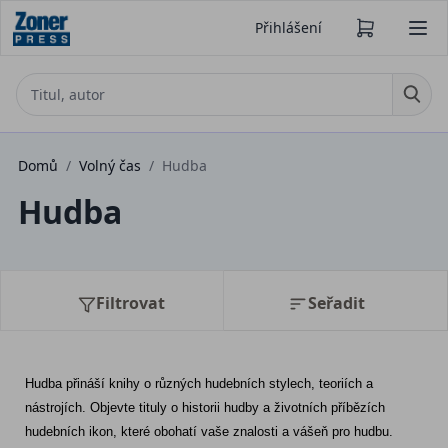
Přihlášení
Domů
/
Volný čas
/
Hudba
Hudba
Filtrovat
Seřadit
Hudba přináší knihy o různých hudebních stylech, teoriích a 
nástrojích. Objevte tituly o historii hudby a životních příbězích 
hudebních ikon, které obohatí vaše znalosti a vášeň pro hudbu.