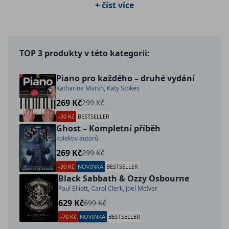
+ číst více
TOP 3 produkty v této kategorii:
Piano pro každého – druhé vydání
Katharine Marsh, Katy Stokes
269 Kč
299 Kč
-30 Kč
BESTSELLER
Ghost – Kompletní příběh
kolektiv autorů
269 Kč
299 Kč
-30 Kč
NOVINKA
BESTSELLER
Black Sabbath & Ozzy Osbourne
Paul Elliott, Carol Clerk, Joel McIver
629 Kč
699 Kč
-70 Kč
NOVINKA
BESTSELLER