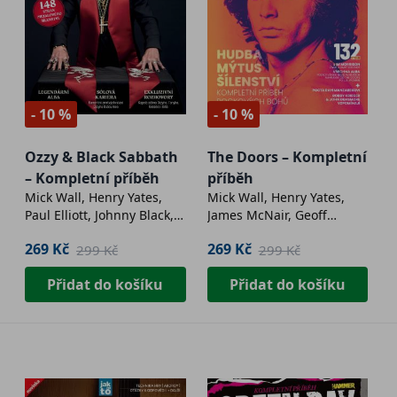
- 10 %
- 10 %
Ozzy & Black Sabbath
The Doors – Kompletní
– Kompletní příběh
příběh
Mick Wall, Henry Yates,
Mick Wall, Henry Yates,
Paul Elliott, Johnny Black,
James McNair, Geoff
Paul Brannigan, Stephen
Barton, Max Bell, Johnny
269 Kč
269 Kč
299 Kč
299 Kč
Dalton, Dave Everley, Ian
Black, Joe Daly, Dave
Fortnam, Perran Helyes,
Everley, Rob Hughes,
Přidat do košíku
Přidat do košíku
Stephen Hill, Rich Hobson,
Kevin Murphy
Chris Chantler