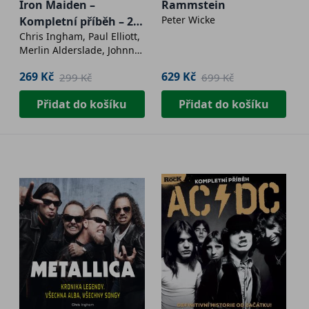
Iron Maiden –
Rammstein
Peter Wicke
Kompletní příběh – 2.
Chris Ingham, Paul Elliott,
vydání
Merlin Alderslade, Johnny
Black, Paul Brannigan,
269 Kč
629 Kč
299 Kč
699 Kč
Malcolm Dome, Dave
Everley, Dom Lawson,
Přidat do košíku
Přidat do košíku
James Leonard, Lee
Marlow, Vojtěch Klíma