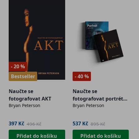
- 20 %
Bestseller
- 40 %
Naučte se
Naučte se
fotografovat AKT
fotografovat portrét
Bryan Peterson
Bryan Peterson
kreativně + Naučte se
fotografovat AKT
397 Kč
537 Kč
496 Kč
895 Kč
Přidat do košíku
Přidat do košíku