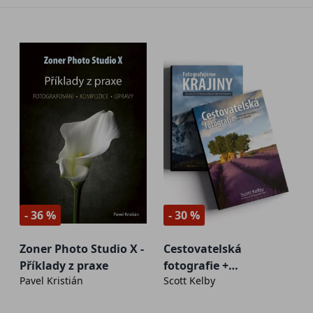
- 36 %
- 30 %
Zoner Photo Studio X -
Cestovatelská
Příklady z praxe
fotografie +
Pavel Kristián
Scott Kelby
Fotografujeme krajiny