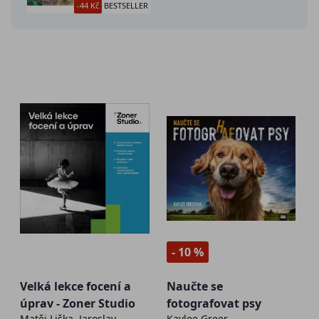
-44 Kč
BESTSELLER
- 10 %
Velká lekce focení a
Naučte se
úprav - Zoner Studio
fotografovat psy
Matěj Liška, Jaroslav
Kaylee Greer