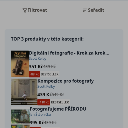
Filtrovat
Seřadit
TOP 3 produkty v této kategorii:
Digitální fotografie - Krok za krokem k profesionální fotografii
Scott Kelby
351 Kč
439 Kč
-88 Kč
BESTSELLER
Kompozice pro fotografy
Scott Kelby
439 Kč
549 Kč
-110 Kč
BESTSELLER
Fotografujeme PŘÍRODU
Jan Štěpnička
395 Kč
439 Kč