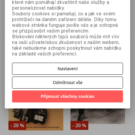
které nám pomáhají zkvalitnit naše služby a
personalizovat nabídky.
440 Kč
855 Kč
489 Kč
950 Kč
Soubory cookies si pamatují, co a jak ve svém
prohlížeči na daném zařízení děláte. Díky tomu
Přidat do košíku
Přidat do košíku
webová stránka funguje podle vás a je schopná
se přizpůsobit vašim preferencím.
Blokování některých typů souborů může mít vliv
na vaši uživatelskou zkušenost s naším webem,
také nebudeme schopni poskytnout vám nabídku
na základě vašich preferencí.
Nastavení
Odmítnout vše
Přijmout všechny cookies
- 20 %
- 20 %