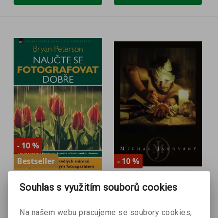
- 10 %
Bestseller
- 10 %
Naučte se
Michal Janovský
Souhlas s využitím souborů cookies
Michal Janovský
fotografovat dobře -
Bryan Peterson
Bryan Peterson
Na našem webu pracujeme se soubory cookies,