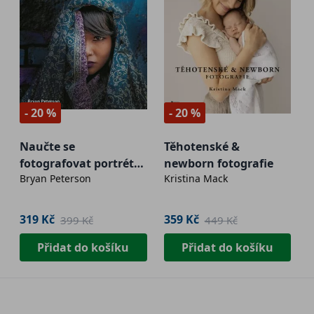
- 20 %
- 20 %
Naučte se
Těhotenské &
fotografovat portrét
newborn fotografie
Bryan Peterson
Kristina Mack
kreativně
319 Kč
359 Kč
399 Kč
449 Kč
Přidat do košíku
Přidat do košíku