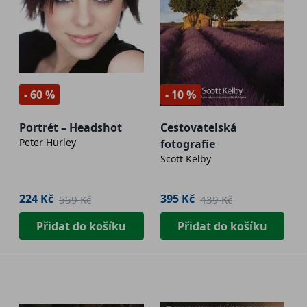
- 60 %
- 10 %
Portrét – Headshot
Cestovatelská
Peter Hurley
fotografie
Scott Kelby
224 Kč
395 Kč
559 Kč
439 Kč
Přidat do košíku
Přidat do košíku