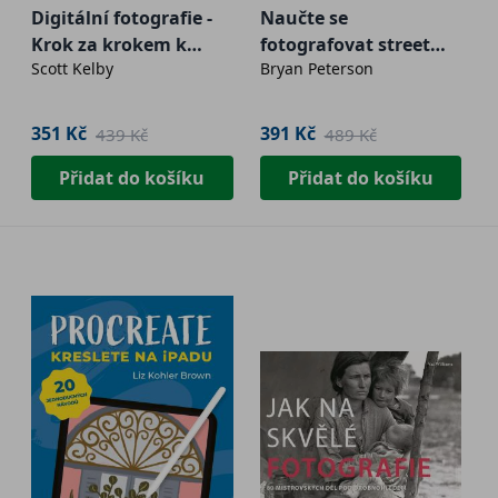
Digitální fotografie -
Naučte se
Krok za krokem k
fotografovat street
Scott Kelby
Bryan Peterson
profesionální
fotografie
fotografii
351 Kč
391 Kč
439 Kč
489 Kč
Přidat do košíku
Přidat do košíku