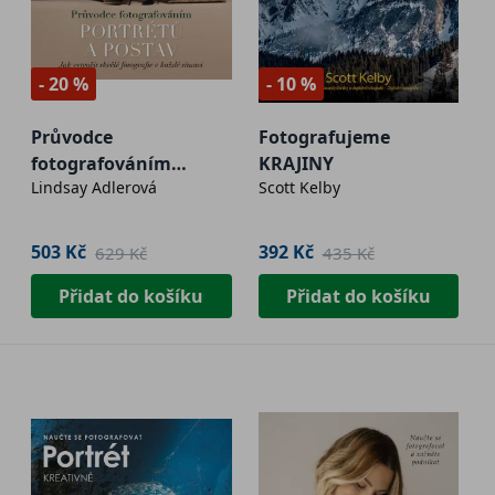
- 20 %
- 10 %
Průvodce
Fotografujeme
fotografováním
KRAJINY
Lindsay Adlerová
Scott Kelby
portrétů a postav
503 Kč
392 Kč
629 Kč
435 Kč
Přidat do košíku
Přidat do košíku