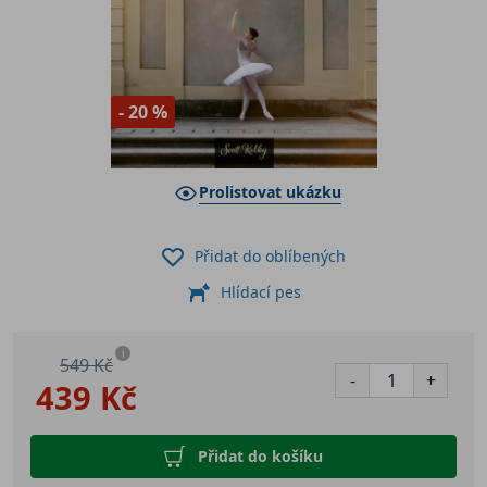
- 20 %
Prolistovat ukázku
Přidat do oblíbených
Hlídací pes
i
549 Kč
-
+
439 Kč
Přidat do košíku