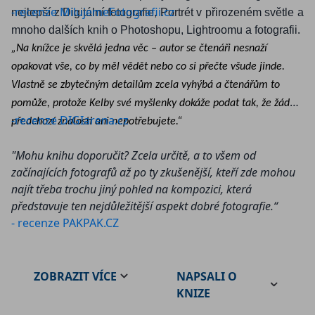
-recenze MilujemeFotografii.cz
nejlepší z Digitální fotografie, Portrét v přirozeném světle a
.
mnoho dalších knih o Photoshopu, Lightroomu a fotografii
„Na knížce je skvělá jedna věc – autor se čtenáři nesnaží
opakovat vše, co by měl vědět nebo co si přečte všude jinde.
Vlastně se zbytečným detailům zcela vyhýbá a čtenářům to
pomůže, protože Kelby své myšlenky dokáže podat tak, že žádné
-recenze DIGIarena.cz
předchozí znalosti ani nepotřebujete.“
"Mohu knihu doporučit? Zcela určitě, a to všem od
začínajících fotografů až po ty zkušenější, kteří zde mohou
najít třeba trochu jiný pohled na kompozici, která
představuje ten nejdůležitější aspekt dobré fotografie.“
- recenze PAKPAK.CZ
ZOBRAZIT
VÍCE
NAPSALI O
KNIZE