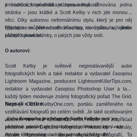
jimi emoce, které diváka vtáhnou a nepustí!
z tradičních pravidel je spravedlivě věnována jedna
stránka – jsou krátké a Scott Kelby v nich jde rovnou k
věci. Díky autorovu neformálnímu stylu, který je pro něj
typický, se můžete soustředit na tipy, které přesahují rámec
Připravte se přehodnotit všechno, co znáte, a vyfoťte
zažitých pravidel.
přesně takové snímky, o jakých jste vždy snili.
O autorovi:
Scott Kelby je světově nejprodávanější autor
fotografických knih a také redaktor a vydavatel časopisu
Lightroom Magazine, producent LightroomKillerTips.com,
redaktor a vydavatel časopisu Photoshop User a také
každý týden moderuje známý fotografický pořad The Grid.
Napsali o knize:
Scott je CEO KelbyOne.com, portálu zaměřeného na
vzdělávání fotografů po celém světě. Je také oceňovaným
„Kniha
Kompozice pro fotografy
Scotta Kelbyho
není jen
autorem více než devadesáti knih, mimo jiné například
pětidílné série Digitální fotografie, Photoshop – kanály,
souborem pravidel, ale inspirativním průvodcem, který vede
Adobe Photoshop – úpravy digitálních fotografií, To
čtenáře k objevování vlastního pohledu na fotografii.“