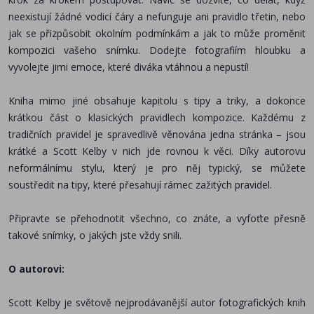
neexistují žádné vodicí čáry a nefunguje ani pravidlo třetin, nebo
jak se přizpůsobit okolním podmínkám a jak to může proměnit
kompozici vašeho snímku. Dodejte fotografiím hloubku a
vyvolejte jimi emoce, které diváka vtáhnou a nepustí!
Kniha mimo jiné obsahuje kapitolu s tipy a triky, a dokonce
krátkou část o klasických pravidlech kompozice. Každému z
tradičních pravidel je spravedlivě věnována jedna stránka – jsou
krátké a Scott Kelby v nich jde rovnou k věci. Díky autorovu
neformálnímu stylu, který je pro něj typický, se můžete
soustředit na tipy, které přesahují rámec zažitých pravidel.
Připravte se přehodnotit všechno, co znáte, a vyfoťte přesně
takové snímky, o jakých jste vždy snili.
O autorovi:
Scott Kelby je světově nejprodávanější autor fotografických knih