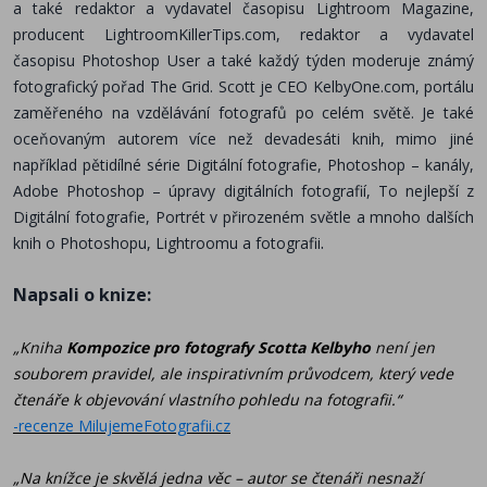
a také redaktor a vydavatel časopisu Lightroom Magazine,
producent LightroomKillerTips.com, redaktor a vydavatel
časopisu Photoshop User a také každý týden moderuje známý
fotografický pořad The Grid. Scott je CEO KelbyOne.com, portálu
zaměřeného na vzdělávání fotografů po celém světě. Je také
oceňovaným autorem více než devadesáti knih, mimo jiné
například pětidílné série Digitální fotografie, Photoshop – kanály,
Adobe Photoshop – úpravy digitálních fotografií, To nejlepší z
Digitální fotografie, Portrét v přirozeném světle a mnoho dalších
.
knih o Photoshopu, Lightroomu a fotografii
Napsali o knize:
„Kniha
Kompozice pro fotografy
Scotta Kelbyho
není jen
souborem pravidel, ale inspirativním průvodcem, který vede
čtenáře k objevování vlastního pohledu na fotografii.“
-recenze MilujemeFotografii.cz
„Na knížce je skvělá jedna věc – autor se čtenáři nesnaží