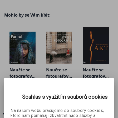
Mohlo by se Vám líbit:
Naučte se
Naučte se
Naučte se
fotografova
fotografova
fotografova
Bryan
Bryan
Bryan
t portrét
t street
t AKT
Peterson
Peterson
Peterson
kreativně
fotografie
319 Kč
391 Kč
397 Kč
č
399 Kč
489 Kč
496 Kč
Souhlas s využitím souborů cookies
Na našem webu pracujeme se soubory cookies,
Více o knize
které nám pomáhají zkvalitnit naše služby a