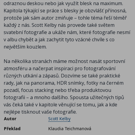
odraznou deskou nebo jak využít blesk na maximum.
Kapitola týkající se práce s blesky je obzvlášť přínosná,
protože jak sám autor zmiňuje – tohle téma řeší téměř
každý z nás. Scott Kelby nás provede také světem
svatební fotografie a ukáže nám, které fotografie nesmí
v albu chybět a jak zachytit tyto vzácné chvíle s co
největším kouzlem.
Na několika stranách máme možnost nasát sportovní
atmosféru a načerpat inspiraci pro fotografování
různých utkání a zápasů. Dozvíme se také praktické
rady, jak na panorama, HDR snímky, fotky na černém
pozadí, focus stacking nebo třeba produktovou
fotografii – a mnoho dalšího. Spousta užitečných tipů
vás čeká také v kapitole věnující se tomu, jak a kde
nejlépe tisknout vaše fotografie.
Autor
Scott Kelby
Překlad
Klaudia Teichmanová