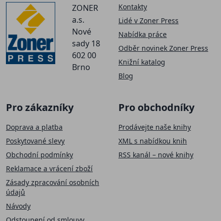
Kontakty
ZONER
a.s.
Lidé v Zoner Press
Nové
Nabídka práce
sady 18
Odběr novinek Zoner Press
602 00
Knižní katalog
Brno
Blog
Pro zákazníky
Pro obchodníky
Doprava a platba
Prodávejte naše knihy
Poskytované slevy
XML s nabídkou knih
Obchodní podmínky
RSS kanál – nové knihy
Reklamace a vrácení zboží
Zásady zpracování osobních
údajů
Návody
Odstoupení od smlouvy