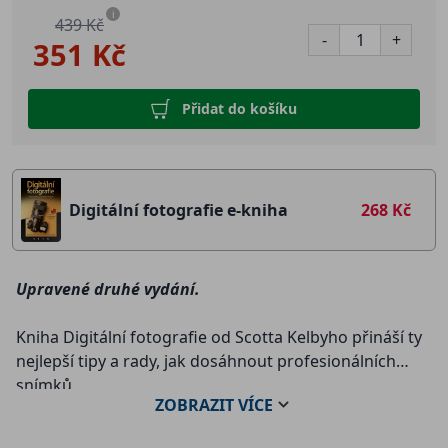
i
439 Kč
-
+
351 Kč
Přidat do košíku
Digitální fotografie e-kniha
268 Kč
Upravené druhé vydání.
Kniha Digitální fotografie od Scotta Kelbyho přináší ty
nejlepší tipy a rady, jak dosáhnout profesionálních
snímků.
ZOBRAZIT
VÍCE
Autor v knize otevírá spoustu témat a rozebírá řadu