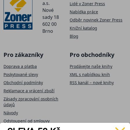
a.s.
Lidé v Zoner Press
Nové
Nabídka práce
sady 18
Odběr novinek Zoner Press
602 00
Knižní katalog
Brno
Blog
Pro zákazníky
Pro obchodníky
Doprava a platba
Prodávejte naše knihy
Poskytované slevy
XML s nabídkou knih
Obchodní podmínky
RSS kanál – nové knihy
Reklamace a vrácení zboží
Zásady zpracování osobních
údajů
Návody
Odstoupení od smlouvy