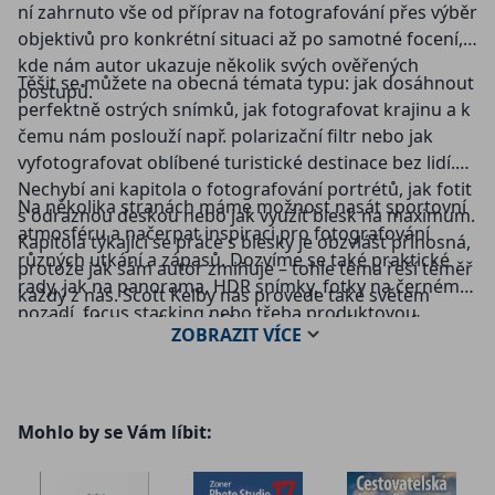
ní zahrnuto vše od příprav na fotografování přes výběr
objektivů pro konkrétní situaci až po samotné focení,
kde nám autor ukazuje několik svých ověřených
Těšit se můžete na obecná témata typu: jak dosáhnout
postupů.
perfektně ostrých snímků, jak fotografovat krajinu a k
čemu nám poslouží např. polarizační filtr nebo jak
vyfotografovat oblíbené turistické destinace bez lidí.
Nechybí ani kapitola o fotografování portrétů, jak fotit
Na několika stranách máme možnost nasát sportovní
s odraznou deskou nebo jak využít blesk na maximum.
atmosféru a načerpat inspiraci pro fotografování
Kapitola týkající se práce s blesky je obzvlášť přínosná,
různých utkání a zápasů. Dozvíme se také praktické
protože jak sám autor zmiňuje – tohle téma řeší téměř
rady, jak na panorama, HDR snímky, fotky na černém
každý z nás. Scott Kelby nás provede také světem
pozadí, focus stacking nebo třeba produktovou
svatební fotografie a ukáže nám, které fotografie
ZOBRAZIT
VÍCE
fotografii – a mnoho dalšího. Spousta užitečných tipů
nesmí v albu chybět a jak zachytit tyto vzácné chvíle s
vás čeká také v kapitole věnující se tomu, jak a kde
co největším kouzlem.
nejlépe tisknout vaše fotografie.
Mohlo by se Vám líbit: