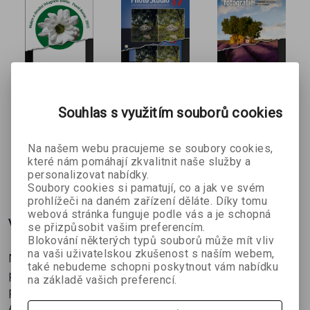
Makro a
Zoner Photo
Cestovatels
Souhlas s využitím souborů cookies
detailní
Studio 17 e-
ká
Pavel Kocur
Pavel Kristián
Scott Kelby
fotografie
kniha
fotografie e-
Na našem webu pracujeme se soubory cookies,
květin e-
kniha
které nám pomáhají zkvalitnit naše služby a
kniha
134 Kč
130 Kč
305 Kč
č
149 Kč
259 Kč
339 Kč
personalizovat nabídky.
Soubory cookies si pamatují, co a jak ve svém
prohlížeči na daném zařízení děláte. Díky tomu
webová stránka funguje podle vás a je schopná
Více o knize
se přizpůsobit vašim preferencím.
Blokování některých typů souborů může mít vliv
na vaši uživatelskou zkušenost s naším webem,
Nová kniha Digitální fotografie od Scotta Kelbyho
také nebudeme schopni poskytnout vám nabídku
přináší ty nejlepší tipy a rady, jak dosáhnout
na základě vašich preferencí.
profesionálních snímků.
Autor v knize otevírá spoustu témat a rozebírá řadu