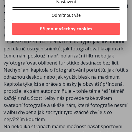
Nastavení
situací, které nás můžou při fotografování potkat. Je v ní
zahrnuto vše od příprav na fotografování přes výběr
Odmítnout vše
objektivů pro konkrétní situaci až po samotné focení,
kde nám autor ukazuje několik svých ověřených
Přijmout všechny cookies
postupů.
Těšit se můžete na obecná témata typu: jak dosáhnout
perfektně ostrých snímků, jak fotografovat krajinu a k
čemu nám poslouží např. polarizační filtr nebo jak
vyfotografovat oblíbené turistické destinace bez lidí.
Nechybí ani kapitola o fotografování portrétů, jak fotit s
odraznou deskou nebo jak využít blesk na maximum.
Kapitola týkající se práce s blesky je obzvlášť přínosná,
protože jak sám autor zmiňuje – tohle téma řeší téměř
každý z nás. Scott Kelby nás provede také světem
svatební fotografie a ukáže nám, které fotografie nesmí
v albu chybět a jak zachytit tyto vzácné chvíle s co
největším kouzlem.
Na několika stranách máme možnost nasát sportovní