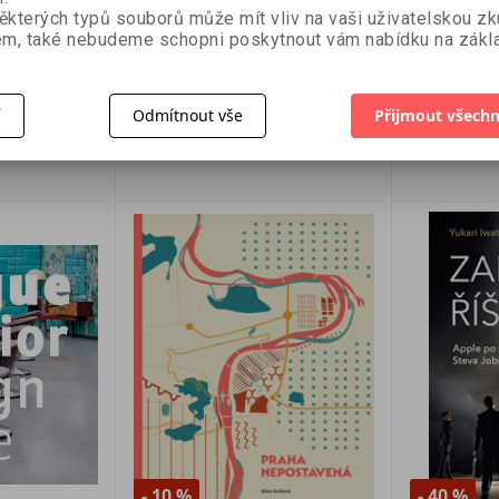
Matúš Dulla 
Slovensk
ěkterých typů souborů může mít vliv na vaši uživatelskou z
m, také nebudeme schopni poskytnout vám nabídku na zákla
338 Kč
403 Kč
375 Kč
44
košíku
Přidat do košíku
Přid
í
Odmítnout vše
Přijmout všechn
- 10 %
- 40 %