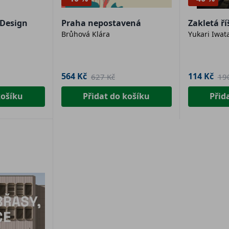
 Design
Praha nepostavená
Zakletá ří
Brůhová Klára
Yukari Iwat
564 Kč
114 Kč
627 Kč
19
košíku
Přidat do košíku
Přid