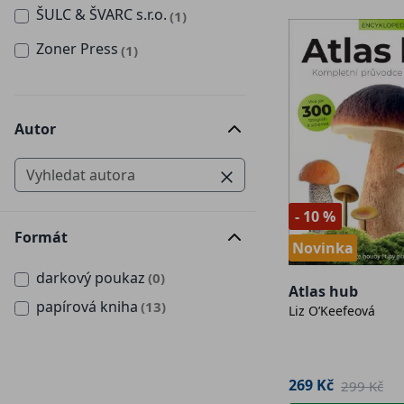
ŠULC & ŠVARC s.r.o.
(1)
Zoner Press
(1)
Autor
- 10 %
Formát
Novinka
darkový poukaz
(0)
Atlas hub
papírová kniha
(13)
Liz O’Keefeová
269 Kč
299 Kč