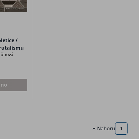
letice /
brutalismu
Brůhová
áno
Nahoru
1