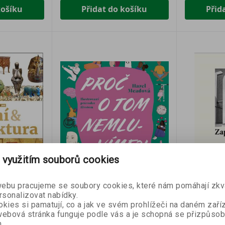
košíku
Přidat do košíku
Přid
 využitím souborů cookies
- 10 %
- 10 %
bu pracujeme se soubory cookies, které nám pomáhají zkva
rsonalizovat nabídky.
ektura
Proč o tom nemluvíme?!
Zapomenu
kies si pamatují, co a jak ve svém prohlížeči na daném zaříz
ebová stránka funguje podle vás a je schopná se přizpůsob
Hazel Meadová
Čeští arch
.