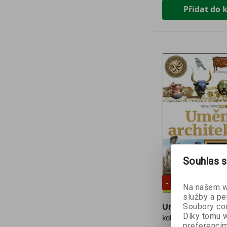
Přidat do 
Souhlas s
- 10 %
Na našem we
služby a pe
Umění & archit
Soubory coo
Díky tomu w
kolektiv autorů
preferencím