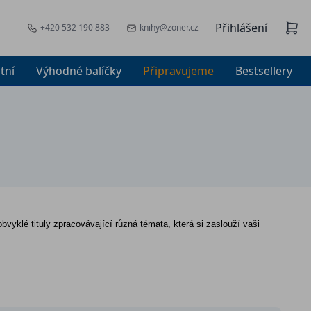
Přihlášení
+420 532 190 883
knihy@zoner.cz
tní
Výhodné balíčky
Připravujeme
Bestsellery
vyklé tituly zpracovávající různá témata, která si zaslouží vaši 