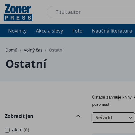
Novinky
Akce a slevy
Foto
Naučná literatura
Domů
/
Volný čas
/
Ostatní
Ostatní
Ostatní zahrnuje knihy, 
pozornost.
Zobrazit jen
Seřadit
akce
(0)