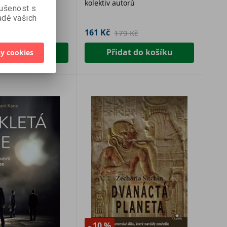
a kolektiv
kolektiv autorů
u
kušenost s
dě vašich
161 Kč
8 Kč
179 Kč
at do košíku
Přidat do košíku
y cookies
- 10 %