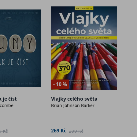
- 10 %
 je číst
Vlajky celého světa
wcombe
Brian Johnson Barker
269 Kč
9 Kč
299 Kč