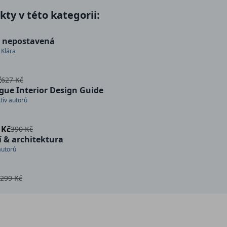
ty v této kategorii:
 nepostavená
 Klára
č
627 Kč
gue Interior Design Guide
tiv autorů
 Kč
390 Kč
 & architektura
autorů
č
299 Kč