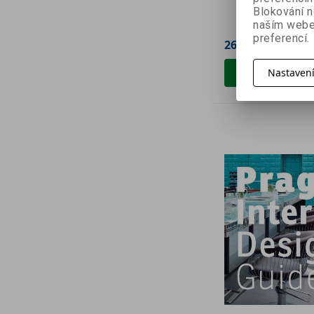
Blokování n
naším webe
preferencí.
269 Kč
299 Kč
Přidat do 
Nastaven