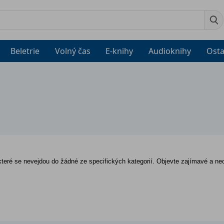
Beletrie
Volný čas
E-knihy
Audioknihy
Osta
které se nevejdou do žádné ze specifických kategorií. Objevte zajímavé a neob