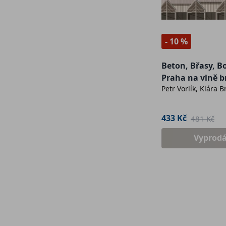
- 10 %
Beton, Břasy, Bo
Praha na vlně 
Petr Vorlík, Klára 
433 Kč
481 Kč
Vyprod