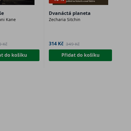
še
Dvanáctá planeta
ani Kane
Zecharia Sitchin
314 Kč
0 Kč
349 Kč
at do košíku
Přidat do košíku