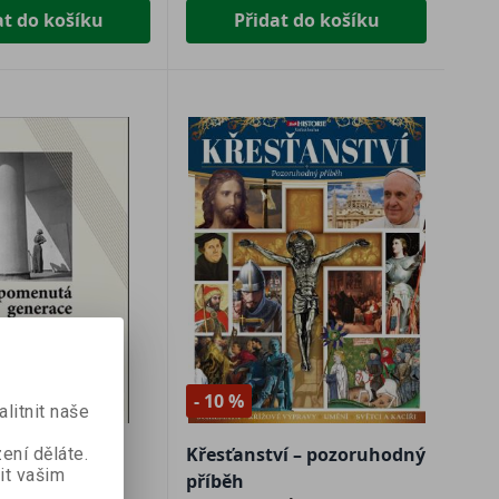
at do košíku
Přidat do košíku
- 10 %
litnit naše
tá generace /
Křesťanství – pozoruhodný
ení děláte.
it vašim
itekti na
příběh