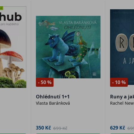
- 50 %
- 10 %
Ohlédnutí 1+1
Runy a jak
Vlasta Baránková
Rachel Ne
350 Kč
629 Kč
699 Kč
69