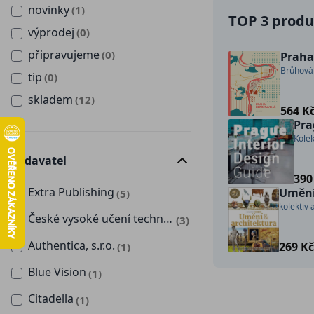
novinky
(1)
TOP 3 produk
výprodej
(0)
připravujeme
(0)
Praha
Brůhová
tip
(0)
skladem
(12)
564 K
Pra
Kolek
Vydavatel
390
Extra Publishing
Umění
(5)
kolektiv 
České vysoké učení technické v Praze
(3)
Authentica, s.r.o.
269 K
(1)
Blue Vision
(1)
Citadella
(1)