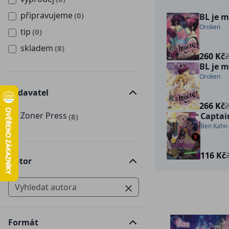
připravujeme
(0)
BL je m
Oroken
tip
(0)
skladem
(8)
260 Kč
2
BL je m
Oroken
Vydavatel
266 Kč
2
Zoner Press
Captai
(8)
Ben Kahn (
116 Kč
Autor
Formát