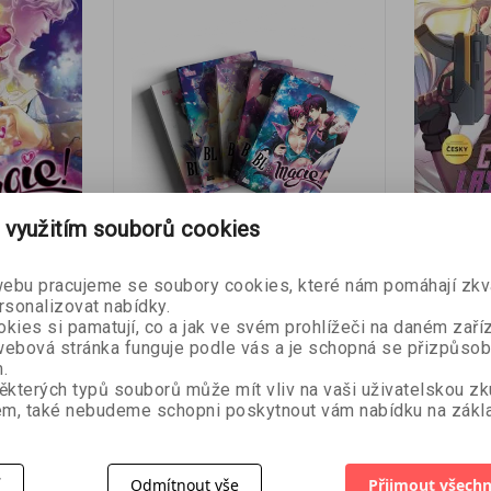
 využitím souborů cookies
- 30 %
- 60 %
bu pracujeme se soubory cookies, které nám pomáhají zkva
BL je magie! 1, 2, 3, 4 +
Captain 
rsonalizovat nabídky.
Ben Kahn (s
Extra čáry
kies si pamatují, co a jak ve svém prohlížeči na daném zaříz
(ilustrace),
ebová stránka funguje podle vás a je schopná se přizpůsob
Oroken
.
(supervize)
ěkterých typů souborů může mít vliv na vaši uživatelskou z
m, také nebudeme schopni poskytnout vám nabídku na zákla
996 Kč
116 Kč
1 423 Kč
28
košíku
Přidat do košíku
Přid
í
Odmítnout vše
Přijmout všechn