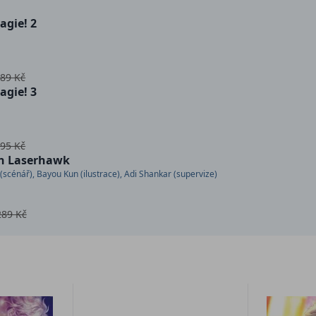
agie! 2
89 Kč
agie! 3
95 Kč
n Laserhawk
scénář), Bayou Kun (ilustrace), Adi Shankar (supervize)
289 Kč