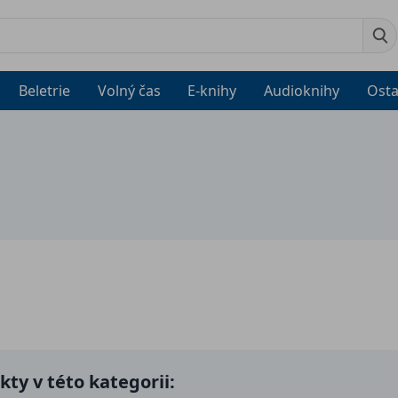
Beletrie
Volný čas
E-knihy
Audioknihy
Osta
ty v této kategorii: