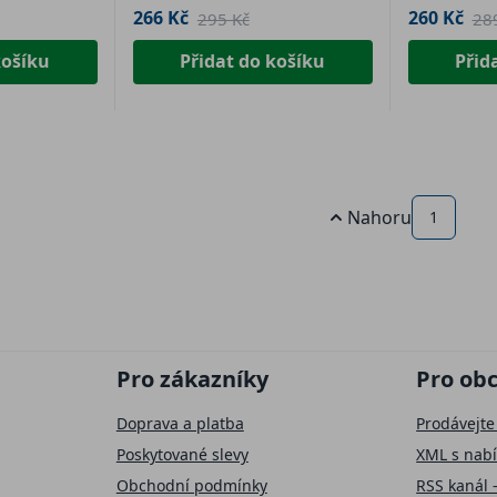
266 Kč
260 Kč
295 Kč
28
košíku
Přidat do košíku
Přid
Nahoru
1
Pro zákazníky
Pro ob
Doprava a platba
Prodávejte
Poskytované slevy
XML s nab
Obchodní podmínky
RSS kanál 