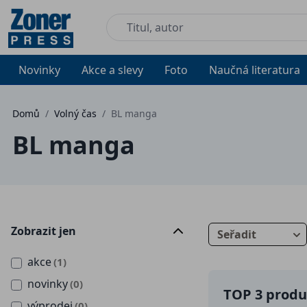
Novinky
Akce a slevy
Foto
Naučná literatura
Domů
/
Volný čas
/
BL manga
BL manga
Zobrazit jen
Seřadit
akce
(1)
novinky
(0)
TOP 3 produk
výprodej
(0)