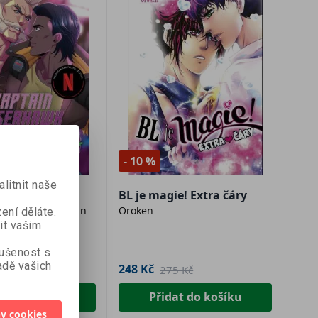
- 10 %
litnit naše
Laserhawk
BL je magie! Extra čáry
cénář), Bayou Kun
Oroken
ení děláte.
 Adi Shankar
it vašim
kušenost s
dě vašich
248 Kč
9 Kč
275 Kč
at do košíku
Přidat do košíku
y cookies