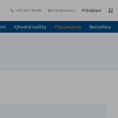
Přihlášení
+420 532 190 883
knihy@zoner.cz
tní
Výhodné balíčky
Připravujeme
Bestsellery