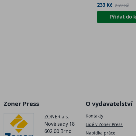
233 Kč
259 Kč
Přidat do 
Zoner Press
O vydavatelství
Kontakty
ZONER a.s.
Nové sady 18
Lidé v Zoner Press
602 00 Brno
Nabídka práce