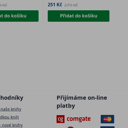
251 Kč
9 Kč
279 Kč
at do košíku
Přidat do košíku
chodníky
Přijímáme on-line
platby
 naše knihy
ídkou knih
– nové knihy