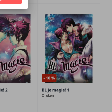
- 10 %
e! 2
BL je magie! 1
Oroken