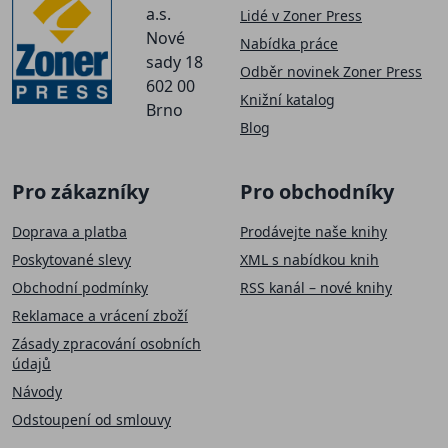
a.s.
Lidé v Zoner Press
Nové
Nabídka práce
sady 18
Odběr novinek Zoner Press
602 00
Knižní katalog
Brno
Blog
Pro zákazníky
Pro obchodníky
Doprava a platba
Prodávejte naše knihy
Poskytované slevy
XML s nabídkou knih
Obchodní podmínky
RSS kanál – nové knihy
Reklamace a vrácení zboží
Zásady zpracování osobních
údajů
Návody
Odstoupení od smlouvy