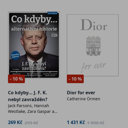
- 10 %
- 10 %
Co kdyby... J. F. K.
Dior for ever
Catherine Örmen
nebyl zavražděn?
Jack Parsons, Hannah
Westlake, Zara Gaspar a
Lora Barnes
269 Kč
1 431 Kč
299 Kč
1 590 Kč