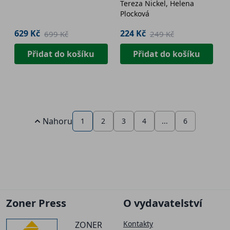
Tereza Nickel, Helena
vazba) + plakát
Plocková
629 Kč
224 Kč
699 Kč
249 Kč
Přidat do košíku
Přidat do košíku
Nahoru
1
2
3
4
...
6
Zoner Press
O vydavatelství
Kontakty
ZONER