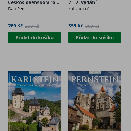
Československo v roce
2 – 2. vydání
Dan Peel
kol. autorů
1938 bránilo?
269 Kč
359 Kč
299 Kč
399 Kč
Přidat do košíku
Přidat do košíku