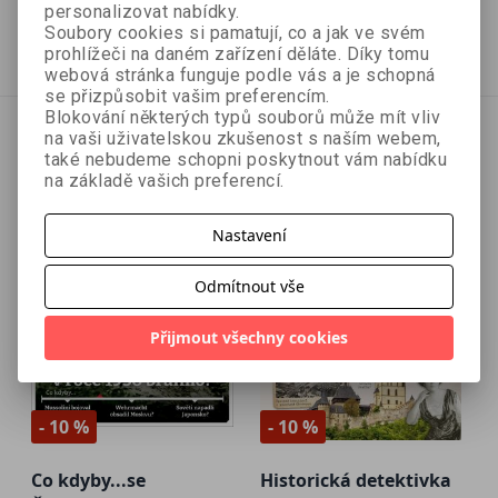
314 Kč
269 Kč
349 Kč
299 Kč
personalizovat nabídky.
Soubory cookies si pamatují, co a jak ve svém
Přidat do košíku
Přidat do košíku
prohlížeči na daném zařízení děláte. Díky tomu
webová stránka funguje podle vás a je schopná
se přizpůsobit vašim preferencím.
Blokování některých typů souborů může mít vliv
na vaši uživatelskou zkušenost s naším webem,
také nebudeme schopni poskytnout vám nabídku
na základě vašich preferencí.
Nastavení
Odmítnout vše
Přijmout všechny cookies
- 10 %
- 10 %
Co kdyby...se
Historická detektivka