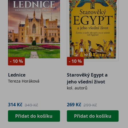
- 10 %
- 10 %
Lednice
Starověký Egypt a
Tereza Horáková
jeho všední život
kol. autorů
314 Kč
269 Kč
349 Kč
299 Kč
Přidat do košíku
Přidat do košíku