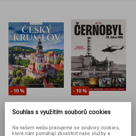
- 10 %
- 10 %
Český Krumlov
Černobyl
Souhlas s využitím souborů cookies
Veronika Řezníčková
Michael Kerrigan
Na našem webu pracujeme se soubory cookies,
které nám pomáhají zkvalitnit naše služby a