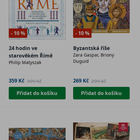
- 10 %
- 10 %
24 hodin ve
Byzantská říše
Zara Gaspar, Briony
starověkém Římě
Duguid
Philip Matyszak
359 Kč
269 Kč
399 Kč
299 Kč
Přidat do košíku
Přidat do košíku