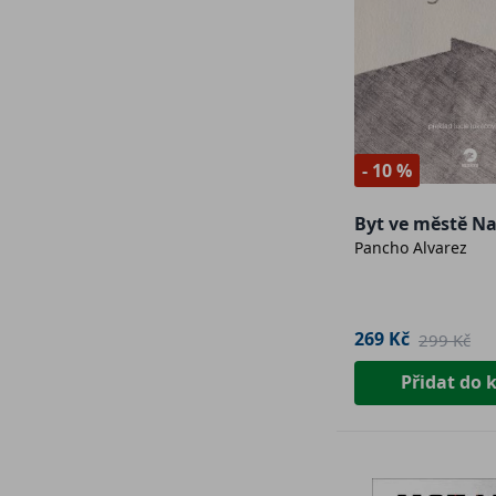
- 10 %
Byt ve městě N
Pancho Alvarez
269 Kč
299 Kč
Přidat do 