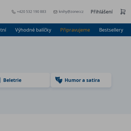
Přihlášení
+420 532 190 883
knihy@zoner.cz
tní
Výhodné balíčky
Připravujeme
Bestsellery
Beletrie
Humor a satira