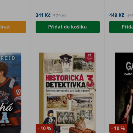
341 Kč
449 Kč
379 Kč
49
dnat
Přidat do košíku
Přid
- 10 %
- 10 %