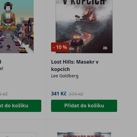
- 10 %
d
Lost Hills: Masakr v
el
kopcích
Lee Goldberg
341 Kč
9 Kč
379 Kč
at do košíku
Přidat do košíku