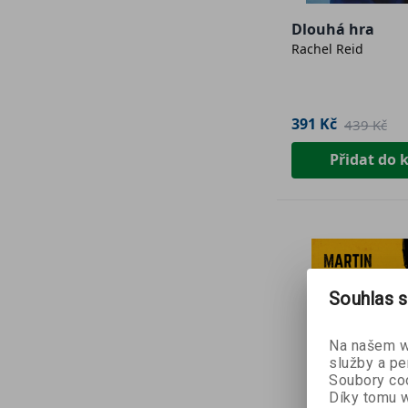
Dlouhá hra
Rachel Reid
391 Kč
439 Kč
Přidat do 
Souhlas s
Na našem we
služby a pe
Soubory coo
Díky tomu w