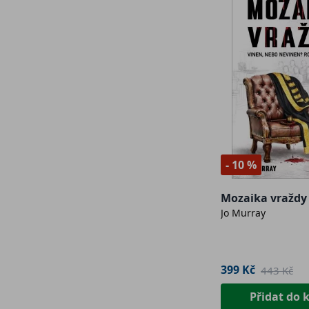
- 10 %
Mozaika vraždy
Jo Murray
399 Kč
443 Kč
Přidat do 