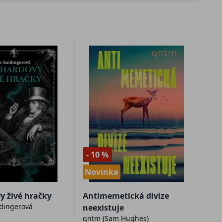
- 10 %
Novinka
y živé hračky
Antimemetická divize
idingerová
neexistuje
qntm (Sam Hughes)