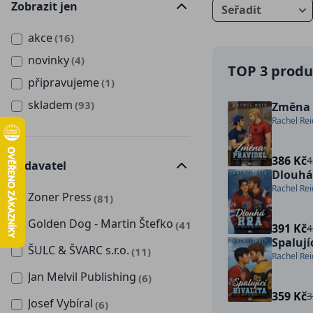
Zobrazit jen
Seřadit
akce
(16)
novinky
(4)
TOP 3 produk
připravujeme
(1)
skladem
(93)
Změna 
Rachel Rei
386 Kč
4
Vydavatel
Dlouhá
Rachel Rei
Zoner Press
(81)
Golden Dog - Martin Štefko
(41)
391 Kč
4
Spalujíc
ŠULC & ŠVARC s.r.o.
(11)
Rachel Rei
Jan Melvil Publishing
(6)
359 Kč
3
Josef Vybíral
(6)