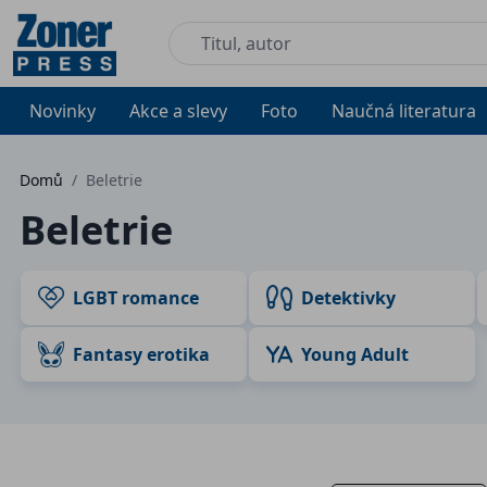
Novinky
Akce a slevy
Foto
Naučná literatura
Domů
/
Beletrie
Beletrie
LGBT romance
Detektivky
Fantasy erotika
Young Adult