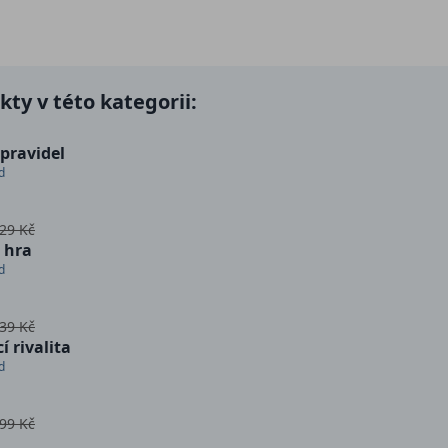
ty v této kategorii:
pravidel
d
29 Kč
 hra
d
39 Kč
í rivalita
d
99 Kč