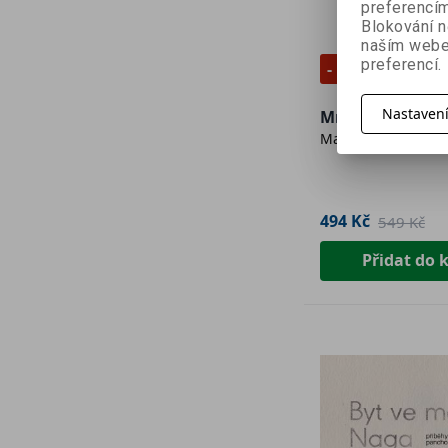
preferencím
Blokování n
naším webe
preferencí.
- 10 %
Nastaven
Mrtvé ženy - 2. 
Martin Štefko
494 Kč
549 Kč
Přidat do 