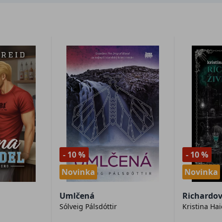
- 10 %
- 10 %
Novinka
Novinka
Umlčená
Richardov
Sólveig Pálsdóttir
Kristina Ha