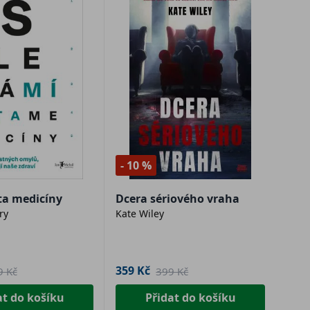
- 10 %
ta medicíny
Dcera sériového vraha
ry
Kate Wiley
359 Kč
9 Kč
399 Kč
at do košíku
Přidat do košíku