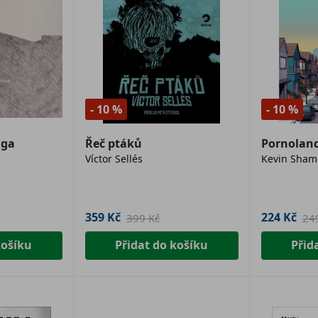
- 10 %
- 10 %
aga
Řeč ptáků
Pornolan
Víctor Sellés
Kevin Sham
359 Kč
224 Kč
399 Kč
24
košíku
Přidat do košíku
Přid