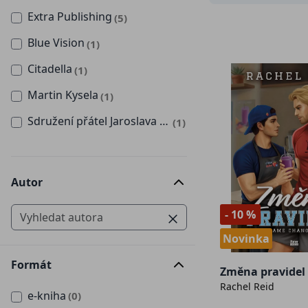
Extra Publishing
(5)
Blue Vision
(1)
Citadella
(1)
Martin Kysela
(1)
Sdružení přátel Jaroslava Foglara, z.s.
(1)
Autor
- 10 %
Novinka
Formát
Změna pravidel
Rachel Reid
e-kniha
(0)