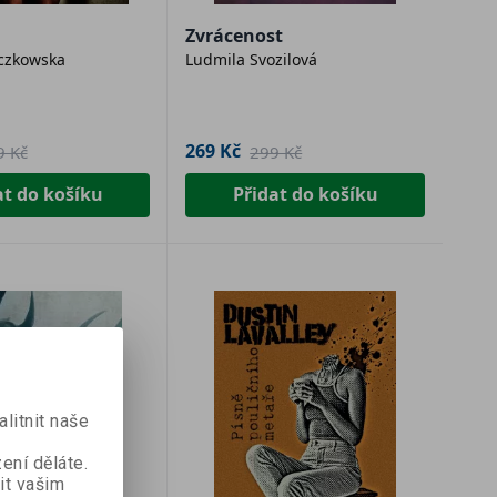
Zvrácenost
czkowska
Ludmila Svozilová
269 Kč
9 Kč
299 Kč
at do košíku
Přidat do košíku
Kč
mu
litnit naše
 na
e.
ení děláte.
it vašim