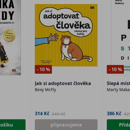
- 10 %
- 10 %
Jak si adoptovat člověka
Slepá mís
Bexy McFly
Marty Maka
314 Kč
386 Kč
349 Kč
42
košíku
připravujeme
Přid