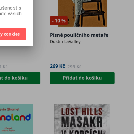
kušenost s
dě vašich
- 10 %
vu
y cookies
n
Písně pouličního metaře
nás v
Dustin LaValley
 údajů
269 Kč
9 Kč
299 Kč
at do košíku
Přidat do košíku