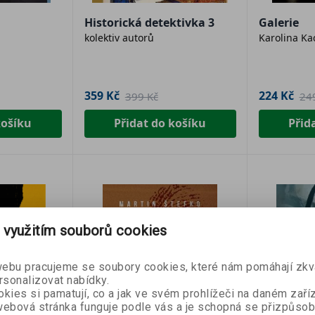
Historická detektivka 3
Galerie
kolektiv autorů
Karolina Ka
359 Kč
224 Kč
399 Kč
24
košíku
Přidat do košíku
Přid
SLEVA 50 
 využitím souborů cookies
Přihlaste se k naše
bu pracujeme se soubory cookies, které nám pomáhají zkva
newsletteru a
sleva
rsonalizovat nabídky.
první nákup
je Vaš
kies si pamatují, co a jak ve svém prohlížeči na daném zaříz
ebová stránka funguje podle vás a je schopná se přizpůsob