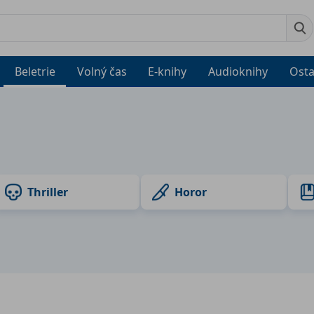
Beletrie
Volný čas
E-knihy
Audioknihy
Osta
Thriller
Horor