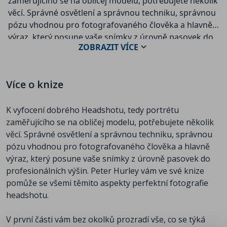
zaměřujícího se na obličej modelu, potřebujete několik
věcí. Správné osvětlení a správnou techniku, správnou
pózu vhodnou pro fotografovaného člověka a hlavně
výraz, který posune vaše snímky z úrovně pasovek do
ZOBRAZIT
VÍCE
profesionálních výšin. Peter Hurley vám ve své knize
pomůže se všemi těmito aspekty perfektní fotografie
headshotu.
Více o knize
V první části vám bez okolků prozradí vše, co se týká
K vyfocení dobrého Headshotu, tedy portrétu
techniky. Přesné rozestavení světel, přesné ohniskové
zaměřujícího se na obličej modelu, potřebujete několik
vzdálenosti i expoziční nastavení fotoaparátu. Peter
věcí. Správné osvětlení a správnou techniku, správnou
nemusí nic skrývat. Za svou kariéru nafotil více než 10
pózu vhodnou pro fotografovaného člověka a hlavně
000 portrétních snímků a ví, že technická část je jen
výraz, který posune vaše snímky z úrovně pasovek do
první krůček k dobrému snímku.
profesionálních výšin. Peter Hurley vám ve své knize
pomůže se všemi těmito aspekty perfektní fotografie
V další části se zaměřuje na to, jak fotit různé typy lidí.
headshotu.
Víte, jak nasvítit a postavit někoho s křivým nosem tak,
aby nos vypadal na fotografii rovně? Víte, jak pootočit
V první části vám bez okolků prozradí vše, co se týká
člověka, který má každé oko jinak velké tak, aby ve