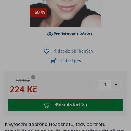
- 60 %
Prolistovat ukázku
Přidat do oblíbených
Hlídací pes
i
559 Kč
-
+
224 Kč
Přidat do košíku
K vyfocení dobrého Headshotu, tedy portrétu