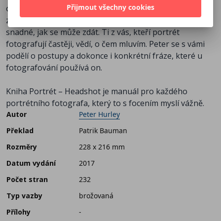
Přijmout všechny cookies
osobnost, zachytit na fotografii je a jejich emoce. A
získat z fotografovaného upřímný výraz není vůbec tak
snadné, jak se může zdát. Ti z vás, kteří portrét
fotografují častěji, vědí, o čem mluvím. Peter se s vámi
podělí o postupy a dokonce i konkrétní fráze, které u
fotografování používá on.
Kniha Portrét – Headshot je manuál pro každého
portrétního fotografa, který to s focením myslí vážně.
Autor
Peter Hurley
Překlad
Patrik Bauman
Rozměry
228 x 216 mm
Datum vydání
2017
Počet stran
232
Typ vazby
brožovaná
Přílohy
-