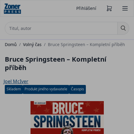
Přihlášení
Domů
/
Volný čas
/
Bruce Springsteen – Kompletní příběh
Bruce Springsteen – Kompletní
příběh
Joel McIver
Skladem
Produkt jiného vydavatele
Časopis