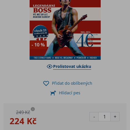
- 10 %
Prolistovat ukázku
Přidat do oblíbených
Hlídací pes
i
249 Kč
-
+
224 Kč