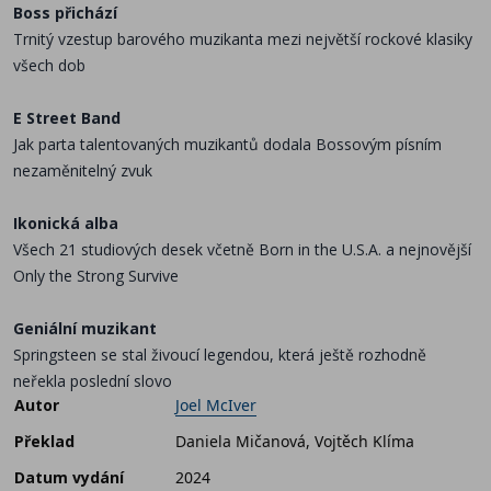
Boss přichází
Trnitý vzestup barového muzikanta mezi největší rockové klasiky
všech dob
E Street Band
Jak parta talentovaných muzikantů dodala Bossovým písním
nezaměnitelný zvuk
Ikonická alba
Všech 21 studiových desek včetně Born in the U.S.A. a nejnovější
Only the Strong Survive
Geniální muzikant
Springsteen se stal živoucí legendou, která ještě rozhodně
neřekla poslední slovo
Autor
Joel McIver
Překlad
Daniela Mičanová, Vojtěch Klíma
Datum vydání
2024