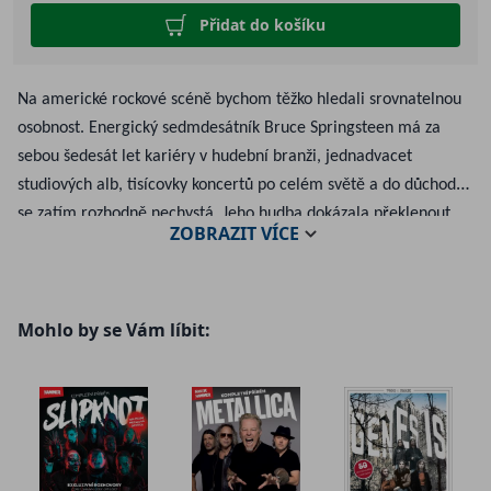
Přidat do košíku
Na americké rockové scéně bychom těžko hledali srovnatelnou
osobnost. Energický sedmdesátník Bruce Springsteen má za
sebou šedesát let kariéry v hudební branži, jednadvacet
studiových alb, tisícovky koncertů po celém světě a do důchodu
se zatím rozhodně nechystá. Jeho hudba dokázala překlenout
ZOBRAZIT
VÍCE
široké žánrové rozpětí: najdeme v ní ikonické vypalovačky typu
Born in the U.S.A., zádumčivá akustická díla jako album
Nebraska i kolekce p lné nostalgie, k nimž patří nejnovější
Mohlo by se Vám líbit:
soulová deska Only the Strong Survive. Především se však
Springsteen stal ztělesněním ryze amerického, poctivě
přímočarého heartland rocku a propůjčil ve svých písních hlas
všem, na které společnost často zapomíná.
Následující stránky přinášejí podrobné ohlédnutí za