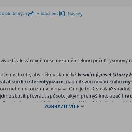
 do oblíbených
Hlídací pes
Návody
avivostí, ale zároveň nese nezaměnitelnou pečeť Tysonovy 
rotože nechcete, aby někdy skončily?
Vesmírný posel (Starry 
zal absurditu
stereotypizace,
naplnil svou novou knihu
myš
ho názoru nebo nekonzumace masa. Ono je totiž strašně snad
ojďme zkusit převrátit způsob, jakým přemýšlíme, a začít
rac
ulturní názory zdají být polarizovanější než kdy jindy, nabí
ZOBRAZIT
VÍCE
 podstatu osvícení –
vesmírnou perspektivu a racionalitu 
možná překvapeni, ale Tysonovy úvahy se pohybují spíše v o
náš náhled na nás samé.