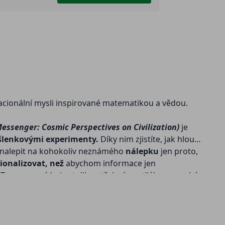
racionální mysli inspirované matematikou a vědou.
Messenger: Cosmic Perspectives on Civilization)
je
lenkovými experimenty.
Díky nim zjistíte, jak hloupé
né nalepit na kohokoliv neznámého
nálepku
jen proto,
ionalizovat, než
abychom informace jen
zí Tyson ve své knize tolik potřebný protilék na mnohé z
vědy.
Nejedná se ale o klasickou knihu o
astrofyzice,
blasti filozofie. I když
vědu
zcela neopouští – ptá