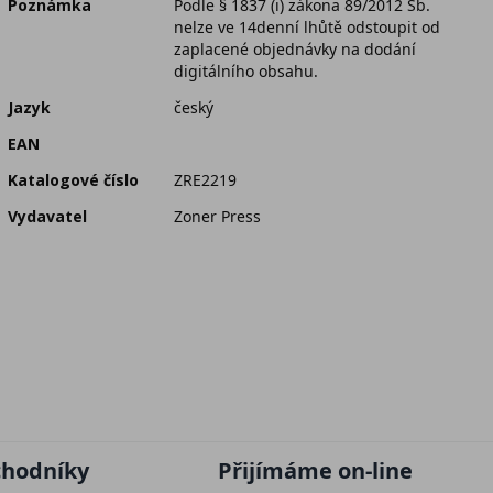
Poznámka
Podle § 1837 (i) zákona 89/2012 Sb.
nelze ve 14denní lhůtě odstoupit od
zaplacené objednávky na dodání
digitálního obsahu.
Jazyk
český
EAN
Katalogové číslo
ZRE2219
Vydavatel
Zoner Press
chodníky
Přijímáme on-line