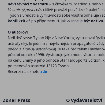
návštěvníci z vesmíru
– s člověkem, rostlinou, nebo 
Vesmírný posel
nás citlivě provází po vědecké paletě, kt
Tyson s vřelostí a výmluvností sobě vlastní odhaluje ř
konfliktů
až po připomenutí, jak vzácné je
být naživu.
O autorovi
Neil deGrasse Tyson žije v New Yorku, vystudoval fyzik
astrofyziky. Je jedním z nejvlivnějších propagátorů vě
spěchu, Dopisy astrofyzika
). Je také ředitelem Hayden
působí od roku 1996. Vystupuje jako moderátor a spo
na cenu Emmy a jeho odnože StarTalk Sports Edition, k
pojmenován asteroid 13123 Tyson.
Recenzi naleznete
zde
Zoner Press
O vydavatelství