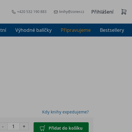
Přihlášení
+420 532 190 883
knihy@zoner.cz
tní
Výhodné balíčky
Připravujeme
Bestsellery
Kdy knihy expedujeme?
-
+
Přidat do košíku