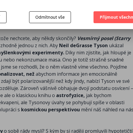
tavivostí, ale zároveň nese nezaměnitelnou pečeť Tysonovy
í
Odmítnout vše
Přijmout všechn
rotože nechcete, aby někdy skončily?
Vesmírný posel (Starry
ozhodně jednou z nich. Aby
Neil deGrasse Tyson
ukázal
yšlenkovými experimenty.
Díky nim zjistíte, jak hloupé je
ázoru nebo nekonzumace masa. Ono je totiž strašně snadné
 jsme se rozhodli, že o něm vlastně víme všechno. Pojďme
onalizovat, než
abychom informace jen emocionálně
y zdají být polarizovanější než kdy jindy, nabízí Tyson ve své
ozděluje. Zároveň vášnivě obhajuje dvojí podstatu osvícení 
e ale o klasickou knihu o
astrofyzice,
jak bychom
vapeni, ale Tysonovy úvahy se pohybují spíše v oblasti
olupráci s
kosmickou perspektivou
mění náš náhled na ná
ky
o sobě rády myslí? S kým by si raději promluvili hypotetičtí