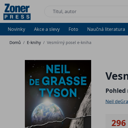
Novinky
Akce a slevy
Foto
Naučná literatura
Domů
/
E-knihy
/
Vesmírný posel e-kniha
Vesm
Pohled n
Neil deGr
296