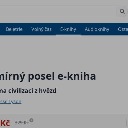
Beletrie
Volný čas
E-knihy
Audioknihy
Osta
írný posel e-kniha
a civilizaci z hvězd
asse Tyson
 Kč
i
329 Kč