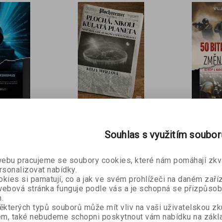
ky
o sobě rády myslí? S kým by si raději promluvili hypotetič
rá svět vykresluje jinak, než jak jsme zvyklí jej vnímat. Tyso
konfliktů
až po připomenutí, jak vzácné je
být naživu.
 na Harvardu a na Kolumbijské univerzitě získal doktorát z 
ve spěchu, Dopisy astrofyzika
). Je také ředitelem Haydenova 
luzakladatel populárního podcastu StarTalk nominovaného n
Plochá, nikoli
st je pojmenován asteroid 13123 Tyson.
50 bitev
kulatá planeta
us e-
změnily
Souhlas s využitím soubo
Kelly Weillová
ldi
William 
kniha
bu pracujeme se soubory cookies, které nám pomáhají zkva
160 Kč
399 Kč
341 Kč
35 Kč
rsonalizovat nabídky.
kies si pamatují, co a jak ve svém prohlížeči na daném zaříz
ebová stránka funguje podle vás a je schopná se přizpůsob
.
ěkterých typů souborů může mít vliv na vaši uživatelskou z
m, také nebudeme schopni poskytnout vám nabídku na zákla