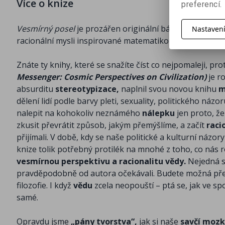
Více o knize
preferencí.
Vesmírný posel
je prozářen originální básnickou předs
Nastaven
racionální mysli inspirované matematikou a vědou.
Znáte ty knihy, které se snažíte číst co nejpomaleji, p
Messenger: Cosmic Perspectives on Civilization)
je r
absurditu
stereotypizace,
naplnil svou novou knihu
m
dělení lidí podle barvy pleti, sexuality, politického n
nalepit na kohokoliv neznámého
nálepku
jen proto, že
zkusit převrátit způsob, jakým přemýšlíme, a začít
raci
přijímali. V době, kdy se naše politické a kulturní názor
knize tolik potřebný protilék na mnohé z toho, co nás r
vesmírnou perspektivu a racionalitu vědy.
Nejedná s
pravděpodobně od autora očekávali. Budete možná přek
filozofie. I když
vědu
zcela neopouští – ptá se, jak ve sp
samé.
Opravdu jsme
„pány tvorstva“,
jak si naše
savčí moz