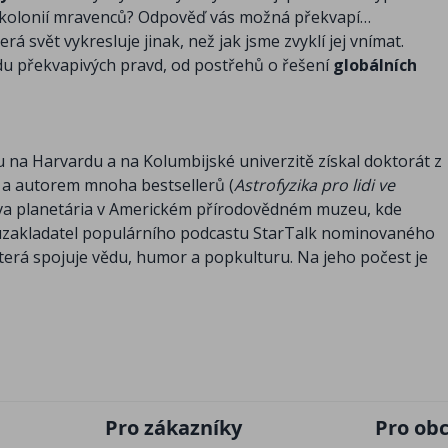
s kolonií mravenců? Odpověď vás možná překvapí…
erá svět vykresluje jinak, než jak jsme zvyklí jej vnímat.
adu překvapivých pravd, od postřehů o řešení
globálních
u na Harvardu a na Kolumbijské univerzitě získal doktorát z
dy a autorem mnoha bestsellerů (
Astrofyzika pro lidi ve
ova planetária v Americkém přírodovědném muzeu, kde
luzakladatel populárního podcastu StarTalk nominovaného
terá spojuje vědu, humor a popkulturu. Na jeho počest je
Pro zákazníky
Pro ob