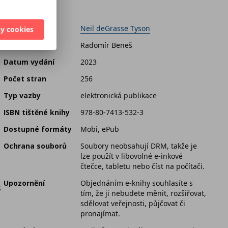
Autor
Neil deGrasse Tyson
y cookies
Překlad
Radomír Beneš
Datum vydání
2023
Počet stran
256
Typ vazby
elektronická publikace
ISBN tištěné knihy
978-80-7413-532-3
Dostupné formáty
Mobi, ePub
Ochrana souborů
Soubory neobsahují DRM, takže je
–
lze použít v libovolné e-inkové
čtečce, tabletu nebo číst na počítači.
Upozornění
Objednáním e-knihy souhlasíte s
s
tím, že ji nebudete měnit, rozšiřovat,
sdělovat veřejnosti, půjčovat či
pronajímat.