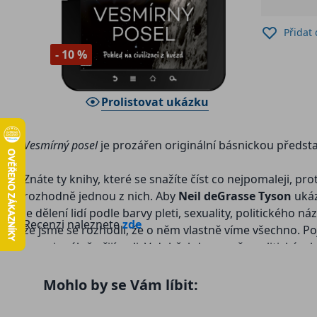
Přidat
- 10 %
Prolistovat ukázku
Vesmírný posel
je prozářen originální básnickou předst
Znáte ty knihy, které se snažíte číst co nejpomaleji, p
rozhodně jednou z nich. Aby
Neil deGrasse Tyson
uká
je dělení lidí podle barvy pleti, sexuality, politické
Recenzi naleznete
zde
že jsme se rozhodli, že o něm vlastně víme všechno. P
emocionálně přijímali. V době, kdy se naše politické a k
toho, co nás rozděluje. Zároveň vášnivě obhajuje dvojí
jak bychom pravděpodobně od autora očekávali. Budete 
Mohlo by se Vám líbit:
se, jak ve spolupráci s
kosmickou perspektivou
mění 