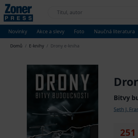
Novinky
Akce a slevy
Foto
Naučná literatura
Domů
/
E-knihy
/
Drony e-kniha
Dron
Bitvy b
Seth J. Fr
251