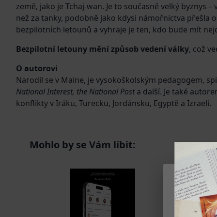
země, jako je Tchaj-wan. Je to současně velký byznys 
než za tanky, podobně jako kdysi námořnictva přešla od
bezpilotních letounů a vyhraje je ten, kdo bude mít nej
Bezpilotní letouny mění způsob vedení války
, což v
O autorovi
Narodil se v Maine, je vysokoškolským pedagogem, sp
National Interest, the National Post
a další. Je také auto
konflikty v Iráku, Turecku, Jordánsku, Egyptě a Izraeli.
Mohlo by se Vám líbit: