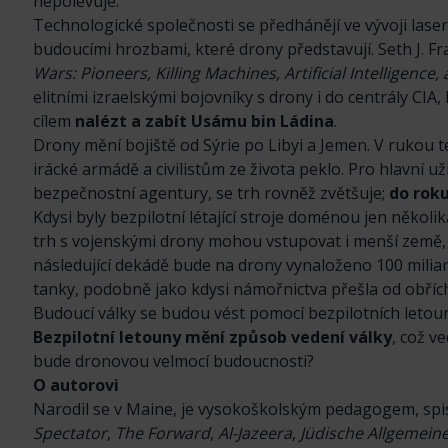
nepolevuje.
Technologické společnosti se předhánějí ve vývoji lase
budoucími hrozbami, které drony představují. Seth J. 
Wars: Pioneers, Killing Machines, Artificial Intelligence,
elitními izraelskými bojovníky s drony i do centrály CIA,
cílem
nalézt a zabít Usámu bin Ládina
.
Drony mění bojiště od Sýrie po Libyi a Jemen. V rukou t
irácké armádě a civilistům ze života peklo. Pro hlavní u
bezpečnostní agentury, se trh rovněž zvětšuje;
do roku
Kdysi byly bezpilotní létající stroje doménou jen někol
trh s vojenskými drony mohou vstupovat i menší země, j
následující dekádě bude na drony vynaloženo 100 milia
tanky, podobně jako kdysi námořnictva přešla od obřích,
Budoucí války se budou vést pomocí bezpilotních letounů
Bezpilotní letouny mění způsob vedení války
, což v
bude dronovou velmocí budoucnosti?
O autorovi
Narodil se v Maine, je vysokoškolským pedagogem, spi
Spectator
,
The Forward
,
Al-Jazeera
,
Jüdische Allgemein