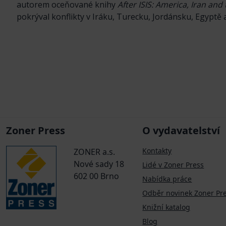
autorem oceňované knihy
After ISIS: America, Iran and
pokrýval konflikty v Iráku, Turecku, Jordánsku, Egyptě a 
Zoner Press
O vydavatelství
Kontakty
ZONER a.s.
Nové sady 18
Lidé v Zoner Press
602 00 Brno
Nabídka práce
Odběr novinek Zoner Pr
Knižní katalog
Blog