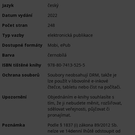
Jazyk
český
Datum vydání
2022
Počet stran
248
Typ vazby
elektronická publikace
Dostupné formáty
Mobi, ePub
Barva
černobílá
ISBN tištěné knihy
978-80-7413-525-5
Ochrana souborů
Soubory neobsahují DRM, takže je
a
lze použít v libovolné e-inkové
čtečce, tabletu nebo číst na počítači.
Upozornění
Objednáním e-knihy souhlasíte s
tím, že ji nebudete měnit, rozšiřovat,
sdělovat veřejnosti, půjčovat či
pronajímat.
Poznámka
Podle § 1837 (i) zákona 89/2012 Sb.
nelze ve 14denní lhůtě odstoupit od