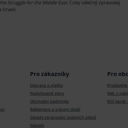
 the Struggle for the Middle East.
Coby válečný zpravodaj
Izraeli.
Pro zákazníky
Pro ob
Doprava a platba
Prodávejte
Poskytované slevy
XML s nab
Obchodní podmínky
RSS kanál 
ess
Reklamace a vrácení zboží
Zásady zpracování osobních údajů
Návody