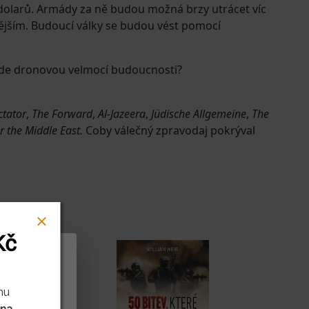
d dolarů. Armády za ně budou možná brzy utrácet víc
nějším. Budoucí války se budou vést pomocí
bude dronovou velmocí budoucnosti?
ctator
,
The Forward
,
Al-Jazeera
,
Jüdische Allgemeine
,
The
or the Middle East.
Coby válečný zpravodaj pokrýval
Kč
rů cookies
mu
 na