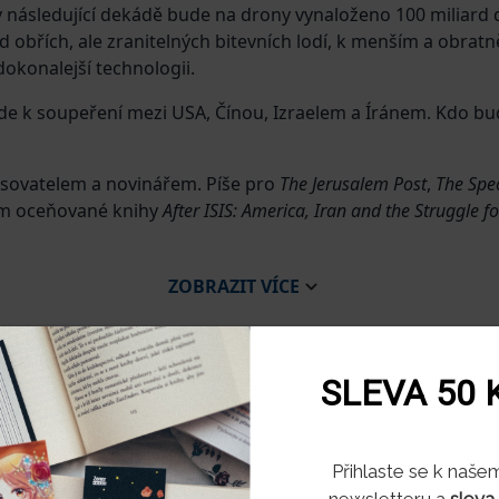
– v následující dekádě bude na drony vynaloženo 100 miliar
 obřích, ale zranitelných bitevních lodí, k menším a obrat
dokonalejší technologii.
ede k soupeření mezi USA, Čínou, Izraelem a Íránem. Kdo 
isovatelem a novinářem. Píše pro
The Jerusalem Post
,
The Spe
rem oceňované knihy
After ISIS: America, Iran and the Struggle f
ZOBRAZIT
VÍCE
SLEVA 50 
Souhlas s využitím soubo
Přihlaste se k naše
newsletteru a
sleva