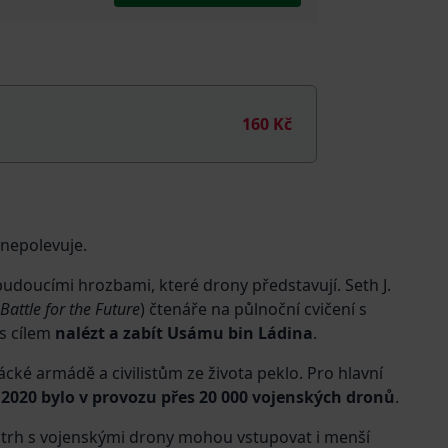
160 Kč
ě nepolevuje.
budoucími hrozbami, které drony představují. Seth J.
 Battle for the Future
) čtenáře na půlnoční cvičení s
 s cílem
nalézt a zabít Usámu bin Ládina
.
ácké armádě a civilistům ze života peklo. Pro hlavní
 2020 bylo v provozu přes 20 000 vojenských dronů
.
na trh s vojenskými drony mohou vstupovat i menší