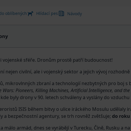
 do oblíbených
Hlídací pes
Návody
ony
ní i vojenské sféře. Dronům prostě patří budoucnost!
í nejen civilní, ale i vojenský sektor a jejich vývoj rozhodn
rů, mikrovlnných zbraní a technologií nezbytných pro boj s 
 Wars: Pioneers, Killing Machines, Artificial Intelligence, and the
, kde byly drony v 90. letech schváleny a vyslány do vzduchu
eroristů ISIS během bitvy o ulice iráckého Mosulu udělaly ir
y a bezpečnostní agentury, se trh rovněž zvětšuje;
do roku
lika málo armád, dnes se vyrábějí v Turecku, Číně, Rusku a 