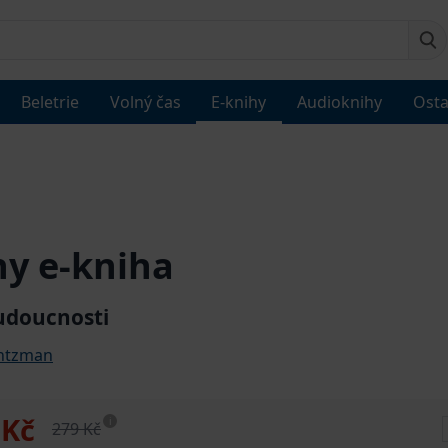
Beletrie
Volný čas
E-knihy
Audioknihy
Osta
y e-kniha
udoucnosti
antzman
 Kč
i
279 Kč