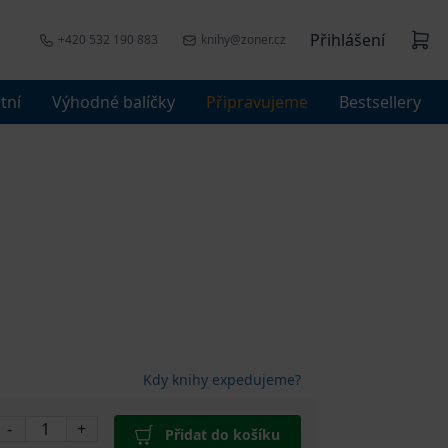
Přihlášení
+420 532 190 883
knihy@zoner.cz
tní
Výhodné balíčky
Připravujeme
Bestsellery
Kdy knihy expedujeme?
-
+
Přidat do košíku