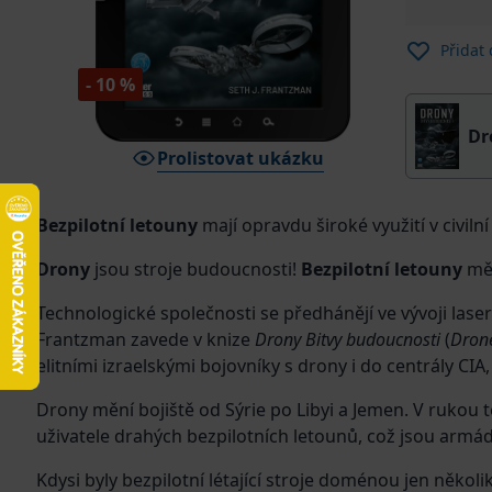
Přidat
- 10 %
Dr
Prolistovat ukázku
Bezpilotní letouny
mají opravdu široké využití v civil
Drony
jsou stroje budoucnosti!
Bezpilotní letouny
měn
Technologické společnosti se předhánějí ve vývoji lase
Frantzman zavede v knize
Drony Bitvy budoucnosti
(
Drone
elitními izraelskými bojovníky s drony i do centrály CIA
Drony mění bojiště od Sýrie po Libyi a Jemen. V rukou t
uživatele drahých bezpilotních letounů, což jsou armád
Kdysi byly bezpilotní létající stroje doménou jen něko