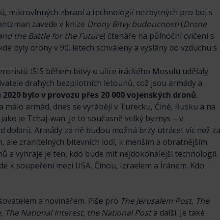
rů, mikrovlnných zbraní a technologií nezbytných pro boj s
Frantzman zavede v knize
Drony Bitvy budoucnosti
(
Drone
 and the Battle for the Future
) čtenáře na půlnoční cvičení s
 kde byly drony v 90. letech schváleny a vyslány do vzduchu s
eroristů ISIS během bitvy o ulice iráckého Mosulu udělaly
živatele drahých bezpilotních letounů, což jsou armády a
 2020 bylo v provozu přes 20 000 vojenských dronů
.
ika málo armád, dnes se vyrábějí v Turecku, Číně, Rusku a na
ako je Tchaj-wan. Je to současně velký byznys – v
rd dolarů. Armády za ně budou možná brzy utrácet víc než z
 ale zranitelných bitevních lodí, k menším a obratnějším.
 a vyhraje je ten, kdo bude mít nejdokonalejší technologii.
ede k soupeření mezi USA, Čínou, Izraelem a Íránem. Kdo
sovatelem a novinářem. Píše pro
The Jerusalem Post
,
The
e
,
The National Interest, the National Post
a další. Je také