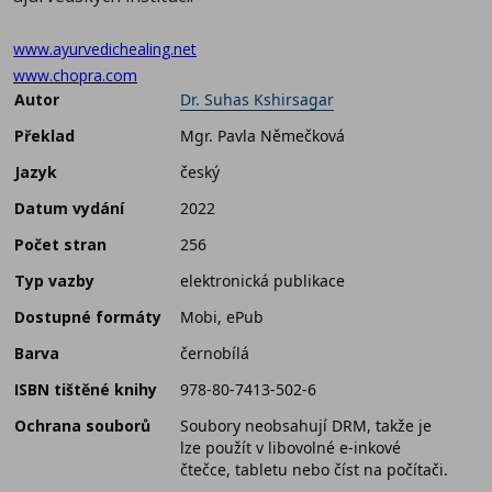
www.ayurvedichealing.net
www.chopra.com
Autor
Dr. Suhas Kshirsagar
Překlad
Mgr. Pavla Němečková
Jazyk
český
Datum vydání
2022
Počet stran
256
Typ vazby
elektronická publikace
Dostupné formáty
Mobi, ePub
Barva
černobílá
ISBN tištěné knihy
978-80-7413-502-6
Ochrana souborů
Soubory neobsahují DRM, takže je
lze použít v libovolné e-inkové
čtečce, tabletu nebo číst na počítači.