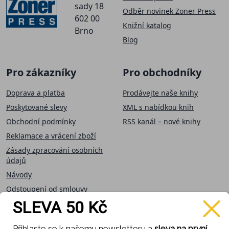
sady 18
Odběr novinek Zoner Press
602 00
Knižní katalog
Brno
Blog
Pro zákazníky
Pro obchodníky
Doprava a platba
Prodávejte naše knihy
Poskytované slevy
XML s nabídkou knih
Obchodní podmínky
RSS kanál – nové knihy
Reklamace a vrácení zboží
Zásady zpracování osobních
údajů
Návody
Odstoupení od smlouvy
SLEVA 50 Kč
Přijímáme on-line
Sledujte nás
Přihlaste se k našemu newsletteru a
sleva na první