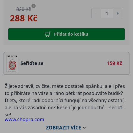
i
320 Kč
-
+
288 Kč
Přidat do košíku
Seřiďte se
159 Kč
Žijete zdravě, cvičíte, máte dostatek spánku, ale i přes
to přibíráte na váze a ráno pětkrát posouváte budík?
Diety, které radí odborníci fungují na všechny ostatní,
ale na vás zásadně ne? Řešení je jednoduché – seřiďte
se!
www.chopra.com
ZOBRAZIT
VÍCE
V knize
Seřiďte se (Change Your Schedule, Change Your