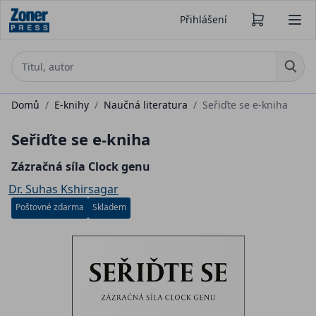
Přihlášení
Domů
/
E-knihy
/
Naučná literatura
/
Seřiďte se e-kniha
Seřiďte se e-kniha
Zázračná síla Clock genu
Dr. Suhas Kshirsagar
Poštovné zdarma
Skladem