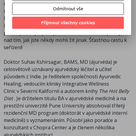
individuální postup, jak dosáhnout cíle, aniž by se trápili,
Odmítnout vše
měli hlad, nebo pociťovali jiné nepříjemné dopady změn.
Dovolte svému tělu přirozeně řídit váš život. Změnou,
Přijmout všechny cookies
kterou pocítíte téměř okamžitě, budete příjemně
překvapeni a po pár týdnech budete udiveně přemýšlet
nad tím, jak jste někdy mohli žít jinak. Šťastnou cestu k
seřízení!
Doktor Suhas Kshirsagar, BAMS, MD (ájurvéda) je
celosvětově uznávaný ajurvédský léčitel a učitel
původem z Indie. Je ředitelem společnosti Ayurvedic
Healing, vedoucím kliniky Integrative Wellness
Clinic v Severní Kalifornii a autorem knihy
The Hot Belly
Diet
. Je držitelem titulu BA v ajurvédské medicíně a na
prestižní univerzitě Pune University absolvoval tříletý
rezidenční MD program (doktorát v ajurvédské interní
medicíně) s vyznamenáním. Působí jako poradce a
konzultant v Chopra Center a je členem několika
ajurvédských institucí.