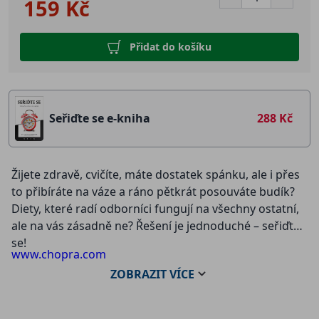
159 Kč
Přidat do košíku
Seřiďte se e-kniha
288 Kč
Žijete zdravě, cvičíte, máte dostatek spánku, ale i přes
to přibíráte na váze a ráno pětkrát posouváte budík?
Diety, které radí odborníci fungují na všechny ostatní,
ale na vás zásadně ne? Řešení je jednoduché – seřiďte
se!
www.chopra.com
ZOBRAZIT
VÍCE
V knize
Seřiďte se (Change Your Schedule, Change Your
Life)
Dr. Suhas Kshirsagar, jehož výzkum spojuje
starodávnou ájurvédskou moudrost s nejnovějšími