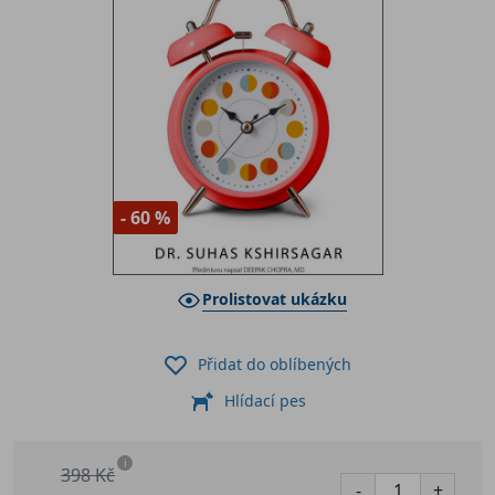
- 60 %
Prolistovat ukázku
Přidat do oblíbených
Hlídací pes
i
398 Kč
-
+