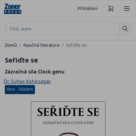
Přihlášení
Domů
/
Naučná literatura
/
Seřiďte se
Seřiďte se
Zázračná síla Clock genu
Dr. Suhas Kshirsagar
Akce
Skladem