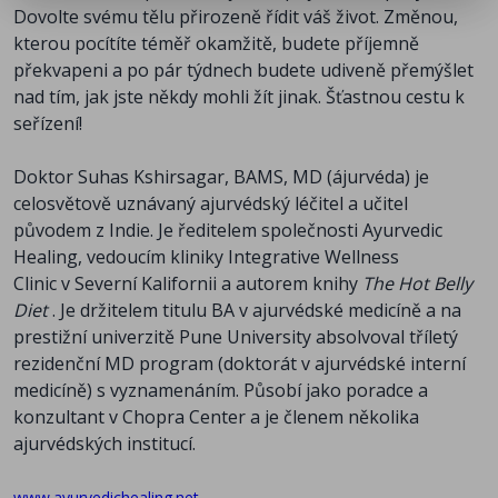
Dovolte svému tělu přirozeně řídit váš život. Změnou,
kterou pocítíte téměř okamžitě, budete příjemně
překvapeni a po pár týdnech budete udiveně přemýšlet
nad tím, jak jste někdy mohli žít jinak. Šťastnou cestu k
seřízení!
Doktor Suhas Kshirsagar, BAMS, MD (ájurvéda) je
celosvětově uznávaný ajurvédský léčitel a učitel
původem z Indie. Je ředitelem společnosti Ayurvedic
Healing, vedoucím kliniky Integrative Wellness
Clinic v Severní Kalifornii a autorem knihy
The Hot Belly
Diet
. Je držitelem titulu BA v ajurvédské medicíně a na
prestižní univerzitě Pune University absolvoval tříletý
rezidenční MD program (doktorát v ajurvédské interní
medicíně) s vyznamenáním. Působí jako poradce a
konzultant v Chopra Center a je členem několika
ajurvédských institucí.
www.ayurvedichealing.net