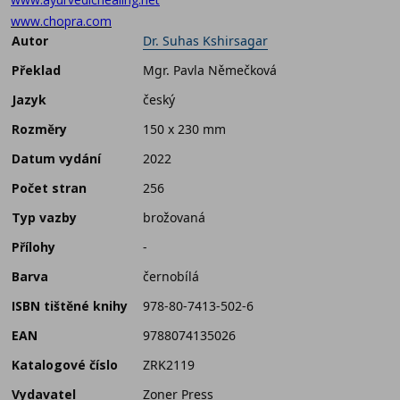
www.chopra.com
Autor
Dr. Suhas Kshirsagar
Překlad
Mgr. Pavla Němečková
Jazyk
český
Rozměry
150 x 230 mm
Datum vydání
2022
Počet stran
256
Typ vazby
brožovaná
Přílohy
-
Barva
černobílá
ISBN tištěné knihy
978-80-7413-502-6
EAN
9788074135026
Katalogové číslo
ZRK2119
Vydavatel
Zoner Press