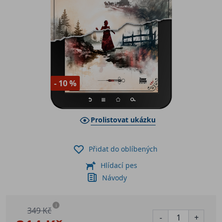
- 10 %
Prolistovat ukázku
Přidat do oblíbených
Hlídací pes
Návody
i
349 Kč
-
+