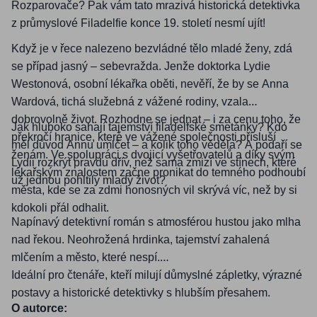
Rozparovače? Pak vám tato mrazivá historická detektivka
z průmyslové Filadelfie konce 19. století nesmí ujít!
Když je v řece nalezeno bezvládné tělo mladé ženy, zdá
se případ jasný – sebevražda. Jenže doktorka Lydie
Westonová, osobní lékařka oběti, nevěří, že by se Anna
Wardová, tichá služebná z vážené rodiny, vzala
dobrovolně život.
Rozhodne se jednat – i za cenu toho, že
Jak hluboko sahají tajemství filadelfské smetánky? Kdo
překročí hranice, které ve vážené společnosti přísluší
měl důvod Annu umlčet – a kolik toho věděla? A podaří se
ženám. Ve spolupráci s dvojicí vyšetřovatelů a díky svým
Lydii rozkrýt pravdu dřív, než sama zmizí ve stínech, které
lékařským znalostem začne pronikat do temného podhoubí
už jednou pohltily mladý život?
města, kde se za zdmi honosných vil skrývá víc, než by si
kdokoli přál odhalit.
Napínavý detektivní román s atmosférou hustou jako mlha
nad řekou. Neohrožená hrdinka, tajemství zahalená
mlčením a město, které nespí.
Ideální pro čtenáře, kteří milují důmyslné zápletky, výrazné
postavy a historické detektivky s hlubším přesahem.
O autorce: