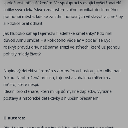
společnosti přísluší ženám. Ve spolupráci s dvojicí vyšetřovatelů
a díky svým lékařským znalostem začne pronikat do temného
podhoubí města, kde se za zdmi honosných vil skrývá víc, než by
si kdokoli přál odhalit.
Jak hluboko sahají tajemství filadelfské smetánky? Kdo měl
důvod Annu umlčet – a kolik toho věděla? A podaří se Lydii
rozkrýt pravdu dřív, než sama zmizí ve stínech, které už jednou
pohltily mladý život?
Napínavý detektivní román s atmosférou hustou jako mlha nad
řekou. Neohrožená hrdinka, tajemství zahalená mlčením a
město, které nespí.
Ideální pro čtenáře, kteří milují důmyslné zápletky, výrazné
postavy a historické detektivky s hlubším přesahem.
O autorce:
Ritu Mukerji se narodila v indické Kalkatě a vyrostla v oblasti