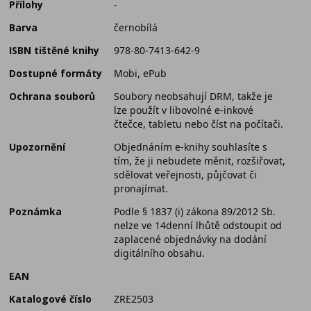
Přílohy
-
Barva
černobílá
ISBN tištěné knihy
978-80-7413-642-9
Dostupné formáty
Mobi, ePub
Ochrana souborů
Soubory neobsahují DRM, takže je
lze použít v libovolné e-inkové
čtečce, tabletu nebo číst na počítači.
Upozornění
Objednáním e-knihy souhlasíte s
tím, že ji nebudete měnit, rozšiřovat,
sdělovat veřejnosti, půjčovat či
pronajímat.
Poznámka
Podle § 1837 (i) zákona 89/2012 Sb.
nelze ve 14denní lhůtě odstoupit od
zaplacené objednávky na dodání
digitálního obsahu.
EAN
Katalogové číslo
ZRE2503