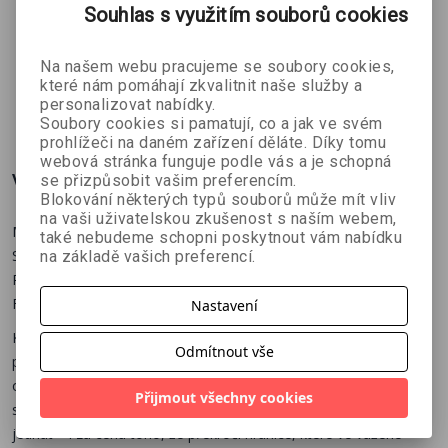
Vražda v
Světová
Návrat Ellie
Souhlas s využitím souborů cookies
Havraní
válka Z e-
e-kniha
Kate Hardy
Max Brooks
Emiko Jean
stodole e-
kniha
Na našem webu pracujeme se soubory cookies,
kniha
které nám pomáhají zkvalitnit naše služby a
personalizovat nabídky.
287 Kč
288 Kč
296 Kč
č
319 Kč
320 Kč
329 Kč
Soubory cookies si pamatují, co a jak ve svém
prohlížeči na daném zařízení děláte. Díky tomu
webová stránka funguje podle vás a je schopná
Více o knize
se přizpůsobit vašim preferencím.
Blokování některých typů souborů může mít vliv
na vaši uživatelskou zkušenost s naším webem,
Máte rádi detektivky zlatého věku jako Hercula Poirota nebo
také nebudeme schopni poskytnout vám nabídku
Sherlocka Holmese? Přitahují vás případy Jacka Rozparovače?
na základě vašich preferencí.
Pak vám tato mrazivá historická detektivka z průmyslové
Filadelfie konce 19. století nesmí ujít!
Nastavení
Když je v řece nalezeno bezvládné tělo mladé ženy, zdá se
Odmítnout vše
případ jasný – sebevražda. Jenže doktorka Lydie Westonová,
osobní lékařka oběti, nevěří, že by se Anna Wardová, tichá
Přijmout všechny cookies
služebná z vážené rodiny, vzala dobrovolně život.
Rozhodne se
jednat – i za cenu toho, že překročí hranice, které ve vážené