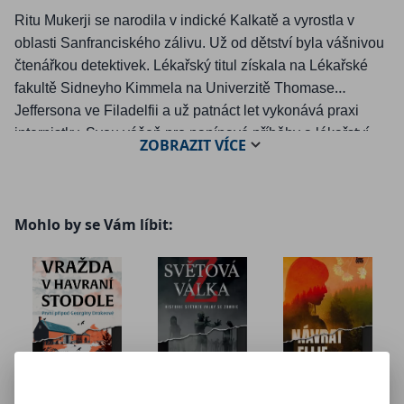
Ritu Mukerji se narodila v indické Kalkatě a vyrostla v
oblasti Sanfranciského zálivu. Už od dětství byla vášnivou
čtenářkou detektivek. Lékařský titul získala na Lékařské
fakultě Sidneyho Kimmela na Univerzitě Thomase
Jeffersona ve Filadelfii a už patnáct let vykonává praxi
internistky. Svou vášeň pro napínavé příběhy a lékařství
ZOBRAZIT
VÍCE
vtiskla do svého detektivního debutu Na smrt pomalu
(Murder by Degrees). Žije v kalifornském okrese Marin
společně s manželem a třemi dětmi.
Mohlo by se Vám líbit: