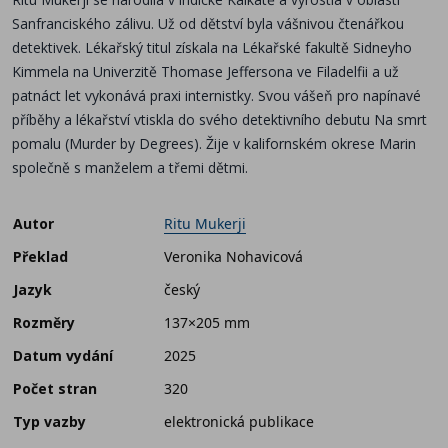
Sanfranciského zálivu. Už od dětství byla vášnivou čtenářkou
detektivek. Lékařský titul získala na Lékařské fakultě Sidneyho
Kimmela na Univerzitě Thomase Jeffersona ve Filadelfii a už
patnáct let vykonává praxi internistky. Svou vášeň pro napínavé
příběhy a lékařství vtiskla do svého detektivního debutu Na smrt
pomalu (Murder by Degrees). Žije v kalifornském okrese Marin
společně s manželem a třemi dětmi.
Autor
Ritu Mukerji
Překlad
Veronika Nohavicová
Jazyk
český
Rozměry
137×205 mm
Datum vydání
2025
Počet stran
320
Typ vazby
elektronická publikace