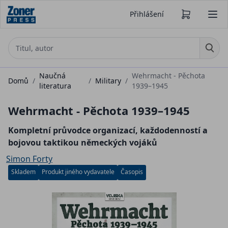
Přihlášení
Naučná
Wehrmacht - Pěchota
Domů
/
/
Military
/
literatura
1939–1945
Wehrmacht - Pěchota 1939–1945
Kompletní průvodce organizací, každodenností a
bojovou taktikou německých vojáků
Simon Forty
Skladem
Produkt jiného vydavatele
Časopis