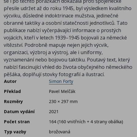
se i po těchto porážkách dokázala proti spojenecké
přesile udržet až do roku 1945, byl výsledkem kvalitního
výcviku, důsledné indoktrinace mužstva, jedinečné
obranné taktiky a osobní statečnosti jednotlivců. Tato
publikace nabízí vyčerpávající informace o prostých
vojácích, kteří v letech 1939–1945 bojovali za německé
vítězství. Podrobně mapuje nejen jejich výcvik,
organizaci, výzbroj a výstroj, ale i uniformy,
vyznamenání nebo bojovou taktiku. Poutavý text, který
nabízí fascinující vhled do života obyčejného německého
pěšáka, doplňují stovky fotografií a ilustrací.
Autor
Simon Forty
Překlad
Pavel Melčák
Rozměry
230 × 297 mm
Datum vydání
2021
Počet stran
164 (160 vnitřních + 4 strany obálka)
Typ vazby
brožovaná