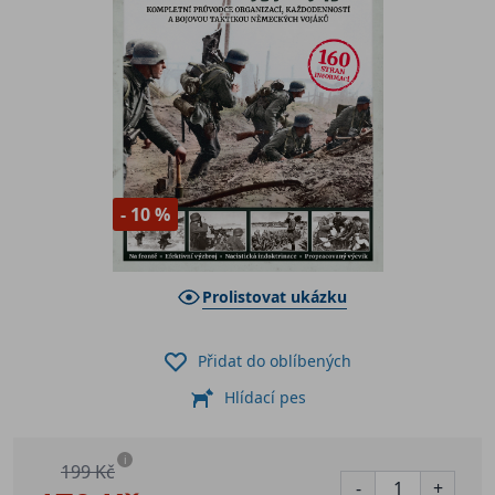
- 10 %
Prolistovat ukázku
Přidat do oblíbených
Hlídací pes
i
199 Kč
-
+