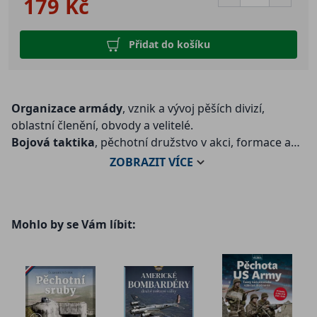
179 Kč
Přidat do košíku
Organizace armády
, vznik a vývoj pěších divizí,
oblastní členění, obvody a velitelé.
Bojová taktika
, pěchotní družstvo v akci, formace a
fáze útoku, protitankové prostředky.
ZOBRAZIT
VÍCE
Uniformy & výstroj
, hodnosti a barvy druhů vojsk,
označení na náramenících, medaile, odznaky a
insignie.
Mohlo by se Vám líbit:
Německý voják
, vybavení pěšáků i důstojníků, zbraně,
kolová i pásová vozidla, osobní dokumenty.
Český překlad publikace Simona Fortyho z edice
vydavatelství Haynes, která nabízí ucelený pohled na
dějiny německého pozemního vojska v době nacistické