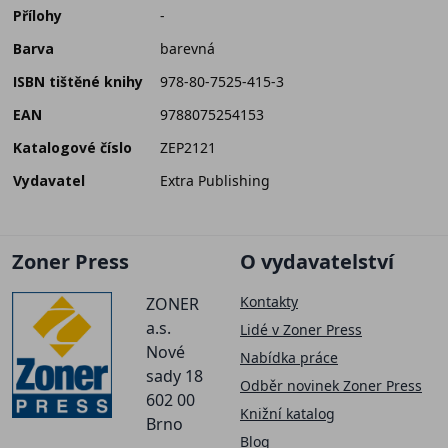
Přílohy
-
Barva
barevná
ISBN tištěné knihy
978-80-7525-415-3
EAN
9788075254153
Katalogové číslo
ZEP2121
Vydavatel
Extra Publishing
Zoner Press
O vydavatelství
Kontakty
ZONER
a.s.
Lidé v Zoner Press
Nové
Nabídka práce
sady 18
Odběr novinek Zoner Press
602 00
Knižní katalog
Brno
Blog