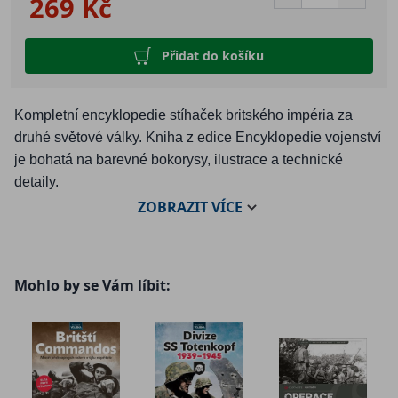
269 Kč
Přidat do košíku
Kompletní encyklopedie stíhaček britského impéria za
druhé světové války. Kniha z edice Encyklopedie vojenství
je bohatá na barevné bokorysy, ilustrace a technické
detaily.
ZOBRAZIT
VÍCE
V červnu 1940 se zdálo, že je Luftwaffe neporazitelná.
Německé bombardéry rozsévaly zkázu po západní Evropě
Mohlo by se Vám líbit:
a další na řadě byla Velká Británie. Královské letectvo se
ale vzepřelo a nepřátelský příval zastavilo. Nesmrtelnou
slávu si tehdy vydobyly spitfiry a hurricany, za pozornost
ale stojí i řada dalších britských stíhaček, které se uplatnily
v následujících letech, kdy se válka postupně přesunula