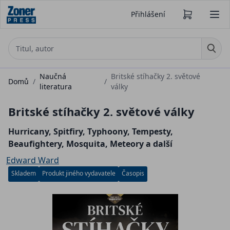
Přihlášení
Naučná
Britské stíhačky 2. světové
Domů
/
/
literatura
války
Britské stíhačky 2. světové války
Hurricany, Spitfiry, Typhoony, Tempesty,
Beaufightery, Mosquita, Meteory a další
Edward Ward
Skladem
Produkt jiného vydavatele
Časopis