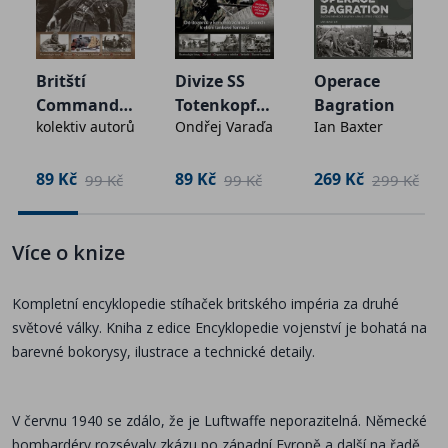
nad Německo. Prozkoumejte s námi archaické
dvouplošníky, jednomístné stroje, které Albionu umožnily
vybojovat vzdušnou nadvládu, i skvělé dvoumístné letouny
bojující hlavně v noci. A samozřejmě nechybí ani námořní
Britští
Divize SS
Operace
Commando
Totenkopf
Bagration
stíhačky nebo první zástupci proudového věku. Uvnitř
kolektiv autorů
Ondřej Varaďa
Ian Baxter
s
1939-1945
najdete 116 detailních bokorysů a ilustrací.
89 Kč
89 Kč
269 Kč
č
99 Kč
99 Kč
299 Kč
Legendární Hurricane
Od vítězství v bitvě o Británii po útoky na pozemní cíle v
Více o knize
roli bitevníku
Kompletní encyklopedie stíhaček britského impéria za druhé
světové války. Kniha z edice Encyklopedie vojenství je bohatá na
Dvoumotoráky v boji
barevné bokorysy, ilustrace a technické detaily.
Blenheimy, whirlwindy, beaufightery i nesmírně účinná
mosquita dominující noční obloze
V červnu 1940 se zdálo, že je Luftwaffe neporazitelná. Německé
bombardéry rozsévaly zkázu po západní Evropě a další na řadě