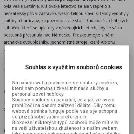
Námořní letouny
byla Velká Británie. Královské letectvo se ale vzepřelo a
nepřátelský příval zastavilo. Nesmrtelnou slávu si tehdy vydobyly
Upravené spitfiry, zakoupené wildcaty, kontroverzní
spitfiry a hurricany, za pozornost ale stojí i řada dalších britských
corsairy a další ikonické stroje
stíhaček, které se uplatnily v následujících letech, kdy se válka
postupně přesunula nad Německo. Prozkoumejte s námi
archaické dvouplošníky, jednomístné stroje, které Albionu
Nástup proudového věku
umožnily vybojovat vzdušnou nadvládu, i skvělé dvoumístné
Inovativní Gloster Meteor a de Havilland Vampire –
letouny bojující hlavně v noci. A samozřejmě nechybí ani námořní
konkurenti Messerschmittu Me 262
stíhačky nebo první zástupci proudového věku. Uvnitř najdete
Souhlas s využitím souborů cookies
116 detailních bokorysů a ilustrací.
Součástí série:
Na našem webu pracujeme se soubory cookies,
Encyklopedie vojenství
které nám pomáhají zkvalitnit naše služby a
Legendární Hurricane
personalizovat nabídky.
Soubory cookies si pamatují, co a jak ve svém
Od vítězství v bitvě o Británii po útoky na pozemní cíle v roli
Další knihy ze série:
prohlížeči na daném zařízení děláte. Díky tomu
bitevníku
webová stránka funguje podle vás a je schopná
se přizpůsobit vašim preferencím.
Blokování některých typů souborů může mít vliv
Německá letadla 1. světové války
na vaši uživatelskou zkušenost s naším webem,
Dvoumotoráky v boji
také nebudeme schopni poskytnout vám nabídku