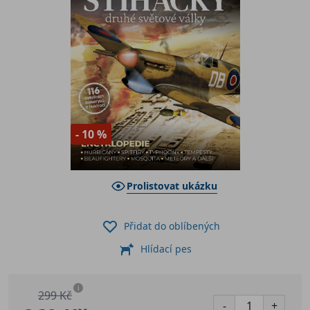
- 10 %
Prolistovat ukázku
Přidat do oblíbených
Hlídací pes
i
299 Kč
-
+