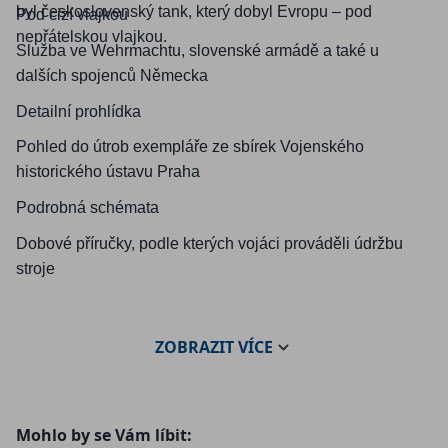
byl československý tank, který dobyl Evropu – pod
Pod cizí vlajkou
nepřátelskou vlajkou.
Služba ve Wehrmachtu, slovenské armádě a také u
dalších spojenců Německa
Detailní prohlídka
Pohled do útrob exempláře ze sbírek Vojenského
historického ústavu Praha
Podrobná schémata
Dobové příručky, podle kterých vojáci prováděli údržbu
stroje
ZOBRAZIT
VÍCE
Mohlo by se Vám líbit: