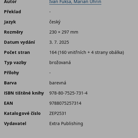
Autor
Ivan Fuksa, Marian Uhrin
Překlad
-
Jazyk
český
Rozměry
230 × 297 mm
Datum vydání
3. 7. 2025
Počet stran
164 (160 vnitřních + 4 strany obálka)
Typ vazby
brožovaná
Přílohy
-
Barva
barevná
ISBN tištěné knihy
978-80-7525-731-4
EAN
9788075257314
Katalogové číslo
ZEP2531
Vydavatel
Extra Publishing