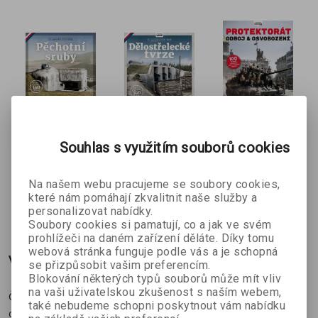
Pěchotní
Dělostřeleck
Protektorát:
Souhlas s využitím souborů cookies
sruby – Čs.
é tvrze – Čs.
odboj &
Jiří Suchánek,
Jiří Suchánek
Pavel Pečínka
opevnění
opevnění
osvobození
Na našem webu pracujeme se soubory cookies,
Ivan Fuksa
1935–1938
1935–1938
které nám pomáhají zkvalitnit naše služby a
269 Kč
269 Kč
152 Kč
č
299 Kč
299 Kč
169 Kč
personalizovat nabídky.
Soubory cookies si pamatují, co a jak ve svém
prohlížeči na daném zařízení děláte. Díky tomu
webová stránka funguje podle vás a je schopná
Více o knize
se přizpůsobit vašim preferencím.
Blokování některých typů souborů může mít vliv
na vaši uživatelskou zkušenost s naším webem,
Československá legenda LT vz. 38, tank, známý pod německým
také nebudeme schopni poskytnout vám nabídku
označením PzKpfw 38(t), si vydobyl pověst jednoho z nejlepších