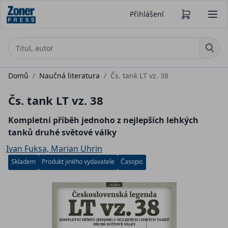
Přihlášení
Domů
/
Naučná literatura
/
Čs. tank LT vz. 38
Čs. tank LT vz. 38
Kompletní příběh jednoho z nejlepších lehkých
tanků druhé světové války
Ivan Fuksa, Marian Uhrin
Skladem
Produkt jiného vydavatele
Časopis