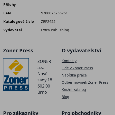
Přílohy
EAN
9788075256751
Katalogové číslo
ZEP2455
Vydavatel
Extra Publishing
Zoner Press
O vydavatelství
Kontakty
ZONER
a.s.
Lidé v Zoner Press
Nové
Nabídka práce
sady 18
Odběr novinek Zoner Press
602 00
Knižní katalog
Brno
Blog
Pro zákazníky
Pro obchodníky