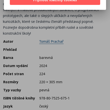
carského Ruska po 21. století. Přináší spolehlivé informace o
slavných a masově produkovaných zbraních, o progresivních
prototypech, ale také o slepých uličkách a nevydařených
kuriozitách, které se českému čtenáři představují poprvé.
Poznejte dopodrobna kompletní příběh ruské a sovětské
konstrukční školy!
Autor
Tomáš Prachař
Překlad
Barva
barevná
Datum vydání
2024
Počet stran
224
Rozměry
220 × 305 mm
Typ vazby
pevná
ISBN tištěné knihy
978-80-7525-675-1
Jazyk
český