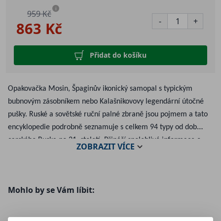
i
959 Kč
-
+
863 Kč
Přidat do košíku
Opakovačka Mosin, Špaginův ikonický samopal s typickým
bubnovým zásobníkem nebo Kalašnikovovy legendární útočné
pušky. Ruské a sovětské ruční palné zbraně jsou pojmem a tato
encyklopedie podrobně seznamuje s celkem 94 typy od dob
carského Ruska po 21. století. Přináší spolehlivé informace o
ZOBRAZIT
VÍCE
slavných a masově produkovaných zbraních, o progresivních
prototypech, ale také o slepých uličkách a nevydařených
kuriozitách, které se českému čtenáři představují poprvé.
Mohlo by se Vám líbit:
Poznejte dopodrobna kompletní příběh ruské a sovětské
konstrukční školy!