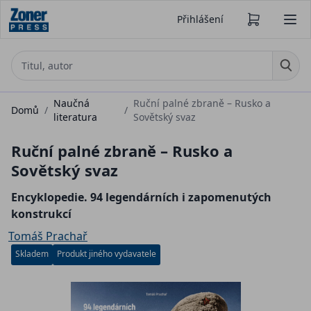
Přihlášení
Naučná
Ruční palné zbraně – Rusko a
Domů
/
/
literatura
Sovětský svaz
Ruční palné zbraně – Rusko a
Sovětský svaz
Encyklopedie. 94 legendárních i zapomenutých
konstrukcí
Tomáš Prachař
Skladem
Produkt jiného vydavatele