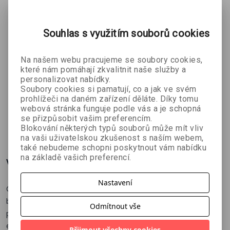
Souhlas s využitím souborů cookies
Na našem webu pracujeme se soubory cookies,
které nám pomáhají zkvalitnit naše služby a
Pancéřoví
Čs. armáda
Kronika 2.
personalizovat nabídky.
granátníci
ve fotografii
světové
Soubory cookies si pamatují, co a jak ve svém
Matthew
Karel Straka
Jack Holroyd
války (1.
prohlížeči na daném zařízení děláte. Díky tomu
Hughes, Chris
webová stránka funguje podle vás a je schopná
rok, 1939-
se přizpůsobit vašim preferencím.
Mann
1940)
269 Kč
350 Kč
269 Kč
č
299 Kč
499 Kč
299 Kč
Blokování některých typů souborů může mít vliv
na vaši uživatelskou zkušenost s naším webem,
také nebudeme schopni poskytnout vám nabídku
na základě vašich preferencí.
Více o knize
Nastavení
Opakovačka Mosin, Špaginův ikonický samopal s typickým
bubnovým zásobníkem nebo Kalašnikovovy legendární útočné
Odmítnout vše
pušky. Ruské a sovětské ruční palné zbraně jsou pojmem a tato
encyklopedie podrobně seznamuje s celkem 94 typy od dob
Přijmout všechny cookies