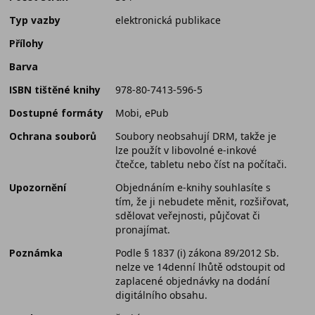
Typ vazby
elektronická publikace
Přílohy
Barva
ISBN tištěné knihy
978-80-7413-596-5
Dostupné formáty
Mobi, ePub
Ochrana souborů
Soubory neobsahují DRM, takže je
lze použít v libovolné e-inkové
čtečce, tabletu nebo číst na počítači.
Upozornění
Objednáním e-knihy souhlasíte s
tím, že ji nebudete měnit, rozšiřovat,
sdělovat veřejnosti, půjčovat či
pronajímat.
Poznámka
Podle § 1837 (i) zákona 89/2012 Sb.
nelze ve 14denní lhůtě odstoupit od
zaplacené objednávky na dodání
digitálního obsahu.