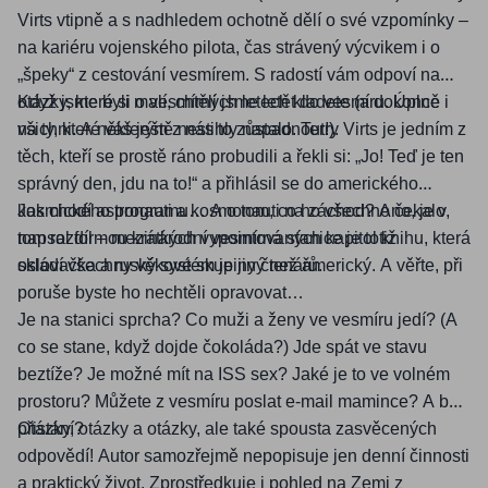
Virts vtipně a s nadhledem ochotně dělí o své vzpomínky –
na kariéru vojenského pilota, čas strávený výcvikem i o
„špeky“ z cestování vesmírem. S radostí vám odpoví na
otázky, které si o vesmírných letech kladete (a dokonce i
Když jsme byli malí, chtěli jsme letět do vesmíru. Úplně
na ty, které váš ještě nestihly napadnout!).
všichni. A některým z nás to zůstalo. Terry Virts je jedním z
těch, kteří se prostě ráno probudili a řekli si: „Jo! Teď je ten
správný den, jdu na to!“ a přihlásil se do amerického
kosmického programu… A o tom, co ho všechno čekalo,
Jak chodí astronauti a kosmonauti na záchod? Ano, je v
napsal formou krátkých vypointovaných kapitol knihu, která
tom rozdíl – mezinárodní vesmírná stanice je totiž
osloví všechny věkové skupiny čtenářů.
skládačka a ruský systém je jiný než americký. A věřte, při
poruše byste ho nechtěli opravovat…
Je na stanici sprcha? Co muži a ženy ve vesmíru jedí? (A
co se stane, když dojde čokoláda?) Jde spát ve stavu
beztíže? Je možné mít na ISS sex? Jaké je to ve volném
prostoru? Můžete z vesmíru poslat e-mail mamince? A bolí
přistání?
Otázky, otázky a otázky, ale také spousta zasvěcených
odpovědí! Autor samozřejmě nepopisuje jen denní činnosti
a praktický život. Zprostředkuje i pohled na Zemi z