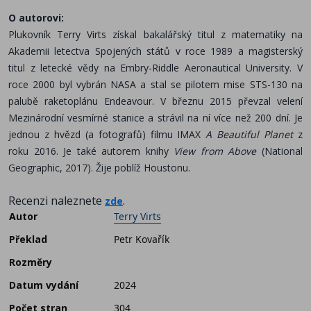
O autorovi:
Plukovník Terry Virts získal bakalářský titul z matematiky na
Akademii letectva Spojených států v roce 1989 a magisterský
titul z letecké vědy na Embry-Riddle Aeronautical University. V
roce 2000 byl vybrán NASA a stal se pilotem mise STS-130 na
palubě raketoplánu Endeavour. V březnu 2015 převzal velení
Mezinárodní vesmírné stanice a strávil na ní více než 200 dní. Je
jednou z hvězd (a fotografů) filmu IMAX
A Beautiful Planet
z
roku 2016. Je také autorem knihy
View from Above
(National
Geographic, 2017). Žije poblíž Houstonu.
Recenzi naleznete
.
zde
Autor
Terry Virts
Překlad
Petr Kovařík
Rozměry
Datum vydání
2024
Počet stran
304