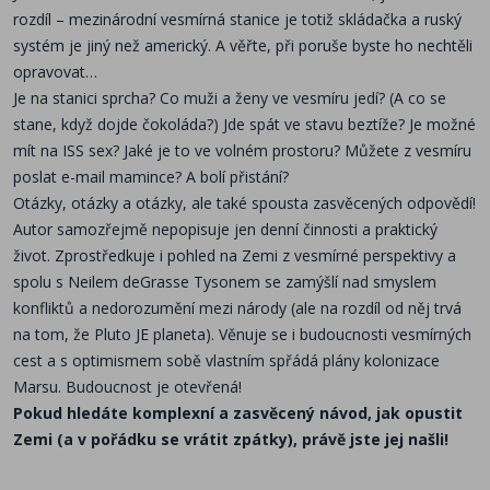
rozdíl – mezinárodní vesmírná stanice je totiž skládačka a ruský
systém je jiný než americký. A věřte, při poruše byste ho nechtěli
opravovat…
Je na stanici sprcha? Co muži a ženy ve vesmíru jedí? (A co se
stane, když dojde čokoláda?) Jde spát ve stavu beztíže? Je možné
mít na ISS sex? Jaké je to ve volném prostoru? Můžete z vesmíru
poslat e-mail mamince? A bolí přistání?
Otázky, otázky a otázky, ale také spousta zasvěcených odpovědí!
Autor samozřejmě nepopisuje jen denní činnosti a praktický
život. Zprostředkuje i pohled na Zemi z vesmírné perspektivy a
spolu s Neilem deGrasse Tysonem se zamýšlí nad smyslem
konfliktů a nedorozumění mezi národy (ale na rozdíl od něj trvá
na tom, že Pluto JE planeta). Věnuje se i budoucnosti vesmírných
cest a s optimismem sobě vlastním spřádá plány kolonizace
Marsu. Budoucnost je otevřená!
Pokud hledáte komplexní a zasvěcený návod, jak opustit
Zemi (a v pořádku se vrátit zpátky), právě jste jej našli!