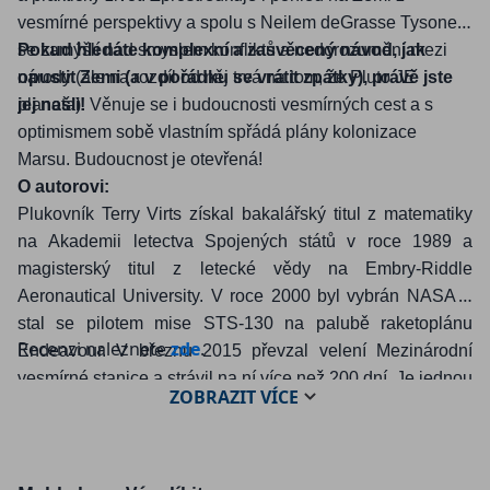
vesmírné perspektivy a spolu s Neilem deGrasse Tysonem
se zamýšlí nad smyslem konfliktů a nedorozumění mezi
Pokud hledáte komplexní a zasvěcený návod, jak
národy (ale na rozdíl od něj trvá na tom, že Pluto JE
opustit Zemi (a v pořádku se vrátit zpátky), právě jste
planeta). Věnuje se i budoucnosti vesmírných cest a s
jej našli!
optimismem sobě vlastním spřádá plány kolonizace
Marsu. Budoucnost je otevřená!
O autorovi:
Plukovník Terry Virts získal bakalářský titul z matematiky
na Akademii letectva Spojených států v roce 1989 a
magisterský titul z letecké vědy na Embry-Riddle
Aeronautical University. V roce 2000 byl vybrán NASA a
stal se pilotem mise STS-130 na palubě raketoplánu
Recenzi naleznete
zde
.
Endeavour. V březnu 2015 převzal velení Mezinárodní
vesmírné stanice a strávil na ní více než 200 dní. Je jednou
ZOBRAZIT
VÍCE
z hvězd (a fotografů) filmu IMAX
A Beautiful Planet
z roku
2016. Je také autorem knihy
View from Above
(National
Geographic, 2017). Žije poblíž Houstonu.