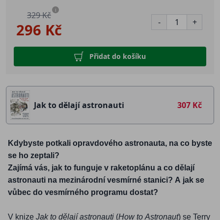
i
329 Kč
-
+
296 Kč
Přidat do košíku
Jak to dělají astronauti
307 Kč
Kdybyste potkali opravdového astronauta, na co byste
se ho zeptali?
Zajímá vás, jak to funguje v raketoplánu a co dělají
astronauti na mezinárodní vesmírné stanici? A jak se
vůbec do vesmírného programu dostat?
V knize
Jak to dělají astronauti
(
How to Astronaut
) se Terry