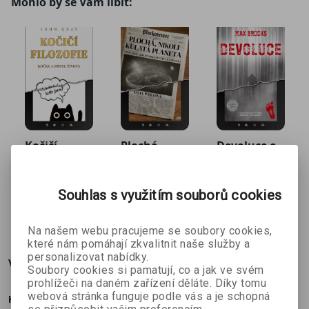
Mohlo by se Vám líbit:
Kočičí
Plochá,
Devoluce e-
filozofie e-
nikoli
kniha
John Gray
Kelly Weillová
Max Brooks
kniha
kulatá
Souhlas s využitím souborů cookies
planeta e-
kniha
179 Kč
251 Kč
252 Kč
č
199 Kč
279 Kč
280 Kč
Na našem webu pracujeme se soubory cookies,
které nám pomáhají zkvalitnit naše služby a
personalizovat nabídky.
Více o knize
Soubory cookies si pamatují, co a jak ve svém
prohlížeči na daném zařízení děláte. Díky tomu
webová stránka funguje podle vás a je schopná
Kdybyste potkali opravdového astronauta, na co byste se