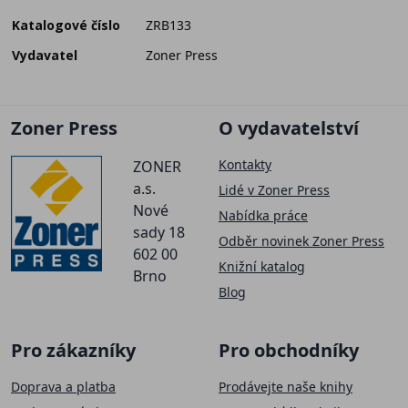
Katalogové číslo
ZRB133
Vydavatel
Zoner Press
Zoner Press
O vydavatelství
Kontakty
ZONER
a.s.
Lidé v Zoner Press
Nové
Nabídka práce
sady 18
Odběr novinek Zoner Press
602 00
Knižní katalog
Brno
Blog
Pro zákazníky
Pro obchodníky
Doprava a platba
Prodávejte naše knihy