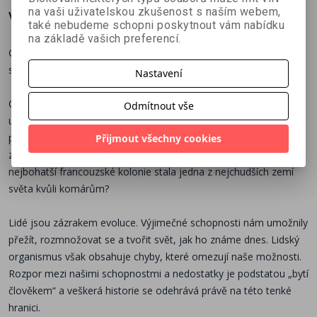
na vaši uživatelskou zkušenost s naším webem,
Více o knize
také nebudeme schopni poskytnout vám nabídku
na základě vašich preferencí.
Odhalte, jak biologie ovlivnila historii lidstva a formovala dnešní
svě
t!
Nastavení
Objevte fascinující propojení mezi našimi nedostatky a
Odmítnout vše
událostmi, kter
é
utvářely naš
i sou
časnost. Jak mohla hemofilie
př
isp
ět k vzniku Sovětsk
é
ho svazu? Jak souvisí kurděje na
Přijmout všechny cookies
zámořský
ch lod
ích s růstem mafie v Itálii v 19. století? A jak se z
nejbohatší francouzsk
é
kolonie stala jedna z nejchudších zemí
světa kvůli komárů
m?
Lid
é
jsou zázrakem evoluce. Výjimečn
é
schopnosti ná
m umo
žnily
přežít, rozmnožovat se a tvořit svět, jak ho známe dnes. Lidský
organismus v
šak obsahuje chyby, kter
é
omezují naše možnosti.
Rozpor mezi našimi schopnostmi a nedostatky je podstatou „bytí
člověkem
“
a veškerá historie se odehrává právě na t
é
to tenk
é
hranici.