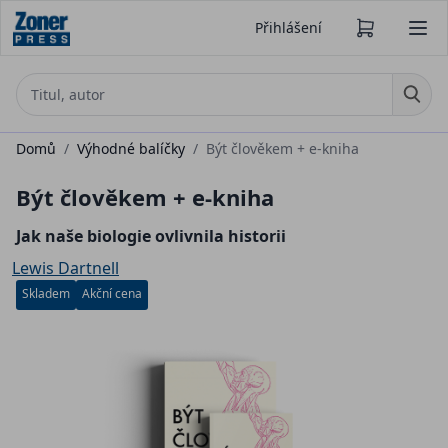
Přihlášení
Domů
/
Výhodné balíčky
/
Být člověkem + e-kniha
Být člověkem + e-kniha
Jak naše biologie ovlivnila historii
Lewis Dartnell
Skladem
Akční cena