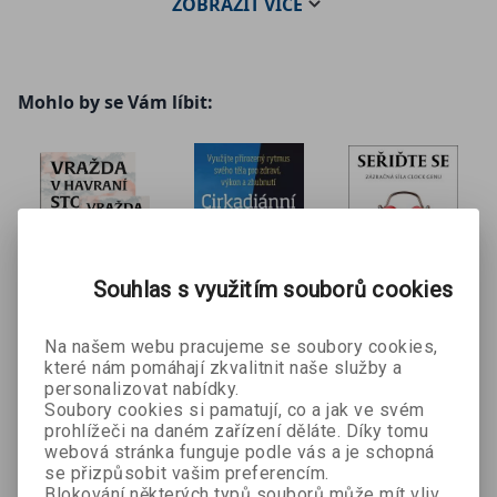
ZOBRAZIT
VÍCE
Mohlo by se Vám líbit:
Souhlas s využitím souborů cookies
Vražda v
Cirkadiánní
Seřiďte se
Na našem webu pracujeme se soubory cookies,
Dr. Suhas
Havraní
kód
které nám pomáhají zkvalitnit naše služby a
Kshirsagar
Kate Hardy
Satchin Panda
stodole + e-
personalizovat nabídky.
Soubory cookies si pamatují, co a jak ve svém
kniha
prohlížeči na daném zařízení děláte. Díky tomu
489 Kč
395 Kč
159 Kč
č
698 Kč
439 Kč
398 Kč
webová stránka funguje podle vás a je schopná
se přizpůsobit vašim preferencím.
Blokování některých typů souborů může mít vliv