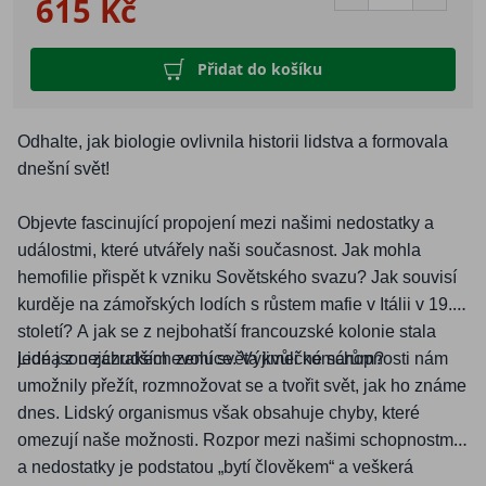
615 Kč
Přidat do košíku
Odhalte, jak biologie ovlivnila historii lidstva a formovala
dnešní svě
t!
Objevte fascinující propojení mezi našimi nedostatky a
událostmi, kter
é
utvářely naš
i sou
časnost. Jak mohla
hemofilie př
isp
ět k vzniku Sovětsk
é
ho svazu? Jak souvisí
kurděje na zámořský
ch lod
ích s růstem mafie v Itálii v 19.
století? A jak se z nejbohatší francouzsk
é
kolonie stala
jedna z nejchudších zemí světa kvůli komárů
Lid
é
jsou zázrakem evoluce. Výjimečn
é
schopnosti ná
m?
m
umo
žnily přežít, rozmnožovat se a tvořit svět, jak ho známe
dnes. Lidský
organismus v
šak obsahuje chyby, kter
é
omezují naše možnosti. Rozpor mezi našimi schopnostmi
a nedostatky je podstatou „bytí člověkem
“
a veškerá