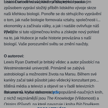
historie se odehrává právě na t
Lewis Dartnell ve sv
é
knize přístupným a poutavým
é
to tenk
é
hranici.
způsobem vypráví složitý příběh lidsk
é
ho vývoje skrze
naši křehkou biologii. Ponořte se do strhujícího vyprávění
o tom, jak naše biologie formovala vztahy, společnosti i
ekonomiky a začínala války, a jak i nadále ovlivňuje náš
vývoj.
Přečtě
te si tuto v
ýjimečnou knihu a získejte nový pohled
na to, jak hluboce je naše historie provázána s naší
biologií. Vaše porozumění světu se změní navždy.
O autorovi:
Lewis Ryan Dartnell je britský vě
dec a autor p
ů
sob
ící na
Westminstersk
é
univerzitě
. Prim
árně se zabývá
astrobiologií a možnostmi života na Marsu. Během sv
é
kari
é
ry začal tak
é
působit jako vě
deck
ý konzultant pro
tištěná m
é
dia a televizi a objevil se v řadě televizních
dokumentů. Vydal dohromady 5 populárně-naučných knih,
Recenzi na knihu naleznete
zde
.
z nichž nejznámější jsou
The Knowledge
(Vě
domosti) a
Origins
(Původ)
,
na kter
é
navazuje i kniha Být člověkem.