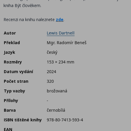
kniha Být člověkem.
Recenzi na knihu naleznete
zde
.
Autor
Lewis Dartnell
Překlad
Mgr. Radomír Beneš
Jazyk
český
Rozměry
153 × 234 mm
Datum vydání
2024
Počet stran
320
Typ vazby
brožovaná
Přílohy
-
Barva
černobílá
ISBN tištěné knihy
978-80-7413-593-4
EAN