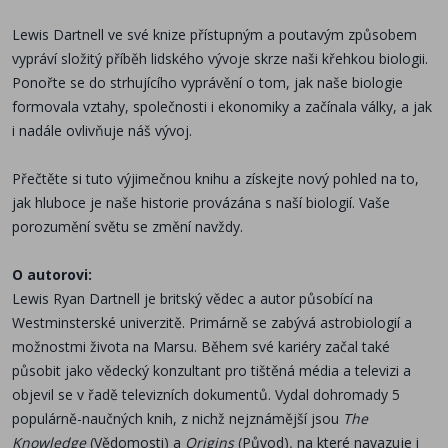
Lewis Dartnell ve sv
é
knize přístupným a poutavým způsobem
vypráví složitý příběh lidsk
é
ho vývoje skrze naši křehkou biologii.
Ponořte se do strhujícího vyprávění o tom, jak naše biologie
formovala vztahy, společnosti i ekonomiky a začínala války, a jak
i nadále ovlivňuje náš vývoj.
Přečtě
te si tuto v
ýjimečnou knihu a získejte nový pohled na to,
jak hluboce je naše historie provázána s naší biologií. Vaše
porozumění světu se změní navždy.
O autorovi:
Lewis Ryan Dartnell je britský vě
dec a autor p
ů
sob
ící na
Westminstersk
é
univerzitě
. Prim
árně se zabývá astrobiologií a
možnostmi života na Marsu. Během sv
é
kari
é
ry začal tak
é
působit jako vě
deck
ý konzultant pro tištěná m
é
dia a televizi a
objevil se v řadě televizních dokumentů. Vydal dohromady 5
populárně-naučných knih, z nichž nejznámější jsou
The
Knowledge
(Vě
domosti) a
Origins
(Původ)
,
na kter
é
navazuje i