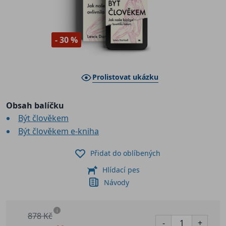
- 30 %
Prolistovat ukázku
Obsah balíčku
Být člověkem
Být člověkem e-kniha
Přidat do oblíbených
Hlídací pes
Návody
i
878 Kč
-
+