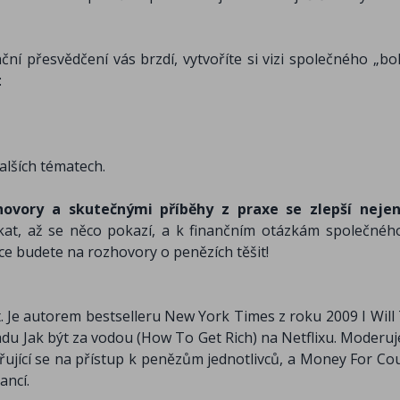
ční přesvědčení vás brzdí, vytvoříte si vizi společného „bo
:
alších tématech.
zhovory a skutečnými příběhy z praxe se zlepší nejen
t, až se něco pokazí, a k finančním otázkám společného
e budete na rozhovory o penězích těšit!
t. Je autorem bestselleru New York Times z roku 2009 I Will
u Jak být za vodou (How To Get Rich) na Netflixu. Moderuj
řující se na přístup k penězům jednotlivců, a Money For Cou
ancí.