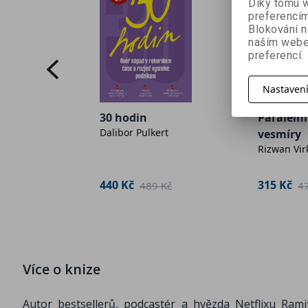
Díky tomu w
preferencím
Blokování n
naším webe
preferencí.
Nastaven
Paralelní
30 hodin
ta
Dalibor Pulkert
vesmíry
Rizwan Vir
 Kč
315 Kč
440 Kč
4
489 Kč
Více o knize
Autor bestsellerů, podcastér a hvězda Netflixu Ram