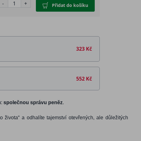
-
+
Přidat do košíku
323 Kč
552 Kč
u:
společnou správu peněz
.
 života“ a odhalíte tajemství otevřených, ale důležitých