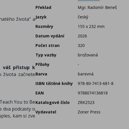
Překlad
Mgr. Radomír Beneš
Jazyk
český
hatého života“ a
Rozměry
155 x 232 mm
Datum vydání
2026
Počet stran
320
Typ vazby
brožovaná
Přílohy
-
 váš přístup k
 života začnete
Barva
barevná
ISBN tištěné knihy
978-80-7413-681-8
EAN
9788074136818
 Teach You to Be
Katalogové číslo
ZRK2523
e dva podcasty o
Vydavatel
Zoner Press
ples, kam si zve