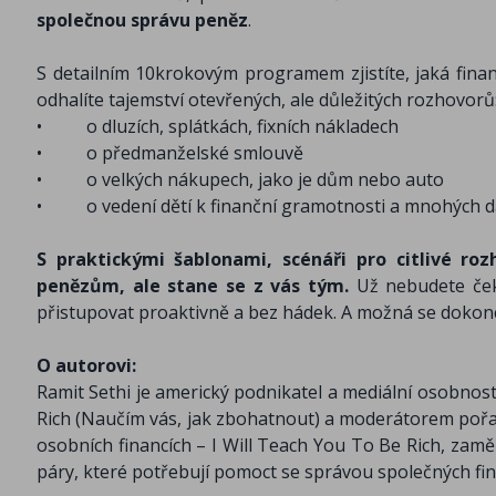
společnou správu peněz
.
S detailním 10krokovým programem zjistíte, jaká finan
odhalíte tajemství otevřených, ale důležitých rozhovorů
•
o dluzích, splátkách, fixních nákladech
•
o předmanželské smlouvě
•
o velkých nákupech, jako je dům nebo auto
•
o vedení dětí k finanční gramotnosti a mnohých d
S praktickými šablonami, scénáři pro citlivé ro
penězům, ale stane se z vás tým.
Už nebudete čeka
přistupovat proaktivně a bez hádek. A možná se dokonc
O autorovi:
Ramit Sethi je americký podnikatel a mediální osobnos
Rich (Naučím vás, jak zbohatnout) a moderátorem pořad
osobních financích – I Will Teach You To Be Rich, zamě
páry, které potřebují pomoct se správou společných fin