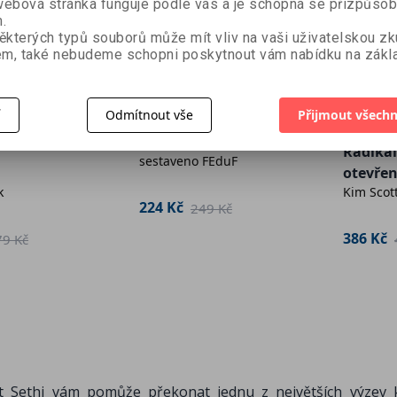
ebová stránka funguje podle vás a je schopná se přizpůsob
.
ěkterých typů souborů může mít vliv na vaši uživatelskou z
m, také nebudeme schopni poskytnout vám nabídku na zákla
í
Odmítnout vše
Přijmout všechn
Moje první
penízky
Radikál
sestaveno FEduF
otevřen
k
Kim Scot
224 Kč
249 Kč
386 Kč
79 Kč
it Sethi vám pomůže překonat jednu z největších výzev 