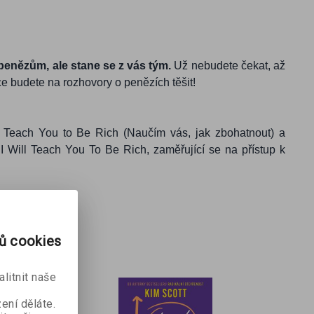
 penězům, ale stane se z vás tým.
Už nebudete čekat, až
e budete na rozhovory o penězích těšit!
l Teach You to Be Rich (Naučím vás, jak zbohatnout) a
 Will Teach You To Be Rich, zaměřující se na přístup k
rů cookies
litnit naše
ení děláte.