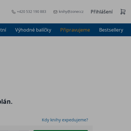
Přihlášení
+420 532 190 883
knihy@zoner.cz
tní
Výhodné balíčky
Připravujeme
Bestsellery
plán.
Kdy knihy expedujeme?