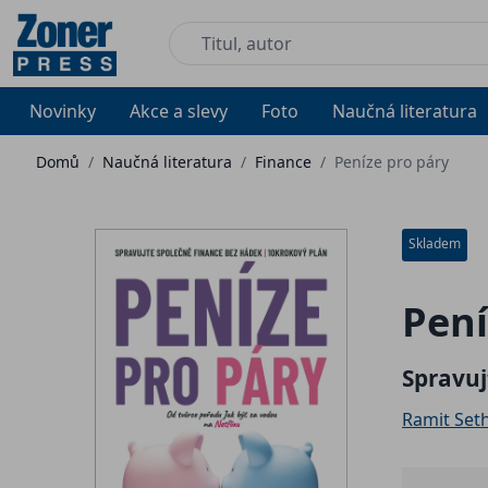
Novinky
Akce a slevy
Foto
Naučná literatura
Domů
/
Naučná literatura
/
Finance
/
Peníze pro páry
Skladem
Pení
Spravuj
Ramit Seth