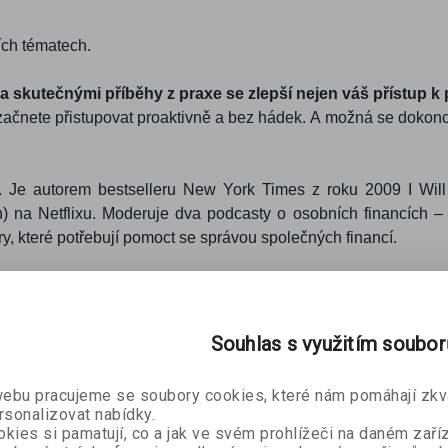
ích tématech.
 a skutečnými příběhy z praxe se zlepší nejen váš přístup k
začnete přistupovat proaktivně a bez hádek. A možná se dokonc
t. Je autorem bestselleru New York Times z roku 2009 I Wil
na Netflixu. Moderuje dva podcasty o osobních financích – I
, které potřebují pomoct se správou společných financí.
ZOBRAZIT
VÍCE
Souhlas s využitím soubo
bu pracujeme se soubory cookies, které nám pomáhají zkva
rsonalizovat nabídky.
kies si pamatují, co a jak ve svém prohlížeči na daném zaříz