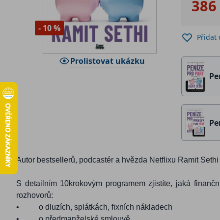
386
- 10 %
Přidat
Prolistovat ukázku
Pe
Pe
Autor bestsellerů, podcastér a hvězda Netflixu Ramit Set
S detailním 10krokovým programem zjistíte, jaká finanční
rozhovorů:
•
o dluzích, splátkách, fixních nákladech
•
o předmanželské smlouvě