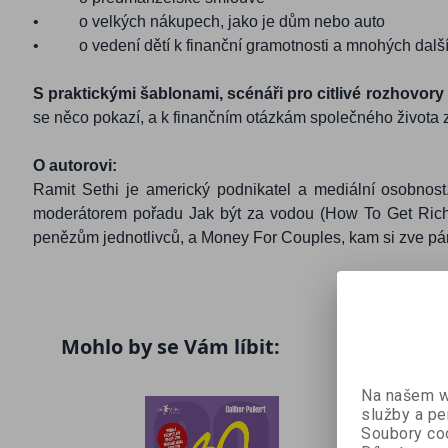
•
o velkých nákupech, jako je dům nebo auto
•
o vedení dětí k finanční gramotnosti a mnohých dalš
S praktickými šablonami, scénáři pro citlivé rozhovory
se něco pokazí, a k finančním otázkám společného života 
O autorovi:
Ramit Sethi je americký podnikatel a mediální osobnos
moderátorem pořadu Jak být za vodou (How To Get Rich) 
penězům jednotlivců, a Money For Couples, kam si zve páry
Mohlo by se Vám líbit:
Na našem we
služby a pe
Soubory coo