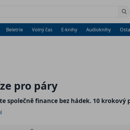
Beletrie
Volný čas
E-knihy
Audioknihy
Osta
ze pro páry
te společně finance bez hádek. 10 krokový 
i