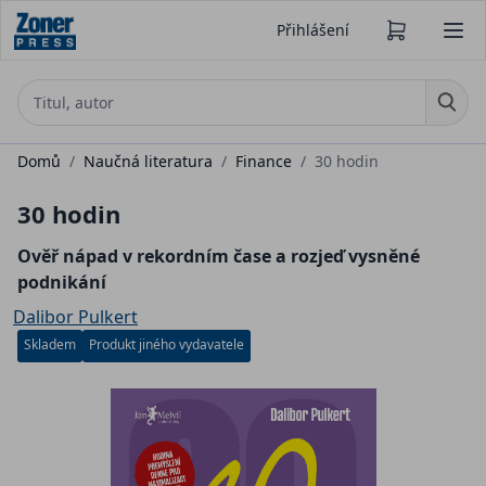
Přihlášení
Domů
/
Naučná literatura
/
Finance
/
30 hodin
30 hodin
Ověř nápad v rekordním čase a rozjeď vysněné
podnikání
Dalibor Pulkert
Skladem
Produkt jiného vydavatele