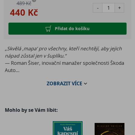
i
489 Kč
-
+
440 Kč
Přidat do košíku
„Skvělá ‚mapa‘ pro všechny, kteří nechtějí, aby jejich
nápad zůstal jen v šuplíku.“
— Roman Šiser, inovační manažer společnosti Škoda
Auto
ZOBRAZIT
VÍCE
Chcete začít podnikat, ale stále váháte? Rozšířit
portfolio o nový výrobek či službu? Nebo bez rizika
zjistit, kam až to může váš nápad dotáhnout?
Mohlo by se Vám líbit:
Zkušený inovátor Dalibor Pulkert nabízí kompletního
průvodce, který vám pomůže nápad nejen vymyslet,
ale především vyladit, ověřit na trhu a dostat do