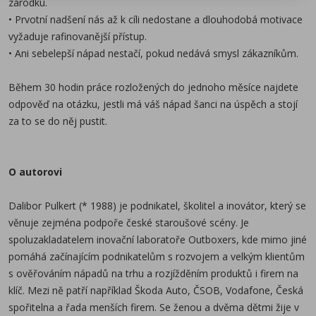
zárodku.
• Prvotní nadšení nás až k cíli nedostane a dlouhodobá motivace
vyžaduje rafinovanější přístup.
• Ani sebelepší nápad nestačí, pokud nedává smysl zákazníkům.
Během 30 hodin práce rozložených do jednoho měsíce najdete
odpověď na otázku, jestli má váš nápad šanci na úspěch a stojí
za to se do něj pustit.
O autorovi
Dalibor Pulkert (* 1988) je podnikatel, školitel a inovátor, který se
věnuje zejména podpoře české staroušové scény. Je
spoluzakladatelem inovační laboratoře Outboxers, kde mimo jiné
pomáhá začínajícím podnikatelům s rozvojem a velkým klientům
s ověřováním nápadů na trhu a rozjížděním produktů i firem na
klíč. Mezi ně patří například Škoda Auto, ČSOB, Vodafone, Česká
spořitelna a řada menších firem. Se ženou a dvěma dětmi žije v