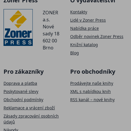
Zoner Press
O vydavatelství
Kontakty
ZONER
a.s.
Lidé v Zoner Press
Nové
Nabídka práce
sady 18
Odběr novinek Zoner Press
602 00
Knižní katalog
Brno
Blog
Pro zákazníky
Pro obchodníky
Doprava a platba
Prodávejte naše knihy
Poskytované slevy
XML s nabídkou knih
Obchodní podmínky
RSS kanál – nové knihy
Reklamace a vrácení zboží
Zásady zpracování osobních
údajů
Návody