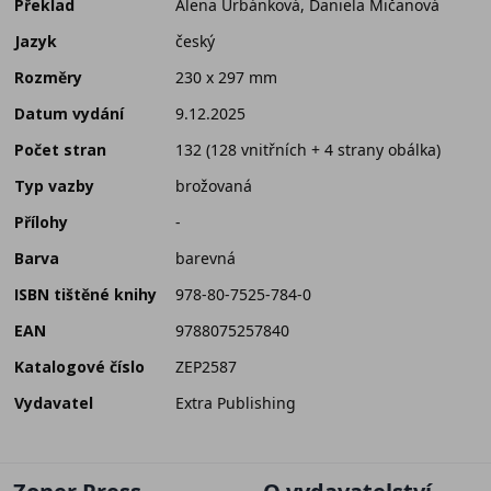
Překlad
Alena Urbánková, Daniela Mičanová
Jazyk
český
Rozměry
230 x 297 mm
Datum vydání
9.12.2025
Počet stran
132 (128 vnitřních + 4 strany obálka)
Typ vazby
brožovaná
Přílohy
-
Barva
barevná
ISBN tištěné knihy
978-80-7525-784-0
EAN
9788075257840
Katalogové číslo
ZEP2587
Vydavatel
Extra Publishing