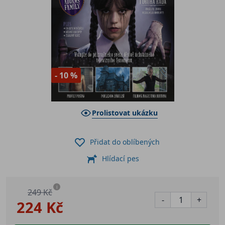
- 10 %
Prolistovat ukázku
Přidat do oblíbených
Hlídací pes
i
249 Kč
-
+
224 Kč