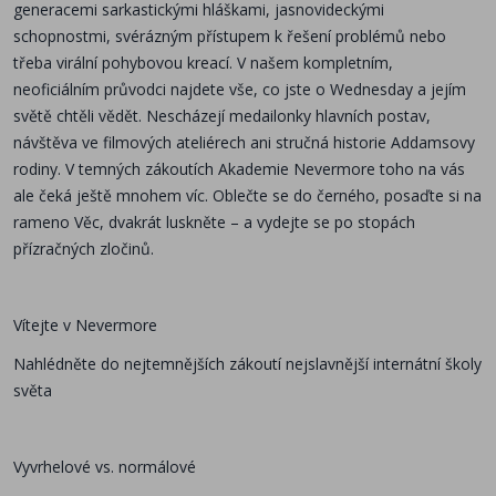
generacemi sarkastickými hláškami, jasnovideckými
schopnostmi, svérázným přístupem k řešení problémů nebo
třeba virální pohybovou kreací. V našem kompletním,
neoficiálním průvodci najdete vše, co jste o Wednesday a jejím
světě chtěli vědět. Nescházejí medailonky hlavních postav,
návštěva ve filmových ateliérech ani stručná historie Addamsovy
rodiny. V temných zákoutích Akademie Nevermore toho na vás
ale čeká ještě mnohem víc. Oblečte se do černého, posaďte si na
rameno Věc, dvakrát luskněte – a vydejte se po stopách
přízračných zločinů.
Vítejte v Nevermore
Nahlédněte do nejtemnějších zákoutí nejslavnější internátní školy
světa
Vyvrhelové vs. normálové