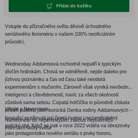
Přidat do košíku
Vstupte do přízračného světa děsivě úchvatného
seriálového fenoménu v našem 100% neoficiálním
průvodci.
Wednesday Addamsová rozhodně nepatří k typickým
dívčím hrdinkám. Chová se odměřeně, nejde daleko pro
jízlivou poznámku a čas od času také neodolá
experimentům s mučením. Zároveň však vyniká nevšední
inteligencí a cílevědomostí, navíc za všech okolností
zůstává sama sebou. Copatá holčička si původně získala
Vítejte v Nevermore
přízeň publika jako ikonická členka rodiny Addamsových –
fanoušci oceňovali její černý humor i nezaměnitelný
Nahlédněte do nejtemnějších zákoutí nejslavnější
gotický styl. Když se pak v roce 2022 vrátila na obrazovky
internátní školy světa
jako protagonistka nového seriálu s prvky hororu,