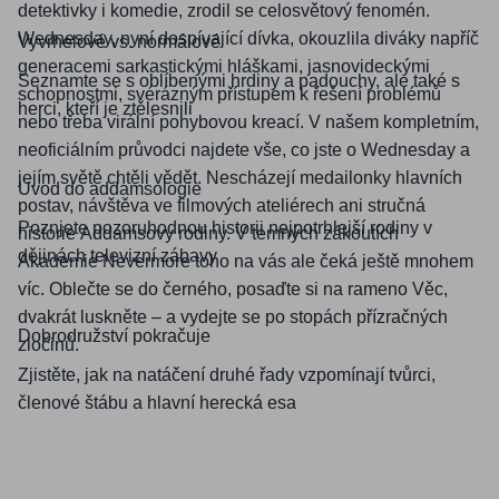
detektivky i komedie, zrodil se celosvětový fenomén.
Wednesday, nyní dospívající dívka, okouzlila diváky napříč
Vyvrhelové vs. normálové
generacemi sarkastickými hláškami, jasnovideckými
Seznamte se s oblíbenými hrdiny a padouchy, ale také s
schopnostmi, svérázným přístupem k řešení problémů
herci, kteří je ztělesnili
nebo třeba virální pohybovou kreací. V našem kompletním,
neoficiálním průvodci najdete vše, co jste o Wednesday a
jejím světě chtěli vědět. Nescházejí medailonky hlavních
Úvod do addamsologie
postav, návštěva ve filmových ateliérech ani stručná
Poznjete pozoruhodnou historii nejpotrhlejší rodiny v
historie Addamsovy rodiny. V temných zákoutích
dějinách televizní zábavy
Akademie Nevermore toho na vás ale čeká ještě mnohem
víc. Oblečte se do černého, posaďte si na rameno Věc,
dvakrát luskněte – a vydejte se po stopách přízračných
Dobrodružství pokračuje
zločinů.
Zjistěte, jak na natáčení druhé řady vzpomínají tvůrci,
členové štábu a hlavní herecká esa