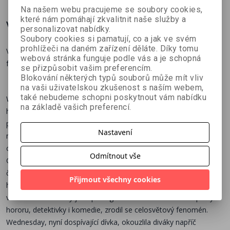
Na našem webu pracujeme se soubory cookies,
které nám pomáhají zkvalitnit naše služby a
Více o knize
personalizovat nabídky.
Soubory cookies si pamatují, co a jak ve svém
prohlížeči na daném zařízení děláte. Díky tomu
Vstupte do přízračného světa děsivě úchvatného seriálového
webová stránka funguje podle vás a je schopná
fenoménu v našem 100% neoficiálním průvodci.
se přizpůsobit vašim preferencím.
Blokování některých typů souborů může mít vliv
na vaši uživatelskou zkušenost s naším webem,
také nebudeme schopni poskytnout vám nabídku
Wednesday Addamsová rozhodně nepatří k typickým dívčím
na základě vašich preferencí.
hrdinkám. Chová se odměřeně, nejde daleko pro jízlivou
poznámku a čas od času také neodolá experimentům s
Nastavení
mučením. Zároveň však vyniká nevšední inteligencí a
cílevědomostí, navíc za všech okolností zůstává sama sebou.
Odmítnout vše
Copatá holčička si původně získala přízeň publika jako ikonická
členka rodiny Addamsových – fanoušci oceňovali její černý
Přijmout všechny cookies
humor i nezaměnitelný gotický styl. Když se pak v roce 2022
vrátila na obrazovky jako protagonistka nového seriálu s prvky
hororu, detektivky i komedie, zrodil se celosvětový fenomén.
Wednesday, nyní dospívající dívka, okouzlila diváky napříč