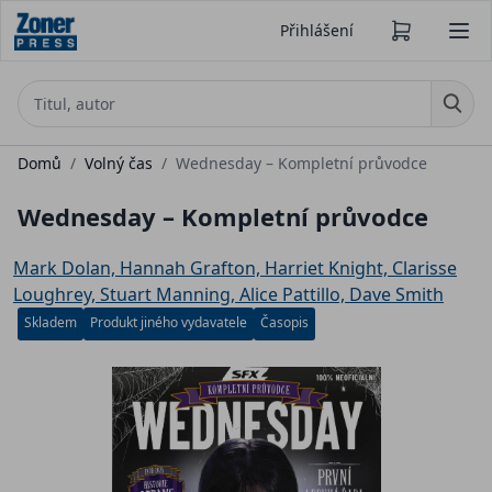
Přihlášení
Domů
/
Volný čas
/
Wednesday – Kompletní průvodce
Wednesday – Kompletní průvodce
Mark Dolan, Hannah Grafton, Harriet Knight, Clarisse
Loughrey, Stuart Manning, Alice Pattillo, Dave Smith
Skladem
Produkt jiného vydavatele
Časopis