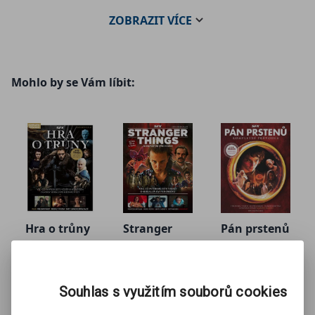
ZOBRAZIT
VÍCE
Mohlo by se Vám líbit:
Hra o trůny
Stranger
Pán prstenů
- kompletní
Things –
– Kompletní
kolektiv autorů
kolektiv autorů
kolektiv autorů
průvodce
Kompletní
příběh
průvodce
Souhlas s využitím souborů cookies
179 Kč
179 Kč
161 Kč
199 Kč
199 Kč
179 Kč