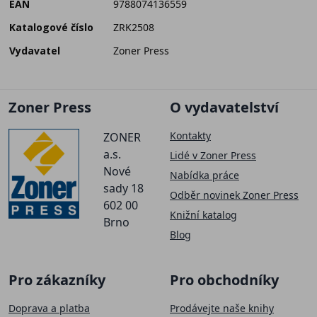
EAN
9788074136559
Katalogové číslo
ZRK2508
Vydavatel
Zoner Press
Zoner Press
O vydavatelství
Kontakty
ZONER
a.s.
Lidé v Zoner Press
Nové
Nabídka práce
sady 18
Odběr novinek Zoner Press
602 00
Knižní katalog
Brno
Blog
Pro zákazníky
Pro obchodníky
Doprava a platba
Prodávejte naše knihy