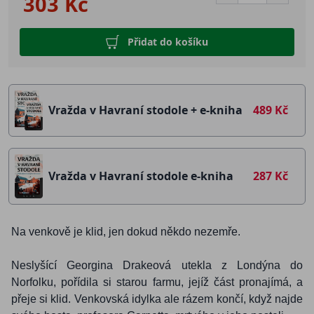
303 Kč
Přidat do košíku
Vražda v Havraní stodole + e-kniha
489 Kč
Vražda v Havraní stodole e-kniha
287 Kč
Na venkově je klid, jen dokud někdo nezemře.
Neslyšící Georgina Drakeová utekla z Londýna do
Norfolku, pořídila si starou farmu, jejíž část pronajímá, a
přeje si klid. Venkovská idylka ale rázem končí, když najde