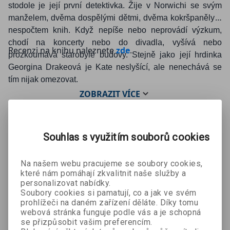
stodole je její první detektivka. Žije v Norwichi se svým
manželem, dvěma dospělými dětmi, dvěma kokršpaněly a
nespočtem knih. Když nepíše nebo neprovádí výzkum,
chodí na koncerty nebo do divadla, vyšívá nebo
Recenzi na knihu naleznete
zde
.
prozkoumává starobylé budovy. Stejně jako její hrdinka
Georgina Drakeová je Kate neslyšící, ale nenechává se
tím nijak omezovat.
ZOBRAZIT
VÍCE
Souhlas s využitím souborů cookies
Mohlo by se Vám líbit:
Na našem webu pracujeme se soubory cookies,
které nám pomáhají zkvalitnit naše služby a
personalizovat nabídky.
Soubory cookies si pamatují, co a jak ve svém
prohlížeči na daném zařízení děláte. Díky tomu
webová stránka funguje podle vás a je schopná
se přizpůsobit vašim preferencím.