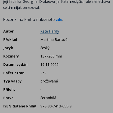
její hrdinka Georgina Drakeová je Kate neslyšící, ale nenechává
se tím nijak omezovat.
Recenzi na knihu naleznete
.
zde
Autor
Kate Hardy
Překlad
Martina Bártová
Jazyk
český
Rozměry
137×205 mm
Datum vydání
19.11.2025
Počet stran
252
Typ vazby
brožovaná
Přílohy
-
Barva
černobílá
ISBN tištěné knihy
978-80-7413-655-9