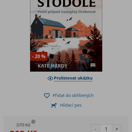
- 20 %
Prolistovat ukázku
Přidat do oblíbených
Hlídací pes
i
379 Kč
-
+