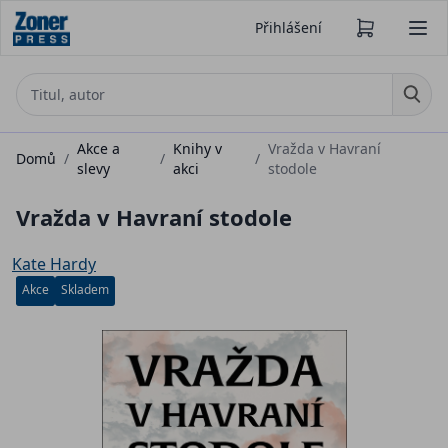
Přihlášení
Akce a
Knihy v
Vražda v Havraní
Domů
/
/
/
slevy
akci
stodole
Vražda v Havraní stodole
Kate Hardy
Akce
Skladem