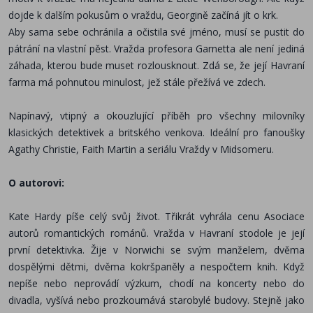
dojde k dalším pokusům o vraždu, Georgině začíná jít o krk.
Aby sama sebe ochránila a očistila své jméno, musí se pustit do
pátrání na vlastní pěst. Vražda profesora Garnetta ale není jediná
záhada, kterou bude muset rozlousknout. Zdá se, že její Havraní
farma má pohnutou minulost, jež stále přežívá ve zdech.
Napínavý, vtipný a okouzlující příběh pro všechny milovníky
klasických detektivek a britského venkova. Ideální pro fanoušky
Agathy Christie, Faith Martin a seriálu Vraždy v Midsomeru.
O autorovi:
Kate Hardy píše celý svůj život. Třikrát vyhrála cenu Asociace
autorů romantických románů. Vražda v Havraní stodole je její
první detektivka. Žije v Norwichi se svým manželem, dvěma
dospělými dětmi, dvěma kokršpaněly a nespočtem knih. Když
nepíše nebo neprovádí výzkum, chodí na koncerty nebo do
divadla, vyšívá nebo prozkoumává starobylé budovy. Stejně jako