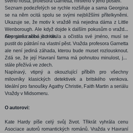
svého hosta, profesora Garnetta, mrtvého v jeho posteli.
Seznam podezřelých se rychle rozšiřuje a sama Georgina
se na něm ocitá spolu se svými nejbližšími přítelkyněmi.
Ukazuje se, že motiv k vraždě má nejedna dáma z Little
Wenborough. Ale když dojde k dalším pokusům o vraždu,
Georgině začíná jít o krk.
Aby sama sebe ochránila a očistila své jméno, musí se
pustit do pátrání na vlastní pěst. Vražda profesora Garnetta
ale není jediná záhada, kterou bude muset rozlousknout.
Zdá se, že její Havraní farma má pohnutou minulost, jež
stále přežívá ve zdech.
Napínavý, vtipný a okouzlující příběh pro všechny
milovníky klasických detektivek a britského venkova.
Ideální pro fanoušky Agathy Christie, Faith Martin a seriálu
Vraždy v Midsomeru.
O autorovi:
Kate Hardy píše celý svůj život. Třikrát vyhrála cenu
Asociace autorů romantických románů. Vražda v Havraní