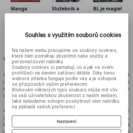
Manga
Služebník a
BL je magie!
příběhy
pán
1
Kei Ishiyama
Lo & Lorinell
Oroken
bratří
Yu
Grimmů
Souhlas s využitím souborů cookies
251 Kč
233 Kč
251 Kč
č
279 Kč
259 Kč
279 Kč
Na našem webu pracujeme se soubory cookies,
které nám pomáhají zkvalitnit naše služby a
Více o knize
personalizovat nabídky.
Soubory cookies si pamatují, co a jak ve svém
prohlížeči na daném zařízení děláte. Díky tomu
Mladá
patoložka Luca
se
stává upírkou
a rázem se ocitá
webová stránka funguje podle vás a je schopná
v krvelačném světě, o jehož existenci netušila. Navíc se zdá, že
se přizpůsobit vašim preferencím.
kromě neutuchajícího hladu musí řešit i otázku starou jako
Blokování některých typů souborů může mít vliv
na vaši uživatelskou zkušenost s naším webem,
lidstvo samo –
je lepší milenec upír, anebo vlkodlak?
také nebudeme schopni poskytnout vám nabídku
na základě vašich preferencí.
Luca pracuje v nemocnici, má slibně rozjetou kariéru, a přestože
jí vztahy příliš nevychází, je v životě spokojená. Tedy až do dne,
Nastavení
kdy se jí na pitevním stole objeví tělo mladého muže, který to má
podle rozsáhlých zranění už dávno za sebou. To si alespoň Luca