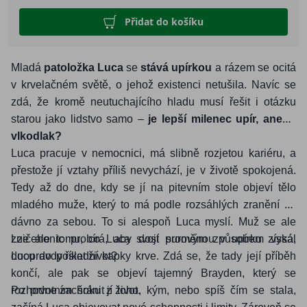
Přidat do košíku
Mladá
patoložka Luca
se
stává upírkou
a rázem se ocitá
v krvelačném světě, o jehož existenci netušila. Navíc se
zdá, že kromě neutuchajícího hladu musí řešit i otázku
starou jako lidstvo samo –
je lepší milenec upír, anebo
vlkodlak?
Luca pracuje v nemocnici, má slibně rozjetou kariéru, a
přestože jí vztahy příliš nevychází, je v životě spokojená.
Tedy až do dne, kdy se jí na pitevním stole objeví tělo
mladého muže, který to má podle rozsáhlých zranění už
dávno za sebou. To si alespoň Luca myslí. Muž se ale
zničehonic probírá, aby dost surovým způsobem vysál
Lze ale tomu, co Luca svojí proměnou v upírku získá,
Lucu do poslední kapky krve. Zdá se, že tady její příběh
doopravdy říkat život?
končí, ale pak se objeví tajemný Brayden, který se
rozhodne zachránit jí život.
Po prvotním šoku z toho, kým, nebo spíš čím se stala,