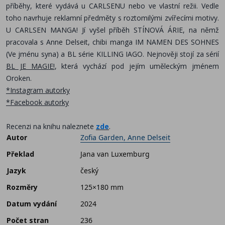
příběhy,
které vydává u CARLSENU nebo ve vlastní režii. Vedle
toho navrhuje reklamní předměty s roztomilými
zvířecími motivy.
U CARLSEN MANGA! Jí vyšel příběh STÍNOVÁ ÁRIE, na němž
pracovala s Anne
Delseit, chibi manga IM NAMEN DES SOHNES
(Ve jménu syna) a BL série KILLING IAGO. Nejnověji stojí za sérií
BL JE MAGIE!
, která vychází pod jejím uměleckým jménem
Oroken.
*Instagram autorky
*Facebook autorky
Recenzi na knihu naleznete
zde
.
Autor
Zofia Garden, Anne Delseit
Překlad
Jana van Luxemburg
Jazyk
český
Rozměry
125×180 mm
Datum vydání
2024
Počet stran
236