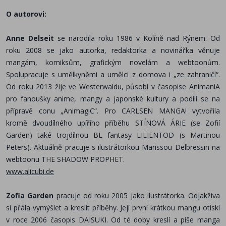
O autorovi:
Anne Delseit
se narodila roku 1986 v Kolíně nad Rýnem. Od
roku 2008 se jako autorka, redaktorka a novinářka věnuje
mangám, komiksům, grafickým novelám a webtoonům.
Spolupracuje s umělkyněmi a umělci z domova i „ze zahraničí“.
Od roku 2013 žije ve Westerwaldu, působí v časopise AnimaniA
pro fanoušky anime, mangy a japonské kultury a podílí se na
přípravě conu „AnimagiC“. Pro CARLSEN MANGA! vytvořila
kromě dvoudílného upířího příběhu STÍNOVÁ ÁRIE (se Zofií
Garden)
také trojdílnou BL fantasy LILIENTOD (s Martinou
Peters). Aktuálně pracuje s ilustrátorkou Marissou Delbressin na
webtoonu THE SHADOW PROPHET.
www.alicubi.de
Zofia Garden
pracuje od roku 2005 jako ilustrátorka. Odjakživa
si přála vymýšlet a kreslit příběhy.
Její první krátkou mangu otiskl
v roce 2006 časopis DAISUKI. Od té doby kreslí a píše manga