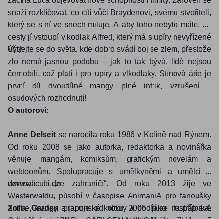
začíná Luca objevovat nové schopnosti i limity. Zároveň se
snaží rozklíčovat, co cítí vůči Braydenovi, svému stvořiteli,
který se s ní ve snech miluje. A aby toho nebylo málo, do
cesty jí vstoupí vlkodlak Alfred, který má s upíry nevyřízené
účty.
Vydejte se do světa, kde dobro svádí boj se zlem, přestože
zlo nemá jasnou podobu – jak to tak bývá, lidé nejsou
černobílí, což platí i pro upíry a vlkodlaky. Stínová árie je
první díl dvoudílné mangy plné intrik, vzrušení a
osudových rozhodnutí!
O autorovi:
Anne Delseit
se narodila roku 1986 v Kolíně nad Rýnem.
Od roku 2008 se jako autorka, redaktorka a novinářka
věnuje mangám, komiksům, grafickým novelám a
webtoonům. Spolupracuje s umělkyněmi a umělci z
domova i „ze zahraničí“. Od roku 2013 žije ve
www.alicubi.de
Westerwaldu, působí v časopise AnimaniA pro fanoušky
anime, mangy a japonské kultury a podílí se na přípravě
Zofia Garden
pracuje od roku 2005 jako ilustrátorka.