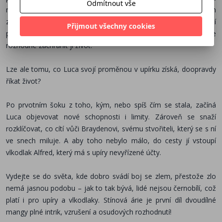
Odmítnout vše
myslí. Muž se ale zničehonic probírá, aby dost surovým
způsobem vysál Lucu do poslední kapky krve. Zdá se, že tady její
Přijmout všechny cookies
příběh končí, ale pak se objeví tajemný Brayden, který se
rozhodne zachránit jí život.
Lze ale tomu, co Luca svojí proměnou v upírku získá, doopravdy
říkat život?
Po prvotním šoku z toho, kým, nebo spíš čím se stala, začíná
Luca objevovat nové schopnosti i limity. Zároveň se snaží
rozklíčovat, co cítí vůči Braydenovi, svému stvořiteli, který se s ní
ve snech miluje. A aby toho nebylo málo, do cesty jí vstoupí
vlkodlak Alfred, který má s upíry nevyřízené účty.
Vydejte se do světa, kde dobro svádí boj se zlem, přestože zlo
nemá jasnou podobu – jak to tak bývá, lidé nejsou černobílí, což
platí i pro upíry a vlkodlaky. Stínová árie je první díl dvoudílné
mangy plné intrik, vzrušení a osudových rozhodnutí!