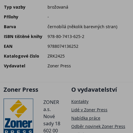
Typ vazby
brožovaná
Přílohy
-
Barva
černobílá (několik barevných stran)
ISBN tištěné knihy
978-80-7413-625-2
EAN
9788074136252
Katalogové číslo
ZRK2425
Vydavatel
Zoner Press
Zoner Press
O vydavatelství
Kontakty
ZONER
a.s.
Lidé v Zoner Press
Nové
Nabídka práce
sady 18
Odběr novinek Zoner Press
602 00