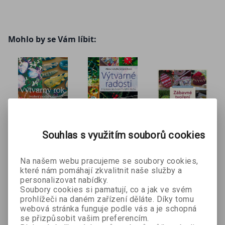
přívěšky) také ze samotvrdnoucí hmoty, plsti, mechové
gumy, textilu, drátů, skla, papíru nebo dokonce z opravdu
netradičního šperkařského materiálů jako jsou kávovarové
Mohlo by se Vám líbit:
kapsle.
Souhlas s využitím souborů cookies
Výtvarný
Výtvarné
Zábavné
rok e-kniha
radosti e-
tvoření
Na našem webu pracujeme se soubory cookies,
Alena Isabella
Alena Isabella
Alena Isabella
kniha
které nám pomáhají zkvalitnit naše služby a
Grimmichová
Grimmichová
Grimmichová
personalizovat nabídky.
Soubory cookies si pamatují, co a jak ve svém
349 Kč
299 Kč
195 Kč
č
299 Kč
prohlížeči na daném zařízení děláte. Díky tomu
webová stránka funguje podle vás a je schopná
se přizpůsobit vašim preferencím.