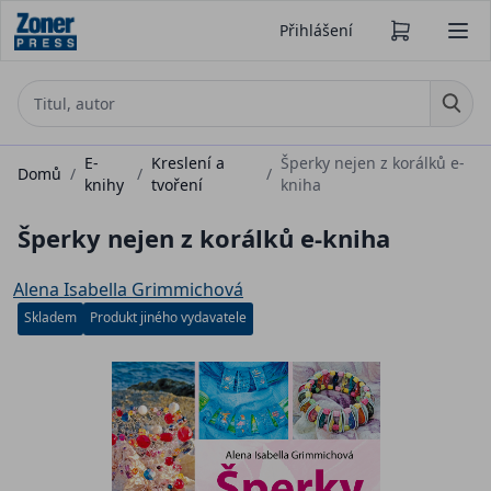
Přihlášení
E-
Kreslení a
Šperky nejen z korálků e-
Domů
/
/
/
knihy
tvoření
kniha
Šperky nejen z korálků e-kniha
Alena Isabella Grimmichová
Skladem
Produkt jiného vydavatele