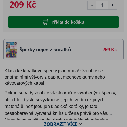
209 Kč
-
+
Přidat do košíku
Šperky nejen z korálků
269 Kč
Klasické korálkové šperky jsou nuda! Ozdobte se
originálními výtvory z papíru, mechové gumy nebo
kávovarových kapslí!
Pokud se rády zdobíte vlastnoručně vyrobenými šperky,
ale chtěli byste si vyzkoušet jejich tvorbu i z jiných
materiálů, než jsou jen klasické korálky, je tato
pestrobarevná výtvarná kniha určena právě pro vás.
Nebojte se pustit se do výroby originálních módních
ZOBRAZIT
VÍCE
doplňků (náušnice, náhrdelníky, brože, sponky, náramky a