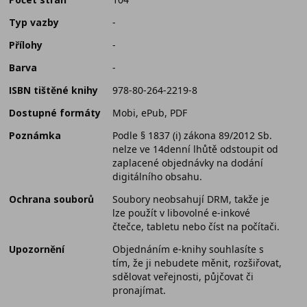
Typ vazby
-
Přílohy
-
Barva
-
ISBN tištěné knihy
978-80-264-2219-8
Dostupné formáty
Mobi, ePub, PDF
Poznámka
Podle § 1837 (i) zákona 89/2012 Sb.
nelze ve 14denní lhůtě odstoupit od
zaplacené objednávky na dodání
digitálního obsahu.
Ochrana souborů
Soubory neobsahují DRM, takže je
lze použít v libovolné e-inkové
čtečce, tabletu nebo číst na počítači.
Upozornění
Objednáním e-knihy souhlasíte s
tím, že ji nebudete měnit, rozšiřovat,
sdělovat veřejnosti, půjčovat či
pronajímat.