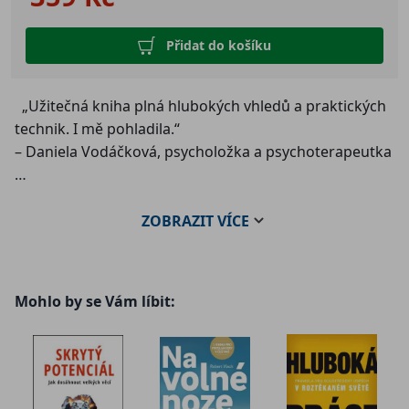
Přidat do košíku
„Užitečná kniha plná hlubokých vhledů a praktických
technik. I mě pohladila.“
– Daniela Vodáčková, psycholožka a psychoterapeutka
Vyskládat myčku, nachystat svačiny, partnerovi
ZOBRAZIT
VÍCE
připomenout nákup, vyřešit sourozeneckou hádku... a
to vše ještě před snídaní. Pak stačí třeba jen lžička
jogurtu, která skončí na posledním čistém tričku, a z
Mohlo by se Vám líbit:
milující klidné mámy se ve vteřině stane mrcha z pekel
– tříská věcmi, křičí a děti zasypává větami, o kterých
přísahala, že je nikdy neřekne. Přitom se zdánlivě nic
nestalo, že?