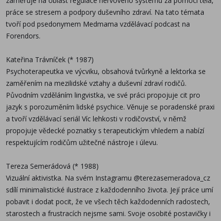
zaměřuje na oblast regulace nervového systému za pomoci těla,
pocit, že ve všech těch každodenních radostech,
práce se stresem a podpory duševního zdraví. Na tato témata
starostech a frustracích nejsme sami. Svoje osobité
tvoří pod psedonymem Medmama vzdělávací podcast na
Forendors.
postavičky i písmo propůjčila knize Přetíženy s radostí,
protože se podle svých slov pro její ilustrování
Kateřina Trávníček (* 1987)
narodila.
Psychoterapeutka ve výcviku, obsahová tvůrkyně a lektorka se
zaměřením na mezilidské vztahy a duševní zdraví rodičů.
Původním vzděláním lingvistka, ve své práci propojuje cit pro
jazyk s porozuměním lidské psychice. Věnuje se poradenské praxi
a tvoří vzdělávací seriál Víc lehkosti v rodičovství, v němž
propojuje vědecké poznatky s terapeutickým vhledem a nabízí
respektujícím rodičům užitečné nástroje i úlevu.
Tereza Semerádová (* 1988)
Vizuální aktivistka. Na svém Instagramu @terezasemeradova_cz
sdílí minimalistické ilustrace z každodenního života. Její práce umí
pobavit i dodat pocit, že ve všech těch každodenních radostech,
starostech a frustracích nejsme sami. Svoje osobité postavičky i