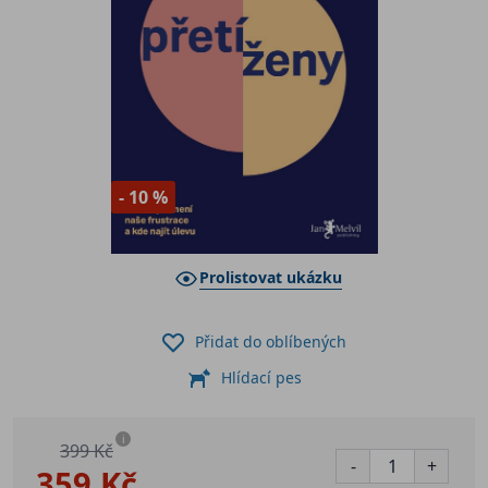
- 10 %
Prolistovat ukázku
Přidat do oblíbených
Hlídací pes
i
399 Kč
-
+
359 Kč