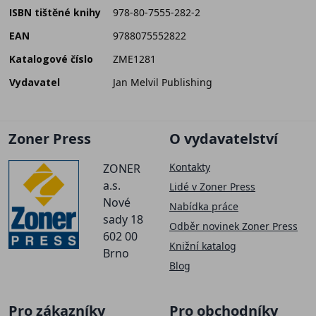
ISBN tištěné knihy
978-80-7555-282-2
EAN
9788075552822
Katalogové číslo
ZME1281
Vydavatel
Jan Melvil Publishing
Zoner Press
O vydavatelství
Kontakty
ZONER
a.s.
Lidé v Zoner Press
Nové
Nabídka práce
sady 18
Odběr novinek Zoner Press
602 00
Knižní katalog
Brno
Blog
Pro zákazníky
Pro obchodníky