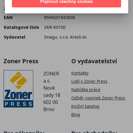
Přijmout všechny cookies
Jazyk
český
EAN
8594201843006
Katalogové číslo
ZKR-K0100
Vydavatel
Imagu, s.r.o. Kresli.to
Zoner Press
O vydavatelství
Kontakty
ZONER
a.s.
Lidé v Zoner Press
Nové
Nabídka práce
sady 18
Odběr novinek Zoner Press
602 00
Knižní katalog
Brno
Blog