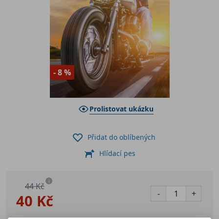
- 8 %
Prolistovat ukázku
Přidat do oblíbených
Hlídací pes
i
44 Kč
-
+
40 Kč