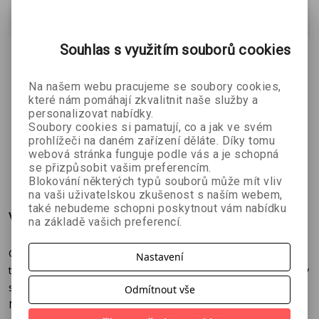
Přidat do košíku
Souhlas s využitím souborů cookies
Originální přání pro všechny milovníky motorek s textem na
titulce Vše nej! Vnitřní strana je zdobena obrázkem z titulní
Na našem webu pracujeme se soubory cookies,
strany s textem: Jsi to stále ty! Divokost v srdci a bezstarostná
které nám pomáhají zkvalitnit naše služby a
personalizovat nabídky.
jízda. Není baleno v igelitu, součástí je bílá obálka, rozměr
Soubory cookies si pamatují, co a jak ve svém
17x11,5cm.
prohlížeči na daném zařízení děláte. Díky tomu
webová stránka funguje podle vás a je schopná
ZOBRAZIT
VÍCE
se přizpůsobit vašim preferencím.
Blokování některých typů souborů může mít vliv
na vaši uživatelskou zkušenost s naším webem,
také nebudeme schopni poskytnout vám nabídku
Více o knize
na základě vašich preferencí.
Originální přání pro všechny milovníky motorek s textem na
Nastavení
titulce Vše nej! Vnitřní strana je zdobena obrázkem z titulní strany
s textem: Jsi to stále ty! Divokost v srdci a bezstarostná jízda.
Odmítnout vše
Není baleno v igelitu, součástí je bílá obálka, rozměr 17x11,5cm.