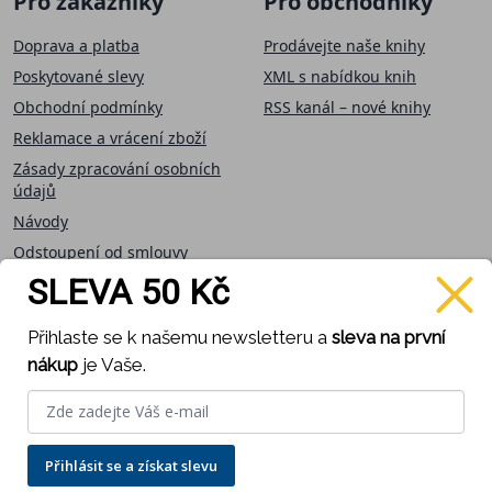
Pro zákazníky
Pro obchodníky
Doprava a platba
Prodávejte naše knihy
Poskytované slevy
XML s nabídkou knih
Obchodní podmínky
RSS kanál – nové knihy
Reklamace a vrácení zboží
Zásady zpracování osobních
údajů
Návody
Odstoupení od smlouvy
SLEVA 50 Kč
Přijímáme on-line
Sledujte nás
Přihlaste se k našemu newsletteru a
sleva na první
platby
nákup
je Vaše.
Přihlásit se a získat slevu
Provozováno na systému Zoner inShop -
Pronájem e-