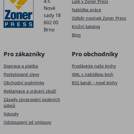
a.s.
Lidé v Zoner Press
Nové
Nabídka práce
sady 18
Odběr novinek Zoner Press
602 00
Knižní katalog
Brno
Blog
Pro zákazníky
Pro obchodníky
Doprava a platba
Prodávejte naše knihy
Poskytované slevy
XML s nabídkou knih
Obchodní podmínky
RSS kanál – nové knihy
Reklamace a vrácení zboží
Zásady zpracování osobních
údajů
Návody
Odstoupení od smlouvy