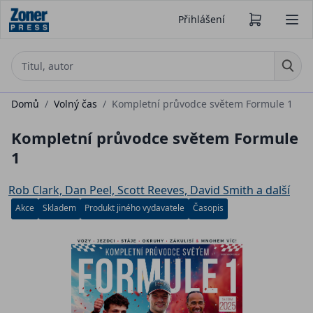
Přihlášení
Domů
/
Volný čas
/
Kompletní průvodce světem Formule 1
Kompletní průvodce světem Formule
1
Rob Clark, Dan Peel, Scott Reeves, David Smith a další
Akce
Skladem
Produkt jiného vydavatele
Časopis