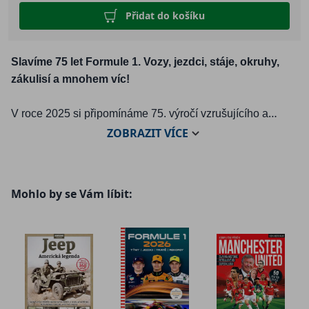
Přidat do košíku
Slavíme 75 let Formule 1. Vozy, jezdci, stáje, okruhy,
zákulisí a mnohem víc!
V roce 2025 si připomínáme 75. výročí vzrušujícího a
atraktivního cirkusu jménem mistrovství světa Formule 1.
ZOBRAZIT
VÍCE
Lze s uspokojením říct, že popularita tohoto výjimečného
motoristického sportu je větší než kdy dřív. Jeho
sledovanost jde strmě vzhůru a nekončící drama zvratů v
Mohlo by se Vám líbit:
šampionátu na trati i mimo ni přitahuje miliony fanoušků na
celé planetě. V knize si můžete přečíst vše, co potřebujete
vědět o světě nejvyšších rychlostí a obdivuhodných
dovedností i odvaze jezdců. Pokud se s F1 teprve
seznamujete, najdete zde stručný přehled její historie i
průvodce, který vás vybaví základními znalostmi, s nimiž si
F1 užijete ještě víc, aniž byste museli být experti.