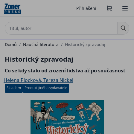
Přihlášení
Domů
/
Naučná literatura
/
Historický zpravodaj
Historický zpravodaj
Co se kdy stalo od zrození lidstva až po současnost
Helena Plocková, Tereza Nickel
Skladem
Produkt jiného vydavatele