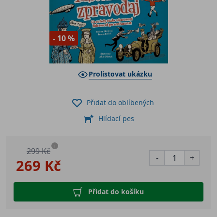
- 10 %
Prolistovat ukázku
Přidat do oblíbených
Hlídací pes
i
299 Kč
-
+
269 Kč
Přidat do košíku