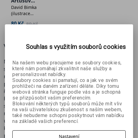
Artušův
každé události si přečteš jen pár hodin poté, co k ní
David Bimka
posel
(ilustrace
došlo. V našem Historickém zpravodaji jsou totiž
Lukáš Fibrich)
všechny zprávy napsané tak, jak by je podali reportéři
80 Kč
89 Kč
žijící v oné době. Stačí, když přistoupíš na naši hru a
budeš s námi předstírat, že noviny vycházely v
průběhu celých dějin. Je to samozřejmě nesmysl, ale
Více o knize
Souhlas s využitím souborů cookies
přece si tím nenecháš kazit zábavu!
Milá čtenářko, milý čtenáři, znáš rčení, že není nic
Na našem webu pracujeme se soubory cookies,
které nám pomáhají zkvalitnit naše služby a
staršího než včerejší noviny? Jinými slovy říká, že nikoho
personalizovat nabídky.
nezajímá, co se stalo včera, že lidé hledí jen na
Soubory cookies si pamatují, co a jak ve svém
přítomnost a do budoucnosti. Jenže ty právě čteš tyto
prohlížeči na daném zařízení děláte. Díky tomu
řádky a to znamená jediné – tebe zajímá i minulost!
webová stránka funguje podle vás a je schopná
se přizpůsobit vašim preferencím.
Pochopitelně ne minulost stará jeden den, ale desítky,
Blokování některých typů souborů může mít vliv
stovky a tisíce let! A právě o událostech z této dávné
na vaši uživatelskou zkušenost s naším webem,
minulosti se dočteš v našem Historickém zpravodaji. O
také nebudeme schopni poskytnout vám nabídku
událostech, které se kdysi dávno odehrály v české
na základě vašich preferencí.
kotlině i v různých koutech světa. O událostech z
politiky, kultury i sportu, o panovnících,
Nastavení