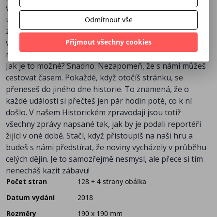
vynálezcích,objevitelích, vojevůdcích i podnikatelích, o
událostech veselých i tragických, známých i
Odmítnout vše
zapomenutých, všedních i nevšedních... A i když se
Přijmout všechny cookies
všechny odehrály už před dlouhou či delší řádkou let,
náš Historický zpravodaj ti je přináší pěkně za čerstva.
Jak je to možné? Snadno. Nezapomeň, že s námi můžeš
cestovat časem. Pokaždé, když otočíš stránku, se
přeneseš do jiného dne historie. To znamená, že o
každé události si přečteš jen pár hodin poté, co k ní
došlo. V našem Historickém zpravodaji jsou totiž
všechny zprávy napsané tak, jak by je podali reportéři
žijící v oné době. Stačí, když přistoupíš na naši hru a
budeš s námi předstírat, že noviny vycházely v průběhu
celých dějin. Je to samozřejmě nesmysl, ale přece si tím
nenecháš kazit zábavu!
Počet stran
128 + 4 strany obálka
Datum vydání
2018
Rozměry
190 x 190 mm