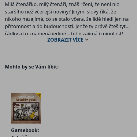
Milá čtenářko, milý čtenáři, znáš rčení, že není nic
staršího než včerejší noviny? Jinými slovy říká, že
nikoho nezajímá, co se stalo včera, že lidé hledí jen na
přítomnost a do budoucnosti. Jenže ty právě čteš tyto
řádky a to znamená jediné – tebe zajímá i minulost!
ZOBRAZIT
VÍCE
Pochopitelně ne minulost stará jeden den, ale desítky,
stovky a tisíce let! A právě o událostech z této dávné
minulosti se dočteš v našem Historickém zpravodaji. O
událostech, které se kdysi dávno odehrály v české
Mohlo by se Vám líbit:
kotlině i v různých koutech světa. O událostech z
politiky, kultury i sportu, o panovnících,
vynálezcích,objevitelích, vojevůdcích i podnikatelích, o
událostech veselých i tragických, známých i
zapomenutých, všedních i nevšedních... A i když se
všechny odehrály už před dlouhou či delší řádkou let,
náš Historický zpravodaj ti je přináší pěkně za čerstva.
Jak je to možné? Snadno. Nezapomeň, že s námi
můžeš cestovat časem. Pokaždé, když otočíš stránku,
Gamebook:
se přeneseš do jiného dne historie. To znamená, že o