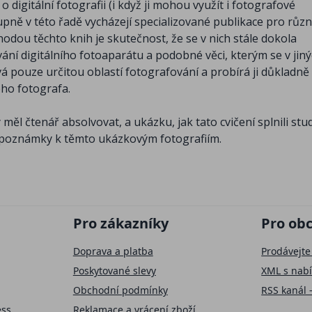
 digitální fotografii (i když ji mohou využít i fotografové
tupně v této řadě vycházejí specializované publikace pro růz
odou těchto knih je skutečnost, že se v nich stále dokola
ní digitálního fotoaparátu a podobné věci, kterým se v jin
á pouze určitou oblastí fotografování a probírá ji důkladně
ho fotografa.
y měl čtenář absolvovat, a ukázku, jak tato cvičení splnili stu
 poznámky k těmto ukázkovým fotografiím.
Pro zákazníky
Pro ob
Doprava a platba
Prodávejte
Poskytované slevy
XML s nab
Obchodní podmínky
RSS kanál 
ess
Reklamace a vrácení zboží