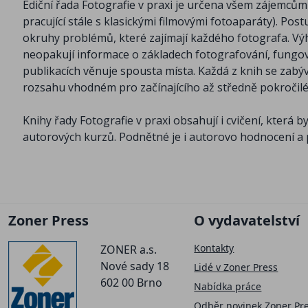
Ediční řada Fotografie v praxi je určena všem zájemcům o
pracující stále s klasickými filmovými fotoaparáty). Pos
okruhy problémů, které zajímají každého fotografa. Výh
neopakují informace o základech fotografování, fungová
publikacích věnuje spousta místa. Každá z knih se zabýv
rozsahu vhodném pro začínajícího až středně pokročilé
Knihy řady Fotografie v praxi obsahují i cvičení, která b
autorových kurzů. Podnětné je i autorovo hodnocení a
Zoner Press
O vydavatelství
Kontakty
ZONER a.s.
Nové sady 18
Lidé v Zoner Press
602 00 Brno
Nabídka práce
Odběr novinek Zoner Pr