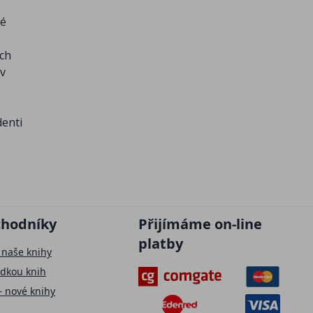
né
ých
 v
denti
chodníky
Přijímáme on-line
platby
 naše knihy
ídkou knih
– nové knihy