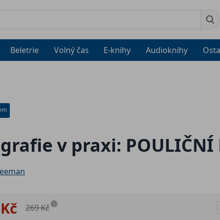
Beletrie
Volný čas
E-knihy
Audioknihy
Osta
dem
grafie v praxi: POULIČN
reeman
 Kč
i
269 Kč