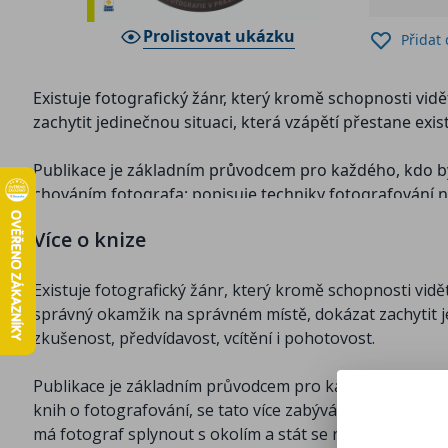
Prolistovat ukázku
Přidat
Existuje fotografický žánr, který kromě schopnosti vidě
zachytit jedinečnou situaci, která vzápětí přestane exis
Publikace je základním průvodcem pro každého, kdo by se
chováním fotografa: popisuje techniky fotografování na
fotografická technika pro street fotografii – fotoaparáty
Více o knize
fotograf nemůže zdvihnout fotoaparát k oku. V pouliční
místnostech a za špatného počasí.
Existuje fotografický žánr, který kromě schopnosti vidět 
Představení knih ze série "Fotografie v praxi"
správný okamžik na správném místě, dokázat zachytit je
zkušenost, předvídavost, vcítění i pohotovost.
Publikace je základním průvodcem pro každého, kdo by se
knih o fotografování, se tato více zabývá i chováním fot
má fotograf splynout s okolím a stát se neviditelným. 