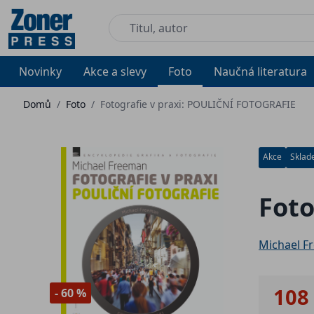
Novinky
Akce a slevy
Foto
Naučná literatura
Domů
/
Foto
/
Fotografie v praxi: POULIČNÍ FOTOGRAFIE
Akce
Skla
Foto
Michael F
108
- 60 %