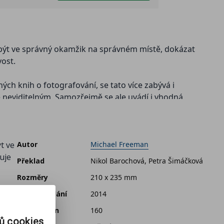
st být ve správný okamžik na správném místě, dokázat
vost.
ých knih o fotografování, se tato více zabývá i
se neviditelným. Samozřejmě se ale uvádí i vhodná
tavovat expozici a jak ostřit třeba v situacích, kdy
tkem světla, musí fotografovat ve špatně osvětlených
ýt ve
Autor
Michael Freeman
uje
Překlad
Nikol Barochová, Petra Šimáčková
Rozměry
210 x 235 mm
ých
Datum vydání
2014
ak
Počet stran
160
rů cookies