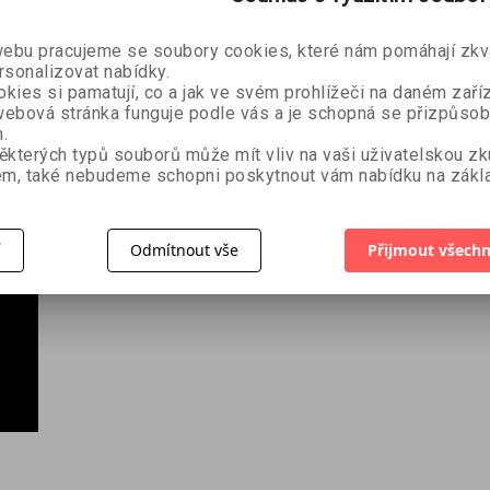
i způsob, jak fotografovat, jak nastavovat expozici a jak ostř
rát k oku. V pouliční (street) fotografii se fotograf musí
bu pracujeme se soubory cookies, které nám pomáhají zkva
e špatně osvětlených místnostech a za špatného počasí.
rsonalizovat nabídky.
kies si pamatují, co a jak ve svém prohlížeči na daném zaříz
ebová stránka funguje podle vás a je schopná se přizpůsob
.
ěkterých typů souborů může mít vliv na vaši uživatelskou z
m, také nebudeme schopni poskytnout vám nabídku na zákla
 digitální fotografii (i když ji mohou využít i fotografové p
í
Odmítnout vše
Přijmout všechn
e pro různé okruhy problémů, které zajímají každého fotogr
vání, fungování digitálního fotoaparátu a podobné věci, kt
vání a probírá ji důkladně v rozsahu vhodném pro začínajíc
by měl čtenář absolvovat, a ukázku, jak tato cvičení splnili 
m.