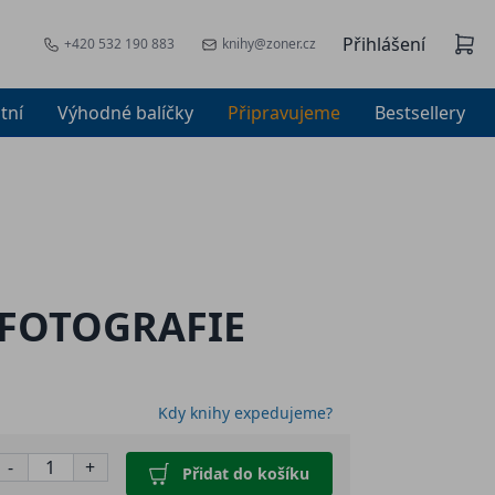
Přihlášení
+420 532 190 883
knihy@zoner.cz
tní
Výhodné balíčky
Připravujeme
Bestsellery
Í FOTOGRAFIE
Kdy knihy expedujeme?
-
+
Přidat do košíku