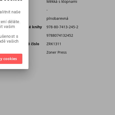
Typ vazby
Měkká s klopnami
it
Přílohy
-
litnit naše
Barva
plnobarevná
ení děláte.
it vašim
ISBN tištěné knihy
978-80-7413-245-2
EAN
9788074132452
kušenost s
dě vašich
Katalogové číslo
ZRK1311
Vydavatel
Zoner Press
racující stále s klasickými filmovými fotoaparáty).
y cookies
afa. Výhodou těchto knih je skutečnost, že se v nich
erým se v jiných publikacích věnuje spousta místa.
ího až středně pokročilého fotografa.
studenti autorových kurzů. Podnětné je i autorovo