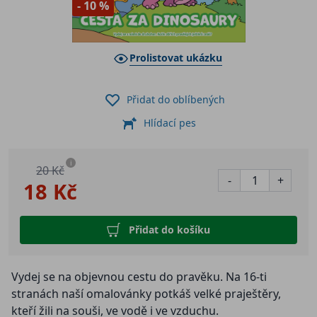
- 10 %
Prolistovat ukázku
Přidat do oblíbených
Hlídací pes
i
20 Kč
-
+
18 Kč
Přidat do košíku
Vydej se na objevnou cestu do pravěku. Na 16-ti
stranách naší omalovánky potkáš velké praještěry,
kteří žili na souši, ve vodě i ve vzduchu.