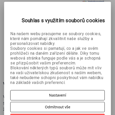
Souhlas s využitím souborů cookies
Na našem webu pracujeme se soubory cookies,
které nám pomáhají zkvalitnit naše služby a
Mořský svět
Přišel k nám
Ovoce a
personalizovat nabídky.
– zvířátkové
Mikuláš
číslice –
Soubory cookies si pamatují, co a jak ve svém
Filip Škoda
Nikol
Kristýna
omalovánk
vymalovánk
prohlížeči na daném zařízení děláte. Díky tomu
Štecurová
Bízová
y pro
y pro
webová stránka funguje podle vás a je schopná
se přizpůsobit vašim preferencím.
nejmenší A5
nejmenší A5
18 Kč
18 Kč
19 Kč
20 Kč
20 Kč
21 Kč
Blokování některých typů souborů může mít vliv
na vaši uživatelskou zkušenost s naším webem,
také nebudeme schopni poskytnout vám nabídku
na základě vašich preferencí.
Více o knize
Nastavení
Vydej se na objevnou cestu do pravěku. Na 16-ti
stranách naší omalovánky potkáš velké praještěry, kteří
Odmítnout vše
žili na souši, ve vodě i ve vzduchu.