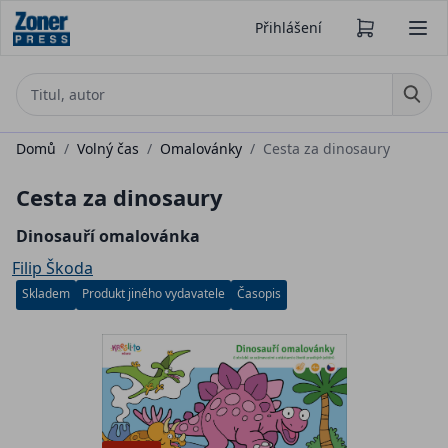
Přihlášení
Domů
/
Volný čas
/
Omalovánky
/
Cesta za dinosaury
Cesta za dinosaury
Dinosauří omalovánka
Filip Škoda
Skladem
Produkt jiného vydavatele
Časopis