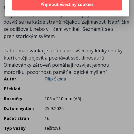
Přijmout všechny cookies
Můžeš si je nejen vymalovat podle barevných předloh, či
svoji fantazie, ale také se je naučíš pojmenovávat a
dozvíš se na každé straně nějakou zajímavost. Např. čím
se odlišovali, nebo v čem vynikali. Seznámíš se s
prehistorickým světem.
Tato omalovánka je určena pro všechny kluky i holky,
kteří chtějí objevit a poznávat svět dinosaurů.
Omalovánky zároveň pomáhají rozvíjet jemnou
motoriku, pozornost, paměť a logické myšlení.
Autor
Filip Škoda
Překlad
-
Rozměry
105 x 210 mm (A5)
Datum vydání
25.9.2025
Počet stran
16
Typ vazby
sešitová