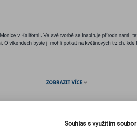
a Monice v Kalifornii. Ve své tvorbě se inspiruje přírodninami,
. O víkendech byste ji mohli potkat na květinových trzích, kde 
ZOBRAZIT
VÍCE
Souhlas s využitím soubo