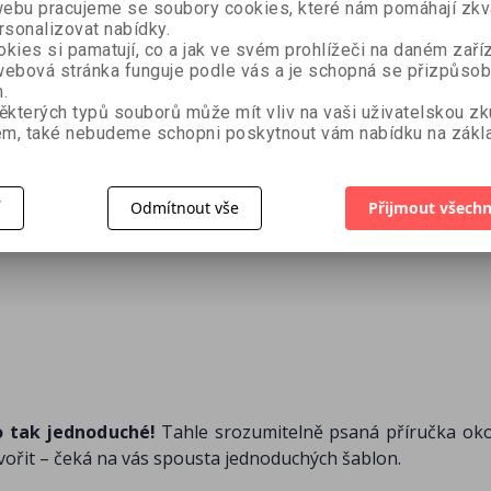
bu pracujeme se soubory cookies, které nám pomáhají zkva
rsonalizovat nabídky.
kies si pamatují, co a jak ve svém prohlížeči na daném zaříz
ebová stránka funguje podle vás a je schopná se přizpůsob
Cosplay
.
ěkterých typů souborů může mít vliv na vaši uživatelskou z
Kreativní
& doplň
m, také nebudeme schopni poskytnout vám nabídku na zákla
Joyce va
písmomalba
začáteč
r Hart
Laura Toffaletti
386 Kč
í
Odmítnout vše
Přijmout všechn
290 Kč
89 Kč
439 Kč
o tak jednoduché!
Tahle srozumitelně psaná příručka ok
tvořit – čeká na vás spousta jednoduchých šablon.