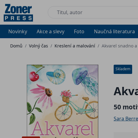
Novinky
Akce a slevy
Foto
Naučná literatura
Domů
/
Volný čas
/
Kreslení a malování
/
Akvarel snadno a
Skladem
Akva
50 moti
Sara Berr