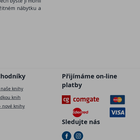
ech byste ji mohli
ožitném nábytku a
chodníky
Přijímáme on-line
platby
 naše knihy
ídkou knih
– nové knihy
Sledujte nás