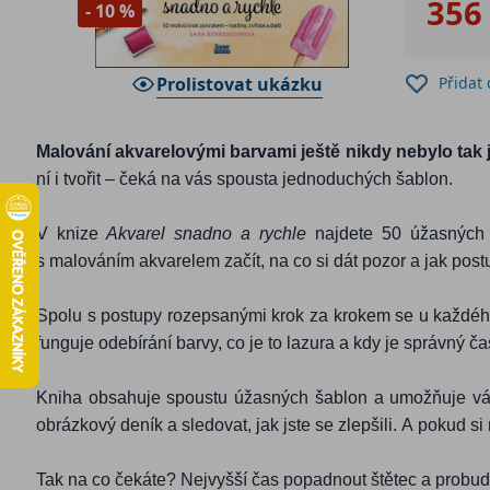
356
- 10 %
Prolistovat ukázku
Přidat
Malování akvarelovými barvami ještě nikdy nebylo ta
ní i tvořit – čeká na vás spousta jednoduchých šablon.
V knize
Akvarel snadno a rychle
najdete 50 úžasných 
s malováním akvarelem začít, na co si dát pozor a jak postup
Spolu s postupy rozepsanými krok za krokem se u každéh
funguje odebírání barvy, co je to lazura a kdy je správný č
Kniha obsahuje spoustu úžasných šablon a umožňuje vám 
obrázkový deník a sledovat, jak jste se zlepšili. A pokud s
Tak na co čekáte? Nejvyšší čas popadnout štětec a probud