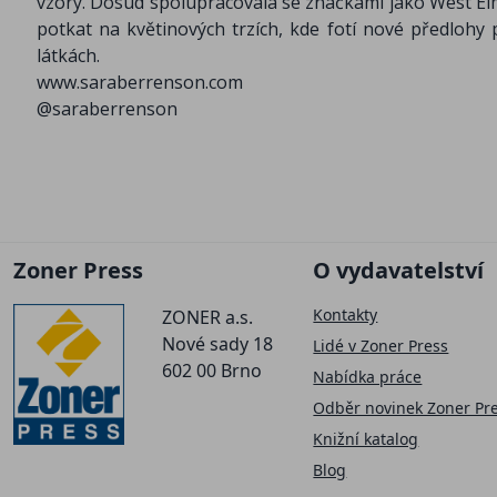
vzory. Dosud spolupracovala se značkami jako West Elm, 
potkat na květinových trzích, kde fotí nové předlohy 
látkách.
www.saraberrenson.com
@saraberrenson
Zoner Press
O vydavatelství
Kontakty
ZONER a.s.
Nové sady 18
Lidé v Zoner Press
602 00 Brno
Nabídka práce
Odběr novinek Zoner Pr
Knižní katalog
Blog