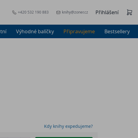
Přihlášení
+420 532 190 883
knihy@zoner.cz
tní
Výhodné balíčky
Připravujeme
Bestsellery
Kdy knihy expedujeme?