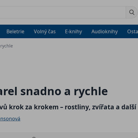
Beletrie
Volný čas
E-knihy
Audioknihy
Osta
 rychle
rel snadno a rychle
vů krok za krokem – rostliny, zvířata a další
ensonová