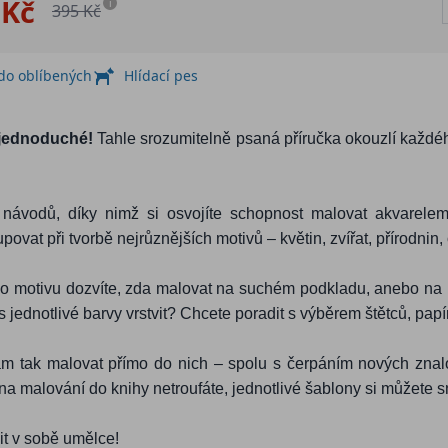
 Kč
i
395 Kč
 do oblíbených
Hlídací pes
k jednoduché!
Tahle srozumitelně psaná příručka okouzlí každé
návodů, díky nimž si osvojíte schopnost malovat akvarelem.
ovat při tvorbě nejrůznějších motivů – květin, zvířat, přírodnin,
o motivu dozvíte, zda malovat na suchém podkladu, anebo na m
as jednotlivé barvy vrstvit? Chcete poradit s výběrem štětců, pap
tak malovat přímo do nich – spolu s čerpáním nových znalost
i na malování do knihy netroufáte, jednotlivé šablony si můžete s
it v sobě umělce!