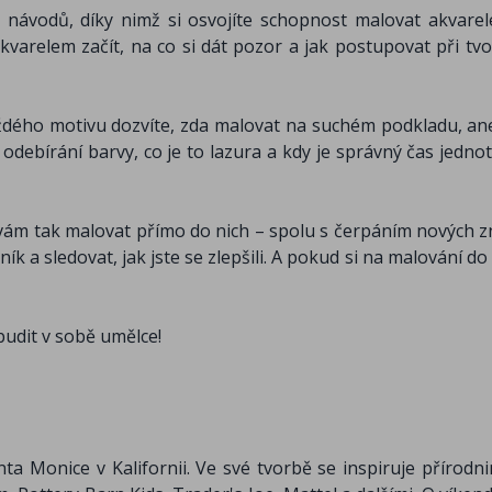
 návodů, díky nimž si osvojíte schopnost malovat akvare
kvarelem začít, na co si dát pozor a jak postupovat při tv
ždého motivu dozvíte, zda malovat na suchém podkladu, a
odebírání barvy, co je to lazura a kdy je správný čas jednotl
m tak malovat přímo do nich – spolu s čerpáním nových zn
k a sledovat, jak jste se zlepšili. A pokud si na malování do
budit v sobě umělce!
nta Monice v Kalifornii. Ve své tvorbě se inspiruje přírodn