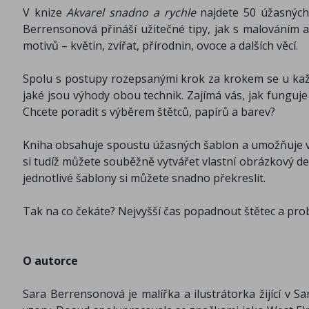
V knize
Akvarel snadno a rychle
najdete 50 úžasných
Berrensonová přináší užitečné tipy, jak s malováním a
motivů – květin, zvířat, přírodnin, ovoce a dalších věcí.
Spolu s postupy rozepsanými krok za krokem se u ka
jaké jsou výhody obou technik. Zajímá vás, jak funguje 
Chcete poradit s výběrem štětců, papírů a barev?
Kniha obsahuje spoustu úžasných šablon a umožňuje vá
si tudíž můžete souběžně vytvářet vlastní obrázkový dení
jednotlivé šablony si můžete snadno překreslit.
Tak na co čekáte? Nejvyšší čas popadnout štětec a pro
O autorce
Sara Berrensonová je malířka a ilustrátorka žijící v Sa