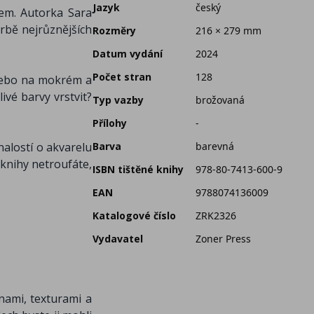
Jazyk
český
lem. Autorka Sara
orbě nejrůznějších
Rozměry
216 × 279 mm
Datum vydání
2024
Počet stran
128
nebo na mokrém a
ivé barvy vrstvit?
Typ vazby
brožovaná
Přílohy
-
alostí o akvarelu
Barva
barevná
 knihy netroufáte,
ISBN tištěné knihy
978-80-7413-600-9
EAN
9788074136009
Katalogové číslo
ZRK2326
Vydavatel
Zoner Press
inami, texturami a