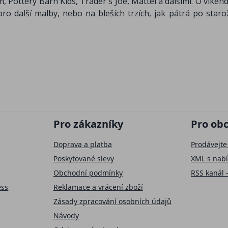
Pottery Barn Kids, Trader's Joe, Mattel a dalšími. O víkend
pro další malby, nebo na bleších trzích, jak pátrá po star
Pro zákazníky
Pro ob
Doprava a platba
Prodávejte
Poskytované slevy
XML s nab
Obchodní podmínky
RSS kanál 
ess
Reklamace a vrácení zboží
Zásady zpracování osobních údajů
Návody