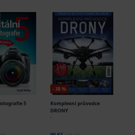
- 38 %
fotografie 5
Komplexní průvodce
DRONY
-
90 Kč