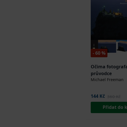
- 60 %
Očima fotografa
průvodce
Michael Freeman
144 Kč
360 Kč
Přidat do 