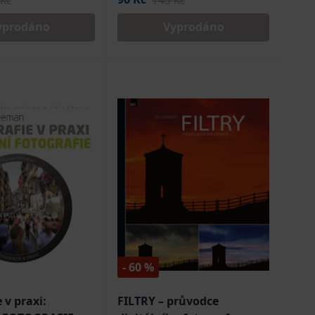
Kč
145 Kč
yprodáno
Vyprodáno
- 60 %
 v praxi:
FILTRY – průvodce