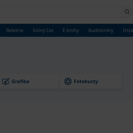
Beletrie
Volný čas
E-knihy
Audioknihy
Osta
Grafika
Fotokurzy