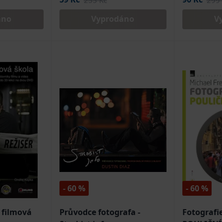
255 Kč
299 
áno
Vyprodáno
V
- 60 %
- 60 %
 filmová
Průvodce fotografa -
Fotografie