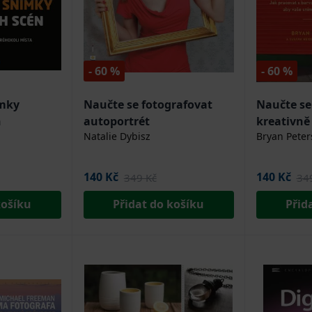
- 60 %
- 60 %
ímky
Naučte se fotografovat
Naučte se
n
autoportrét
kreativně
Natalie Dybisz
Bryan Peter
140 Kč
140 Kč
349 Kč
34
košíku
Přidat do košíku
Přid