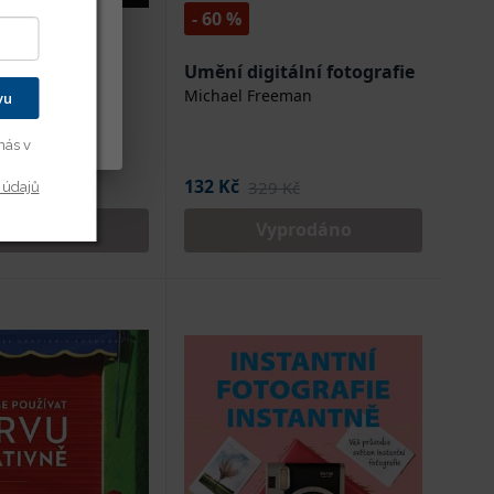
- 60 %
kušenost s
dě vašich
to Studio 16
Umění digitální fotografie
án
Michael Freeman
vu
y cookies
nás v
132 Kč
9 Kč
329 Kč
 údajů
yprodáno
Vyprodáno