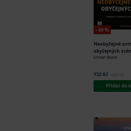
- 60 %
Neobyčejné sn
obyčejných scé
Simon Bond
132 Kč
329 Kč
Přidat do 