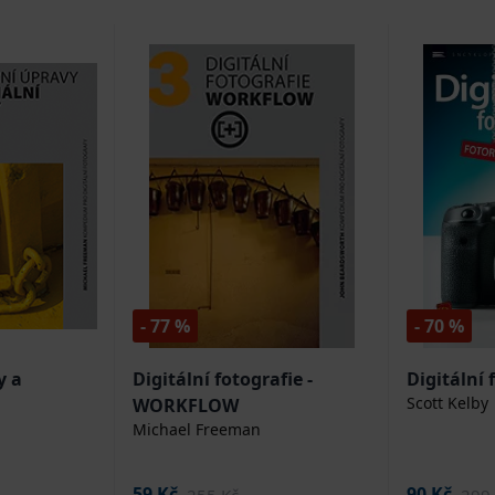
- 77 %
- 70 %
y a
Digitální fotografie -
Digitální 
Scott Kelby
WORKFLOW
Michael Freeman
59 Kč
90 Kč