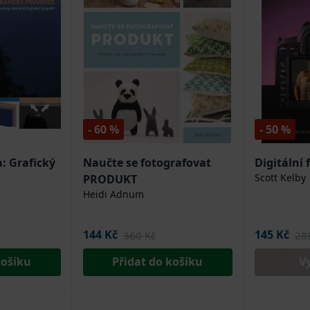
- 60 %
- 50 %
: Grafický
Naučte se fotografovat
Digitální 
Scott Kelby
PRODUKT
Heidi Adnum
144 Kč
145 Kč
360 Kč
28
košíku
Přidat do košíku
V