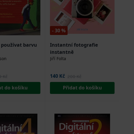
- 30 %
 používat barvu
Instantní fotografie
instantně
son
Jiří Folta
140 Kč
9 Kč
200 Kč
at do košíku
Přidat do košíku