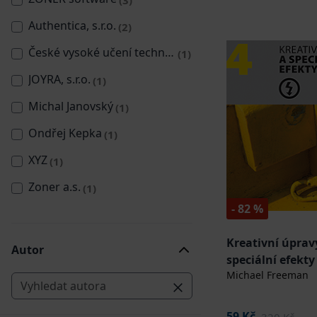
Authentica, s.r.o.
(2)
České vysoké učení technické v Praze
(1)
JOYRA, s.r.o.
(1)
Michal Janovský
(1)
Ondřej Kepka
(1)
XYZ
(1)
Zoner a.s.
(1)
- 82 %
Kreativní úprav
Autor
speciální efekty
Michael Freeman
59 Kč