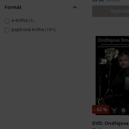
320 Kč
Formát
Vyprod
e-kniha
(1)
papírová kniha
(191)
- 62 %
DVD: Ondřejova