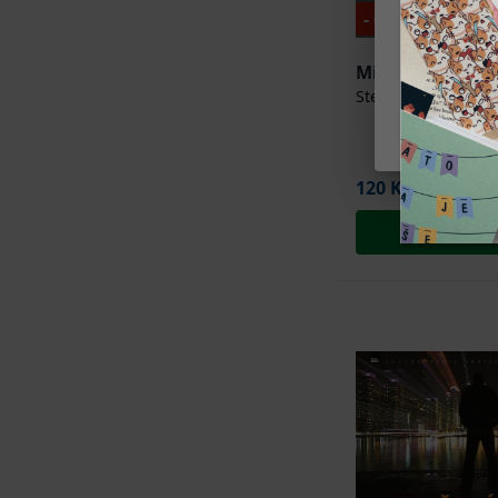
preferencím
- 60 %
Blokování n
naším webe
Minimalistický 
preferencí.
Steve Johnson
Nastaven
120 Kč
299 Kč
Přidat do 