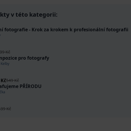
ty v této kategorii:
ní fotografie - Krok za krokem k profesionální fotografii
y
39 Kč
pozice pro fotografy
 Kelby
 Kč
549 Kč
rafujeme PŘÍRODU
ička
439 Kč