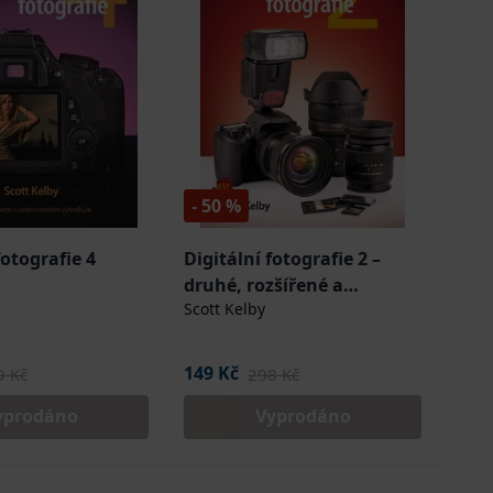
- 50 %
fotografie 4
Digitální fotografie 2 –
druhé, rozšířené a
Scott Kelby
doplněné vydání
149 Kč
9 Kč
298 Kč
yprodáno
Vyprodáno