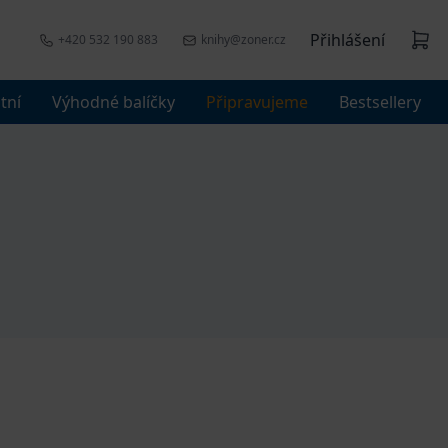
Přihlášení
+420 532 190 883
knihy@zoner.cz
tní
Výhodné balíčky
Připravujeme
Bestsellery