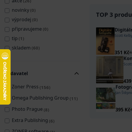
akce
(26)
novinky
(0)
TOP 3 produk
výprodej
(0)
připravujeme
(0)
Digitál
Scott Kelb
tip
(1)
skladem
(60)
351 Kč
4
Kom
Scott
Vydavatel
439
Zoner Press
Fotog
(156)
Jan Štěpn
Omega Publishing Group
(11)
Photo Prague
395 Kč
(8)
Extra Publishing
(6)
ZONER software
(3)