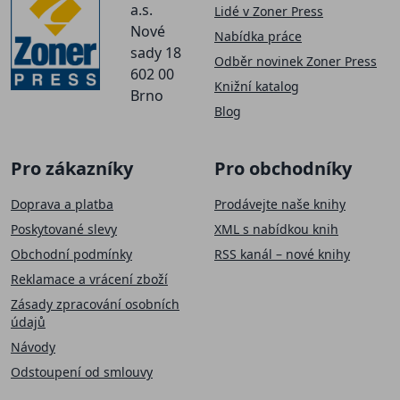
a.s.
Lidé v Zoner Press
Nové
Nabídka práce
sady 18
Odběr novinek Zoner Press
602 00
Knižní katalog
Brno
Blog
Pro zákazníky
Pro obchodníky
Doprava a platba
Prodávejte naše knihy
Poskytované slevy
XML s nabídkou knih
Obchodní podmínky
RSS kanál – nové knihy
Reklamace a vrácení zboží
Zásady zpracování osobních
údajů
Návody
Odstoupení od smlouvy