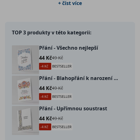
+ číst více
potěší vaše blízké a přátelé.
TOP 3 produkty v této kategorii:
Přání - Všechno nejlepší
44 Kč
49 Kč
-4 Kč
BESTSELLER
Přání - Blahopřání k narození dítěte
44 Kč
49 Kč
-4 Kč
BESTSELLER
Přání - Upřímnou soustrast
44 Kč
49 Kč
-4 Kč
BESTSELLER