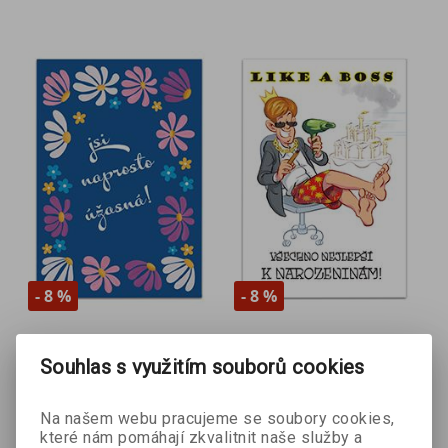
- 8 %
- 8 %
Přání K - Elegant 5
Přání K - Přání s
Souhlas s využitím souborů cookies
vtipem 9
Na našem webu pracujeme se soubory cookies,
které nám pomáhají zkvalitnit naše služby a