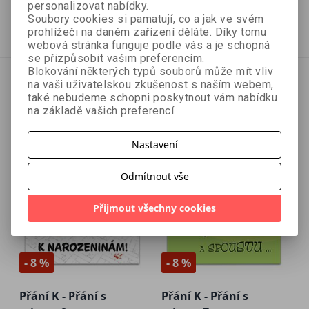
40 Kč
40 Kč
44 Kč
44 Kč
personalizovat nabídky.
Soubory cookies si pamatují, co a jak ve svém
Přidat do košíku
Přidat do košíku
prohlížeči na daném zařízení děláte. Díky tomu
webová stránka funguje podle vás a je schopná
se přizpůsobit vašim preferencím.
Blokování některých typů souborů může mít vliv
na vaši uživatelskou zkušenost s naším webem,
také nebudeme schopni poskytnout vám nabídku
na základě vašich preferencí.
Nastavení
Odmítnout vše
Přijmout všechny cookies
- 8 %
- 8 %
Přání K - Přání s
Přání K - Přání s