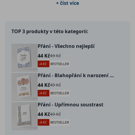
+ číst více
potěší vaše blízké a přátelé.
TOP 3 produkty v této kategorii:
Přání - Všechno nejlepší
44 Kč
49 Kč
-4 Kč
BESTSELLER
Přání - Blahopřání k narození dítěte
44 Kč
49 Kč
-4 Kč
BESTSELLER
Přání - Upřímnou soustrast
44 Kč
49 Kč
-4 Kč
BESTSELLER