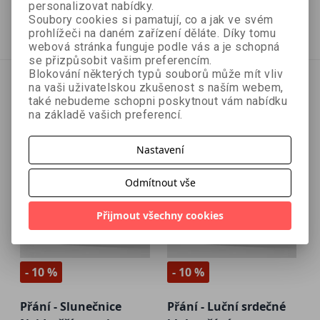
44 Kč
44 Kč
49 Kč
49 Kč
personalizovat nabídky.
Soubory cookies si pamatují, co a jak ve svém
Přidat do košíku
Přidat do košíku
prohlížeči na daném zařízení děláte. Díky tomu
webová stránka funguje podle vás a je schopná
se přizpůsobit vašim preferencím.
Blokování některých typů souborů může mít vliv
na vaši uživatelskou zkušenost s naším webem,
také nebudeme schopni poskytnout vám nabídku
na základě vašich preferencí.
Nastavení
Odmítnout vše
Přijmout všechny cookies
- 10 %
- 10 %
Přání - Slunečnice
Přání - Luční srdečné