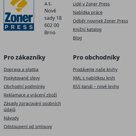
a.s.
Lidé v Zoner Press
Nové
Nabídka práce
sady 18
Odběr novinek Zoner Press
602 00
Knižní katalog
Brno
Blog
Pro zákazníky
Pro obchodníky
Doprava a platba
Prodávejte naše knihy
Poskytované slevy
XML s nabídkou knih
Obchodní podmínky
RSS kanál – nové knihy
Reklamace a vrácení zboží
Zásady zpracování osobních
údajů
Návody
Odstoupení od smlouvy