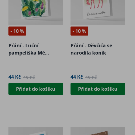
- 10 %
- 10 %
Přání - Luční
Přání - Děvčiča se
pampeliška Mé
narodila koník
milované
44 Kč
44 Kč
49 Kč
49 Kč
Přidat do košíku
Přidat do košíku