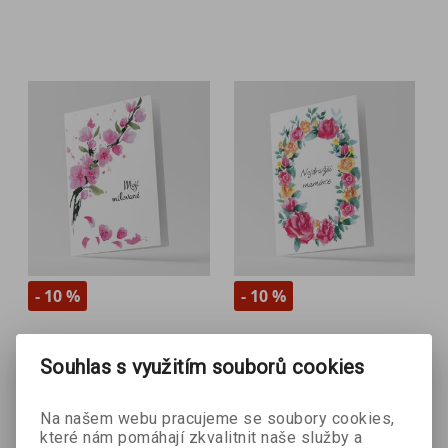
- 10 %
- 10 %
Přání - Orchidej Mojí
Přání - Růže Nejdražší
Souhlas s využitím souborů cookies
milované
mamince
Na našem webu pracujeme se soubory cookies,
které nám pomáhají zkvalitnit naše služby a