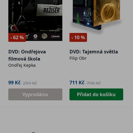
- 62 %
- 10 %
DVD: Ondřejova
DVD: Tajemná světla
Filip Obr
filmová škola
Ondřej Kepka
99 Kč
711 Kč
259 Kč
790 Kč
Vyprodáno
Přidat do košíku