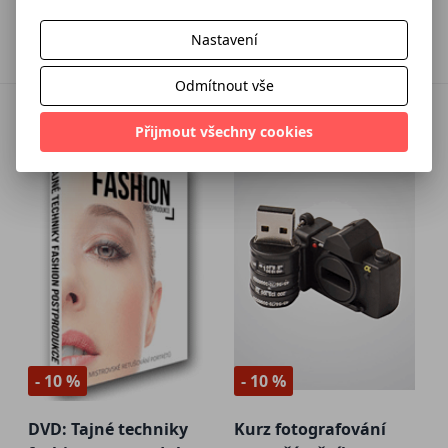
1 341 Kč
1 791 Kč
1 490 Kč
1 990 Kč
Přidat do košíku
Přidat do košíku
Nastavení
Odmítnout vše
Přijmout všechny cookies
- 10 %
- 10 %
DVD: Tajné techniky
Kurz fotografování