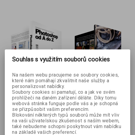
Souhlas s využitím souborů cookies
Na našem webu pracujeme se soubory cookies,
které nám pomáhají zkvalitnit naše služby a
personalizovat nabídky.
- 10 %
- 10 %
Soubory cookies si pamatují, co a jak ve svém
prohlížeči na daném zařízení děláte. Díky tomu
DVD: Photoshop od A
Fotografování jídla
webová stránka funguje podle vás a je schopná
se přizpůsobit vašim preferencím.
Filip Obr
do Z
Blokování některých typů souborů může mít vliv
Filip Obr
na vaši uživatelskou zkušenost s naším webem,
také nebudeme schopni poskytnout vám nabídku
na základě vašich preferencí.