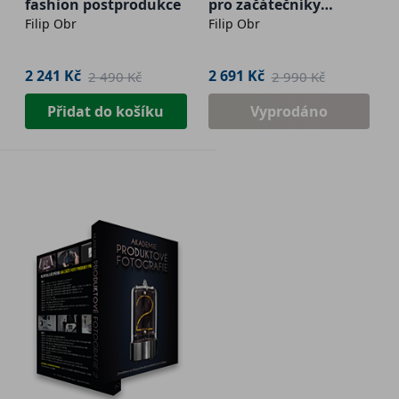
fashion postprodukce
pro začátečníky
Filip Obr
Filip Obr
FotoVýzva (USB
flashdisk)
2 241 Kč
2 691 Kč
2 490 Kč
2 990 Kč
Přidat do košíku
Vyprodáno