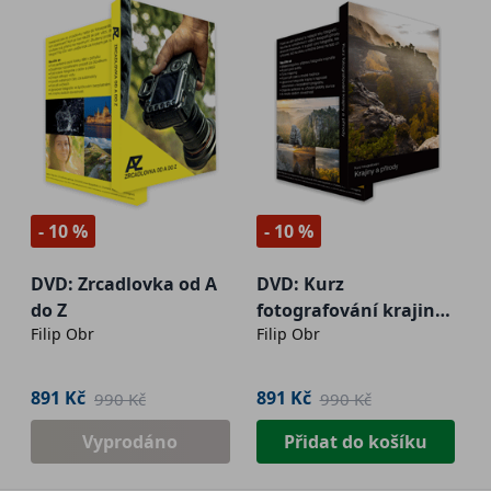
- 10 %
- 10 %
DVD: Zrcadlovka od A
DVD: Kurz
do Z
fotografování krajiny
Filip Obr
Filip Obr
a přírody
891 Kč
891 Kč
990 Kč
990 Kč
Vyprodáno
Přidat do košíku